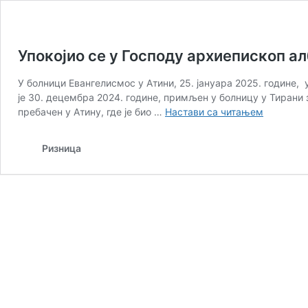
Упокојио се у Господу архиепископ а
У болници Евангелисмос у Атини, 25. јануара 2025. године,
је 30. децембра 2024. године, примљен у болницу у Тирани 
Упокојио
пребачен у Атину, где је био …
Настави са читањем
се
у
Ризница
Господу
архиепис
албански
Анастаси
(Јанулато