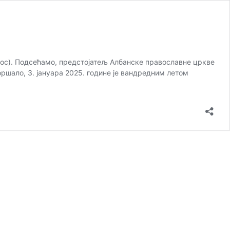
атос). Подсећамо, предстојатељ Албанске православне цркве
оршало, 3. јануара 2025. године је вандредним летом