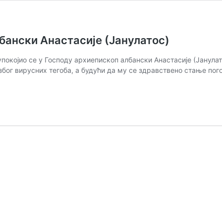
лбански Анастасије (Јанулатос)
 упокојио се у Господу архиепископ албански Анастасије (Јанул
због вирусних тегоба, а будући да му се здравствено стање пог
коп
је
с)