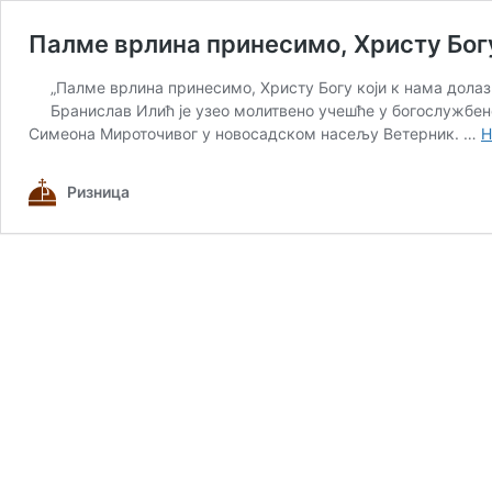
Палме врлина принесимо, Христу Богу
„Палме врлина принесимо, Христу Богу који к нама долаз
Бранислав Илић је узео молитвено учешће у богослужбен
Симеона Мироточивог у новосадском насељу Ветерник. …
Н
Ризница