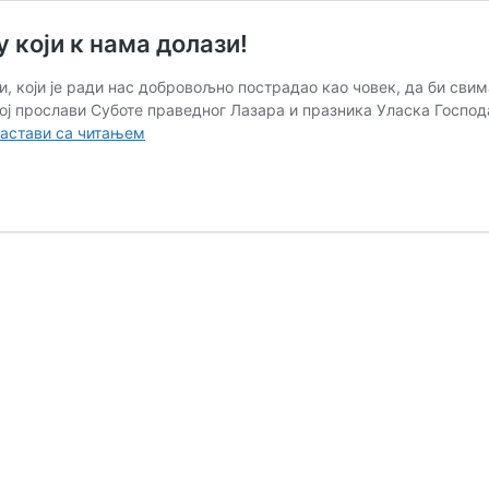
 који к нама долази!
и, који је ради нас добровољно пострадао као човек, да би сви
ој прослави Суботе праведног Лазара и празника Уласка Госпо
Палме
астави са читањем
врлина
принесимо,
Христу
Богу
који
к
нама
долази!