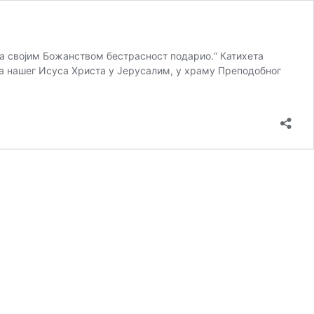
ма својим Божанством бестрасност подарио.“ Катихета
да нашег Исуса Христа у Јерусалим, у храму Преподобног