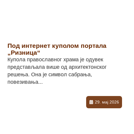
Под интернет куполом портала
„Ризница“
Купола православног храма је одувек
представљала више од архитектонског
решења. Она је символ сабрања,
повезивања...
29. мај 2026