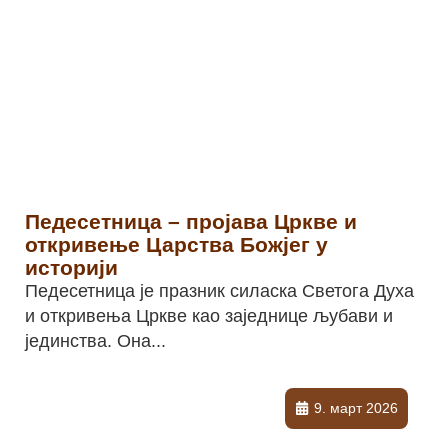
Педесетница – пројава Цркве и
откривење Царства Божјег у
историји
Педесетница је празник силаска Светога Духа
и откривења Цркве као заједнице љубави и
јединства. Она...
9. март 2026