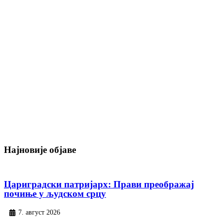
Најновије објаве
Цариградски патријарх: Прави преображај
почиње у људском срцу
7. август 2026