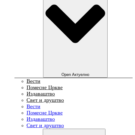
Open Актуелно
Вести
Помесне Цркве
Издаваштво
Свет и друштво
Вести
Помесне Цркве
Издаваштво
Свет и друштво