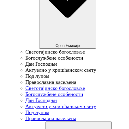
Open Емисије
Светотајинско богословље
Богослужбене особености
Дан Господњи
Актуелно у хришћанском свету
Под лупом
Православна васељена
Светотајинско богословље
Богослужбене особености
Дан Господњи
Актуелно у хришћанском свету
Под лупом
Православна васељена