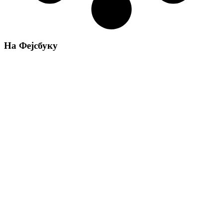
На Фејсбуку