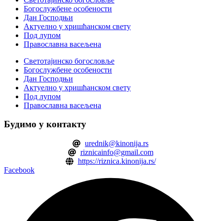
Богослужбене особености
Дан Господњи
Актуелно у хришћанском свету
Под лупом
Православна васељена
Светотајинско богословље
Богослужбене особености
Дан Господњи
Актуелно у хришћанском свету
Под лупом
Православна васељена
Будимо у контакту
urednik@kinonija.rs
riznicainfo@gmail.com
https://riznica.kinonija.rs/
Facebook