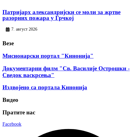
Патријарх александријски се моли за жртве
разорних пожара у Грчкој
7. август 2026
Везе
Мисионарски портал "Кинонија"
Документарни филм "Св. Василије Острошки -
Сведок васкрсења"
Издвојено са портала Кинонија
Видео
Пратите нас
Facebook