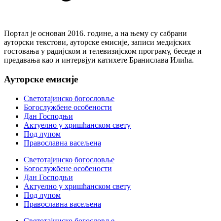
Портал је основан 2016. године, а на њему су сабрани
ауторски текстови, ауторске емисије, записи медијских
гостовања у радијском и телевизијском програму, беседе и
предавања као и интервјуи катихете Бранислава Илића.
Ауторске емисије
Светотајинско богословље
Богослужбене особености
Дан Господњи
Актуелно у хришћанском свету
Под лупом
Православна васељена
Светотајинско богословље
Богослужбене особености
Дан Господњи
Актуелно у хришћанском свету
Под лупом
Православна васељена
Светотајинско богословље