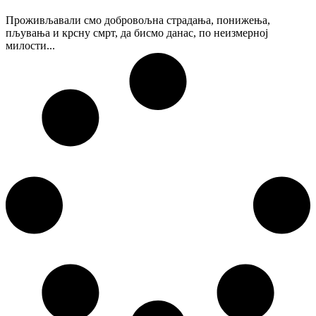
Проживљавали смо добровољна страдања, понижења,
пљувања и крсну смрт, да бисмо данас, по неизмерној
милости...