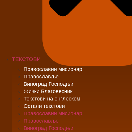
ТЕКСТОВИ
Православни мисионар
Православље
Виноград Господњи
Жички Благовесник
Текстови на енглеском
Остали текстови
Православни мисионар
Православље
Виноград Господњи