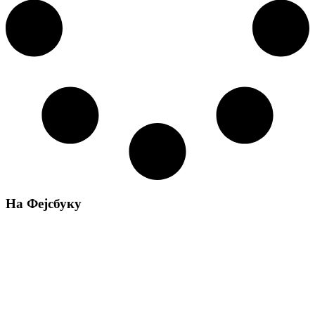
На Фејсбуку