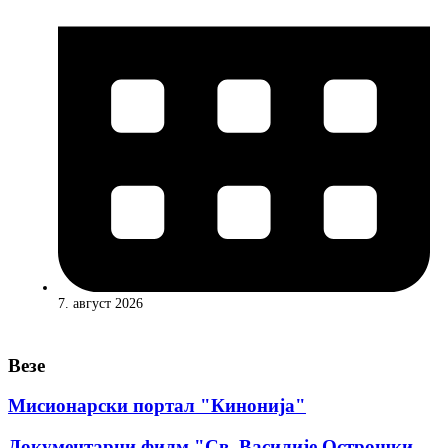
7. август 2026
Везе
Мисионарски портал "Кинонија"
Документарни филм "Св. Василије Острошки -