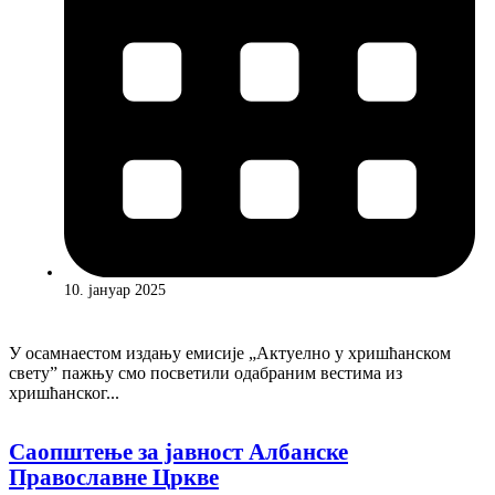
10. јануар 2025
У осамнаестом издању емисије „Актуелно у хришћанском
светуˮ пажњу смо посветили одабраним вестима из
хришћанског...
Саопштење за јавност Албанске
Православне Цркве