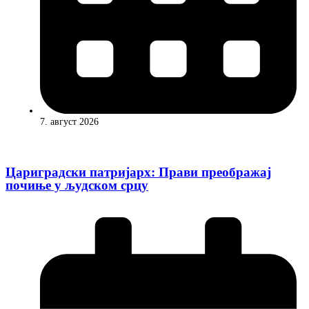
7. август 2026
Цариградски патријарх: Прави преображај
почиње у људском срцу