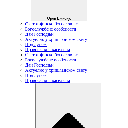
Open Емисије
Светотајинско богословље
Богослужбене особености
Дан Господњи
Актуелно у хришћанском свету
Под лупом
Православна васељена
Светотајинско богословље
Богослужбене особености
Дан Господњи
Актуелно у хришћанском свету
Под лупом
Православна васељена