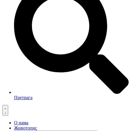
Претрага
О нама
Животопис