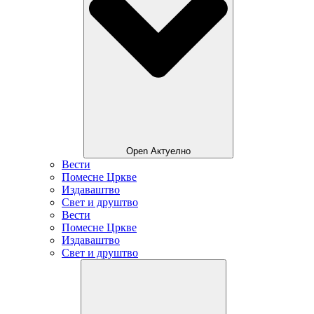
Open Актуелно
Вести
Помесне Цркве
Издаваштво
Свет и друштво
Вести
Помесне Цркве
Издаваштво
Свет и друштво