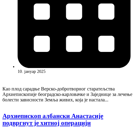
10. јануар 2025
Као плод сарадње Верско-добротворног старатељства
Архиепископије београдско-карловачке и Заједнице за лечење
болести зависности Земља живих, која је настала...
Архиепископ албански Анастасије
подвргнут је хитној операцији