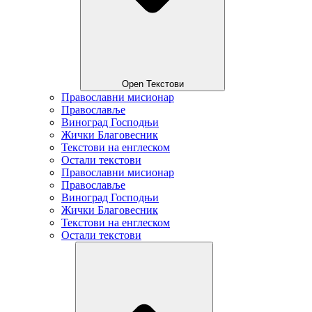
Open Текстови
Православни мисионар
Православље
Виноград Господњи
Жички Благовесник
Текстови на енглеском
Остали текстови
Православни мисионар
Православље
Виноград Господњи
Жички Благовесник
Текстови на енглеском
Остали текстови