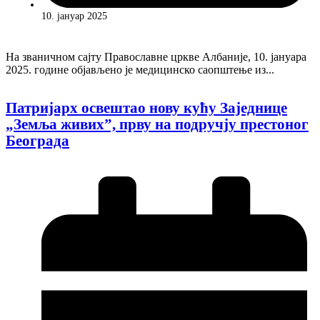
10. јануар 2025
На званичном сајту Православне цркве Албаније, 10. јануара
2025. године објављено је медицинско саопштење из...
Патријарх освештао нову кућу Заједнице
„Земља живих”, прву на подручју престoног
Београда