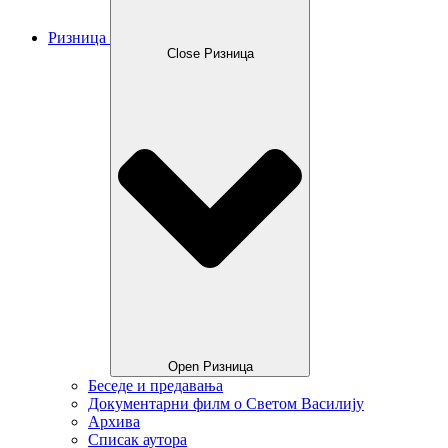
Ризница
Close Ризница
Open Ризница
Беседе и предавања
Документарни филм о Светом Василију
Архива
Списак аутора