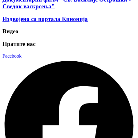
Сведок васкрсења"
Издвојено са портала Кинонија
Видео
Пратите нас
Facebook