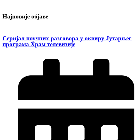
Најновије објаве
Серијал поучних разговора у оквиру Јутарњег
програма Храм телевизије