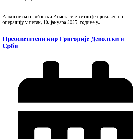
Архиепископ албански Анастасије хитно је примљен на
операцију у петак, 10. јануара 2025. године у...
Преосвештени кир Григорије Деволски и
Срби