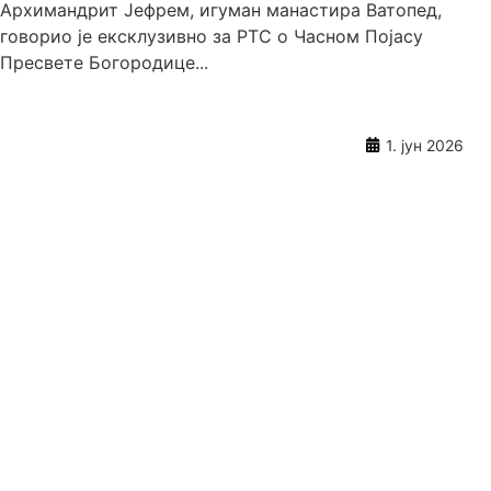
Архимандрит Јефрем, игуман манастира Ватопед,
говорио je ексклузивно за РТС о Часном Појасу
Пресвете Богородице...
1. јун 2026