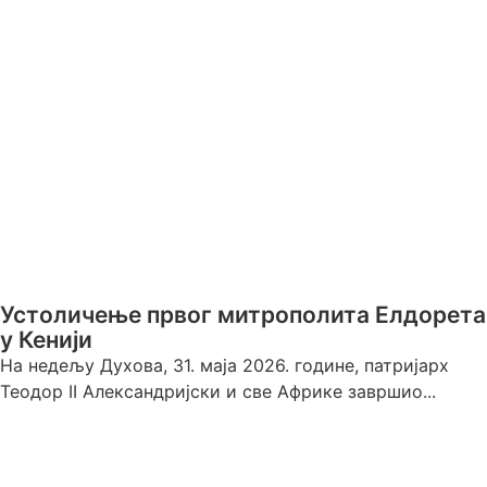
Устоличење првог митрополита Елдорета
у Кенији
На недељу Духова, 31. маја 2026. године, патријарх
Теодор II Александријски и све Африке завршио...
1. јун 2026