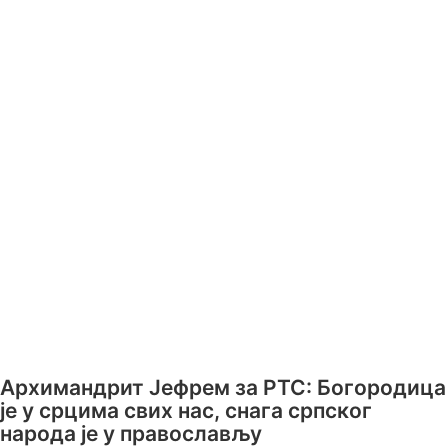
Архимандрит Јефрем за РТС: Богородица
је у срцима свих нас, снага српског
народа је у православљу