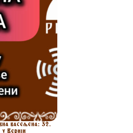
вна васељена: 32.
 у Верији