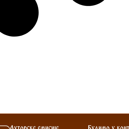
Ауторске емисије
Будимо у конт