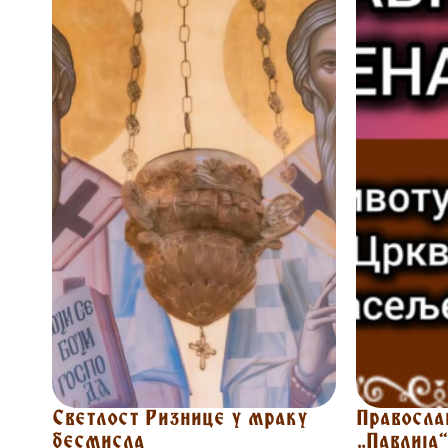
Светлост Ризнице у мраку
Правосла
бесмисла
„Павлија“