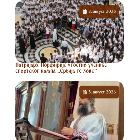
8. август 2026
Патријарх Порфирије угостио ученике
спортског кампа „Србија те зове”
8. август 2026