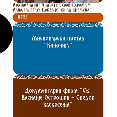
Архимандрит Андреј на слави храма у
Лапљем селу: Црква је изнад времена!
ВЕЗЕ
Мисионарски портал
"Кинонија"
Документарни филм "Св.
Василије Острошки - Сведок
васкрсења"