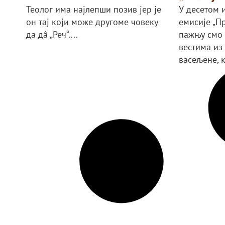
Теолог има најлепши позив јер је
У десетом 
он тај који може другоме човеку
емисије „П
да дâ „Реч“....
пажњу смо
вестима из
васељене, к