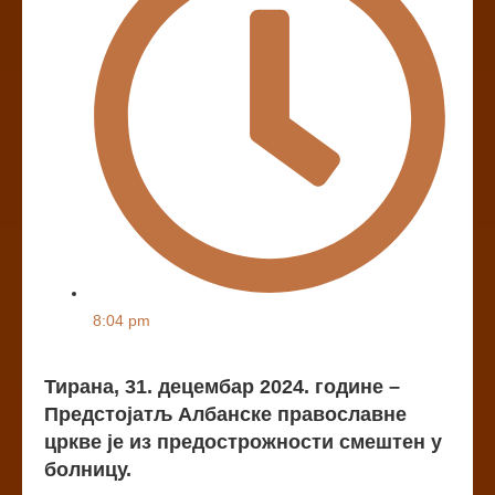
8:04 pm
Тирана, 31. децембар 2024. године –
Предстојaтљ Албанске православне
цркве је из предострожности смештен у
болницу.