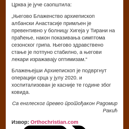
Црква је јуче саопштила:
„Његово Блаженство архиепископ
албански Анастасије примљен је
превентивно у болницу Хигеја у Тирани на
праћење, након показивања симптома
сезонског грипа. Његово здравствено
стање је потпуно стабилно, а његови
лекари изражавају оптимизам.“
Блажењејши Архиепископ је подвргнут
операцији срца у јулу 2020. и
хоспитализован је касније те године због
ковида.
Са енглеског превео протођакон Радомир
Ракић
Извор:
Оrthochristian.com