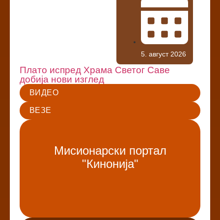
5. август 2026
Плато испред Храма Светог Саве
добија нови изглед
ВИДЕО
ВЕЗЕ
Мисионарски портал
"Кинонија"