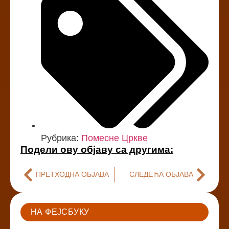
Рубрика:
Помесне Цркве
Подели ову објаву са другима:
ПРЕТХОДНА ОБЈАВА
СЛЕДЕЋА ОБЈАВА
НА ФЕЈСБУКУ