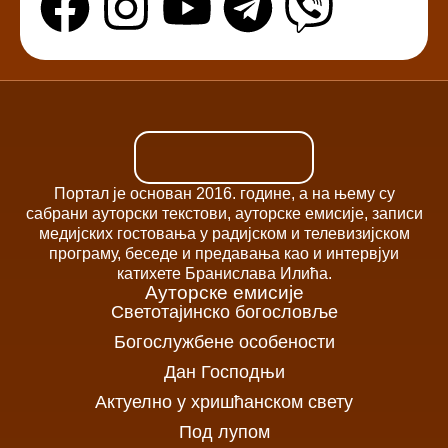
Портал је основан 2016. године, а на њему су
сабрани ауторски текстови, ауторске емисије, записи
медијских гостовања у радијском и телевизијском
програму, беседе и предавања као и интервјуи
катихете Бранислава Илића.
Ауторске емисије
Светотајинско богословље
Богослужбене особености
Дан Господњи
Актуелно у хришћанском свету
Под лупом