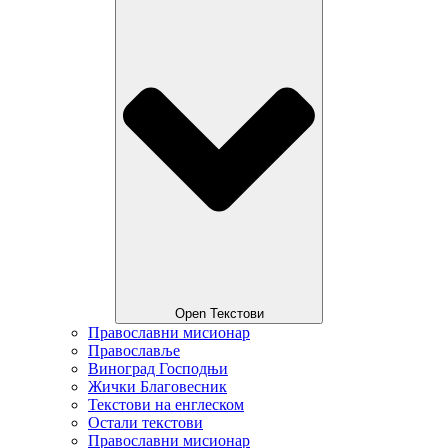
Open Текстови
Православни мисионар
Православље
Виноград Господњи
Жички Благовесник
Текстови на енглеском
Остали текстови
Православни мисионар