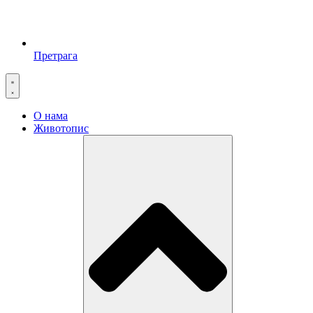
Претрага
О нама
Животопис