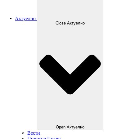
Актуелно
Close Актуелно
Open Актуелно
Вести
Помесне Цркве