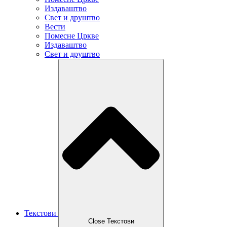
Издаваштво
Свет и друштво
Вести
Помесне Цркве
Издаваштво
Свет и друштво
Текстови
Close Текстови