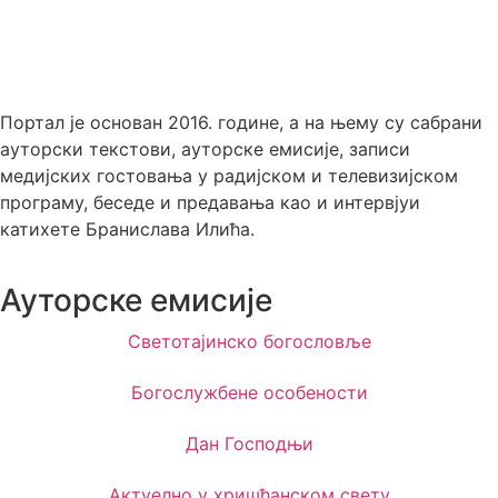
Портал је основан 2016. године, а на њему су сабрани
ауторски текстови, ауторске емисије, записи
медијских гостовања у радијском и телевизијском
програму, беседе и предавања као и интервјуи
катихете Бранислава Илића.
Ауторске емисије
Светотајинско богословље
Богослужбене особености
Дан Господњи
Актуелно у хришћанском свету