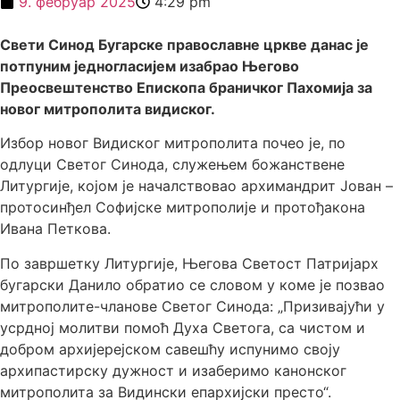
9. фебруар 2025
4:29 pm
Свети Синод Бугарске православне цркве данас је
потпуним једногласијем изабрао Његово
Преосвештенство Епископа браничког Пахомија за
новог митрополита видиског.
Избор новог Видиског митрополита почео је, по
одлуци Светог Синода, служењем божанствене
Литургије, којом је началствовао архимандрит Јован –
протосинђел Софијске митрополије и протођакона
Ивана Петкова.
По завршетку Литургије, Његова Светост Патријарх
бугарски Данило обратио се словом у коме је позвао
митрополите-чланове Светог Синода: „Призивајући у
усрдној молитви помоћ Духа Светога, са чистом и
добром архијерејском савешћу испунимо своју
архипастирску дужност и изаберимо канонског
митрополита за Видински епархијски престо“.