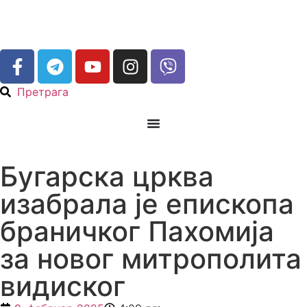
Претрага
Бугарска црква
изабрала је епископа
браничког Пахомија
за новог митрополита
видиског