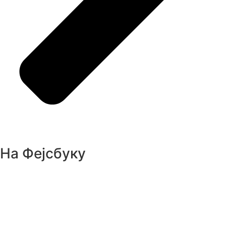
На Фејсбуку