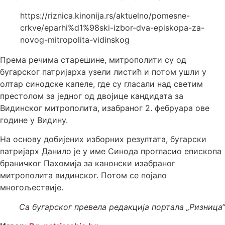
https://riznica.kinonija.rs/aktuelno/pomesne-
crkve/eparhi%d1%98ski-izbor-dva-episkopa-za-
novog-mitropolita-vidinskog
Према речима старешине, митрополити су од
бугарског патријарха узели листић и потом ушли у
олтар синодске капеле, где су гласали над светим
престолом за једног од двојице кандидата за
Видинског митрополита, изабраног 2. фебруара ове
године у Видину.
На основу добијених изборних резултата, бугарски
патријарх Данило је у име Синода прогласио епископа
браничког Пахомија за канонски изабраног
митрополита видинског. Потом се појало
многољествије.
Са бугарског превела редакција портала „Ризница“