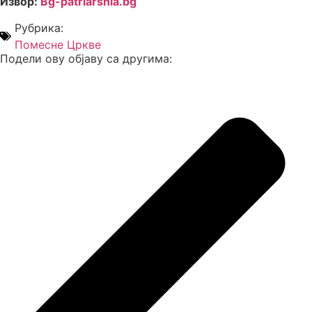
Извор:
Вg-patriarshia.bg
Рубрика:
Помесне Цркве
Подели ову објаву са другима: