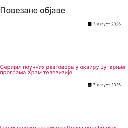
Повезане објаве
7. август 2026
Серијал поучних разговора у оквиру Јутарњег
програма Храм телевизије
7. август 2026
Цариградски патријарх: Прави преображај