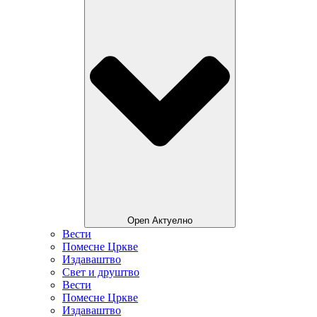
Open Актуелно
Вести
Помесне Цркве
Издаваштво
Свет и друштво
Вести
Помесне Цркве
Издаваштво