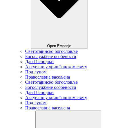
Open Емисије
Светотајинско богословље
Богослужбене особености
Дан Господњи
Актуелно у хришћанском свету
Под лупом
Православна васељена
Светотајинско богословље
Богослужбене особености
Дан Господњи
Актуелно у хришћанском свету
Под лупом
Православна васељена