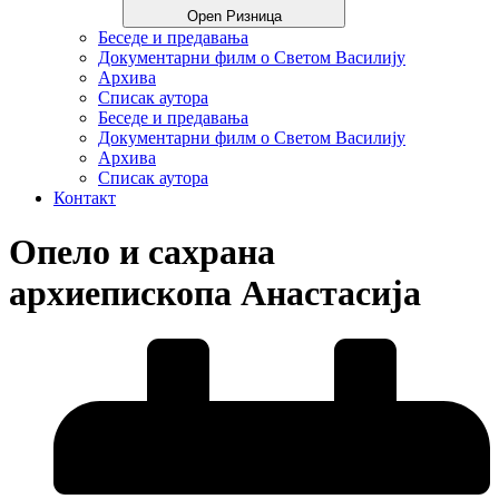
Open Ризница
Беседе и предавања
Документарни филм о Светом Василију
Архива
Списак аутора
Беседе и предавања
Документарни филм о Светом Василију
Архива
Списак аутора
Контакт
Опело и сахрана
архиепископа Анастасија