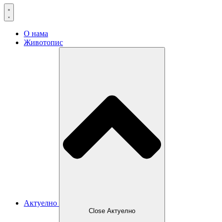
О нама
Животопис
Актуелно
Close Актуелно