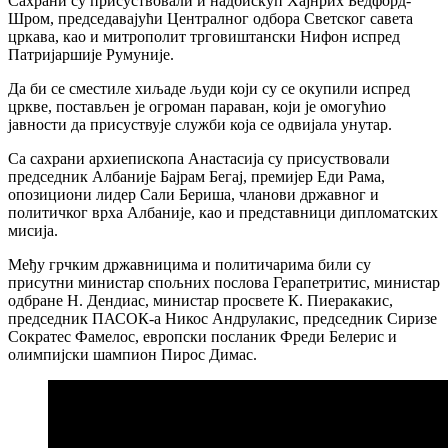
Сахрани су присуствовали и надбискуп Хајнрих Бедфорд-
Шром, председавајући Централног одбора Светског савета
цркава, као и митрополит трговиштански Нифон испред
Патријаршије Румуније.
Да би се сместиле хиљаде људи који су се окупили испред
цркве, постављен је огроман параван, који је омогућио
јавности да присуствује служби која се одвијала унутар.
Са сахрани архиепископа Анастасија су присуствовали
председник Албаније Бајрам Бегај, премијер Еди Рама,
опозициони лидер Сали Бериша, чланови државног и
политичког врха Албаније, као и представници дипломатских
мисија.
Међу грчким државницима и политичарима били су
присутни министар спољних послова Герапетритис, министар
одбране Н. Дендиас, министар просвете К. Пиеракакис,
председник ПАСОК-а Никос Андрулакис, председник Сиризе
Сократес Фамелос, европски посланик Фреди Белерис и
олимпијски шампион Пирос Димас.