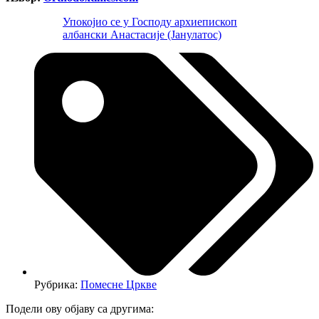
Упокојио се у Господу архиепископ
албански Анастасије (Јанулатос)
Рубрика:
Помесне Цркве
Подели ову објаву са другима: