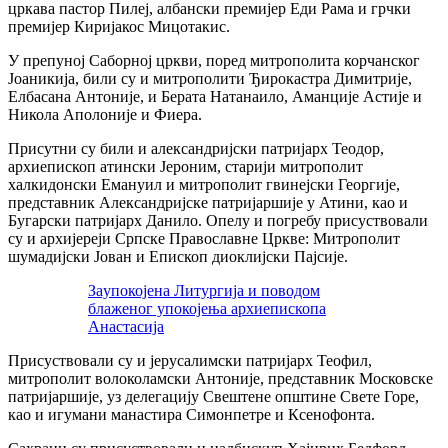
цркава пастор Пилеј, албански премијер Еди Рама и грчки
премијер Киријакос Мицотакис.
У препуној Саборној цркви, поред митрополита корчанског
Јоаникија, били су и митрополити Ђирокастра Димитрије,
Елбасана Антоније, и Берата Натанаило, Аманције Астије и
Никола Аполоније и Фиера.
Присутни су били и александријски патријарх Теодор,
архиепископ атински Јероним, старији митрополит
халкидонски Емануил и митрополит гвинејски Георгије,
представник Александријске патријаршије у Атини, као и
Бугарски патријарх Данило. Опелу и погребу присуствовали
су и архијереји Српске Православне Цркве: Митрополит
шумадијски Јован и Епископ диоклијски Пајсије.
Зaупокојена Литургија и поводом
блаженог упокојења архиепископа
Анастасија
Присуствовали су и јерусалимски патријарх Теофил,
митрополит волоколамски Антоније, представник Московске
патријаршије, уз делегацију Свештене општине Свете Горе,
као и игумани манастира Симонпетре и Ксенофонта.