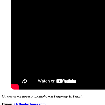
Са енглеског превео протођакон Радомир Б. Ракић
Извор:
Оrthodoxtimes.com