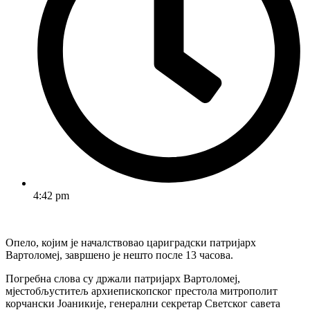
4:42 pm
Опело, којим је началствовао цариградски патријарх
Вартоломеј, завршено је нешто после 13 часова.
Погребна слова су држали патријарх Вартоломеј,
мјестобљуститељ архиепископског престола митрополит
корчански Јоаникије, генерални секретар Светског савета