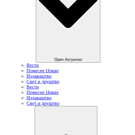
Open Актуелно
Вести
Помесне Цркве
Издаваштво
Свет и друштво
Вести
Помесне Цркве
Издаваштво
Свет и друштво