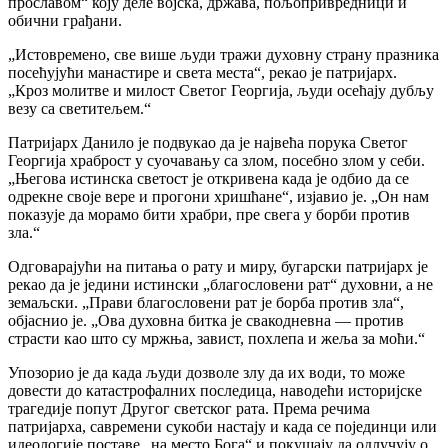
прославом“ коју деле војска, држава, пољопривредници и
обични грађани.
„Истовремено, све више људи тражи духовну страну празника
посећујући манастире и света места“, рекао је патријарх.
„Кроз молитве и милост Светог Георгија, људи осећају дубљу
везу са светитељем.“
Патријарх Данило је подвукао да је највећа порука Светог
Георгија храброст у суочавању са злом, посебно злом у себи.
„Његова истинска светост је откривена када је одбио да се
одрекне своје вере и прогони хришћане“, изјавио је. „Он нам
показује да морамо бити храбри, пре свега у борби против
зла.“
Одговарајући на питања о рату и миру, бугарски патријарх је
рекао да је једини истински „благословени рат“ духовни, а не
земаљски. „Прави благословени рат је борба против зла“,
објаснио је. „Ова духовна битка је свакодневна — против
страсти као што су мржња, завист, похлепа и жеља за моћи.“
Упозорио је да када људи дозволе злу да их води, то може
довести до катастрофалних последица, наводећи историјске
трагедије попут Другог светског рата. Према речима
патријарха, савремени сукоби настају и када се појединци или
идеологије поставе „на место Бога“ и покушају да одлучују о