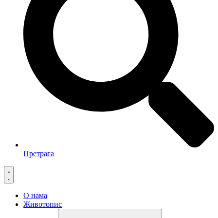
Претрага
О нама
Животопис