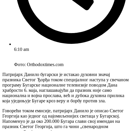
6:10 am
Фото: Оrthodoxtimes.com
Патријарх Данило бугарски је истакао духовни значај
празника Светог Ђорђа током специјалног наступа у свечаном
програму Бугарске националне телевизије поводом Дана
храбрости 6. маја, наглашавајући да празник није само
национална и војна прослава, већ и дубока духовна прилика
која уједињује Бугаре кроз веру и борбу против зла.
Говорећи током емисије, патријарх Данило је описао Светог
Георгија као једног од најомиљенијих светаца у Бугарској.
Напоменуо је да око 200.000 Бугара слави свој имендан на
празник Светог Георгија, што га чини „свенародном