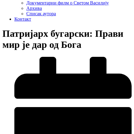
Документарни филм о Светом Василију
Архива
Списак аутора
Контакт
Патријарх бугарски: Прави
мир је дар од Бога