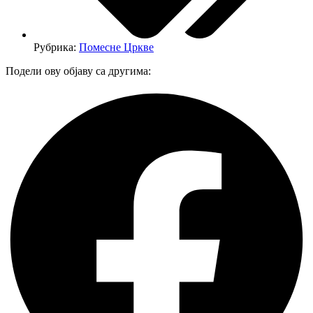
Рубрика:
Помесне Цркве
Подели ову објаву са другима: