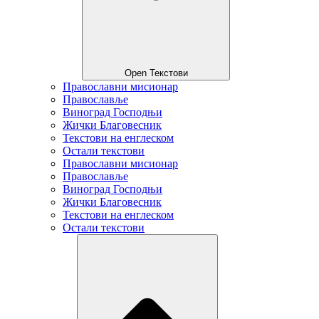
Open Текстови
Православни мисионар
Православље
Виноград Господњи
Жички Благовесник
Текстови на енглеском
Остали текстови
Православни мисионар
Православље
Виноград Господњи
Жички Благовесник
Текстови на енглеском
Остали текстови