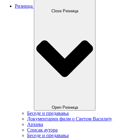
Ризница
Close Ризница
Open Ризница
Беседе и предавања
Документарни филм о Светом Василију
Архива
Списак аутора
Беседе и предавања