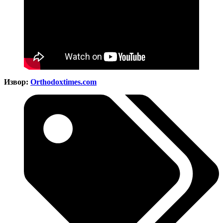
Извор:
Оrthodoxtimes.com