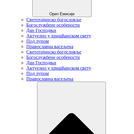
Open Емисије
Светотајинско богословље
Богослужбене особености
Дан Господњи
Актуелно у хришћанском свету
Под лупом
Православна васељена
Светотајинско богословље
Богослужбене особености
Дан Господњи
Актуелно у хришћанском свету
Под лупом
Православна васељена