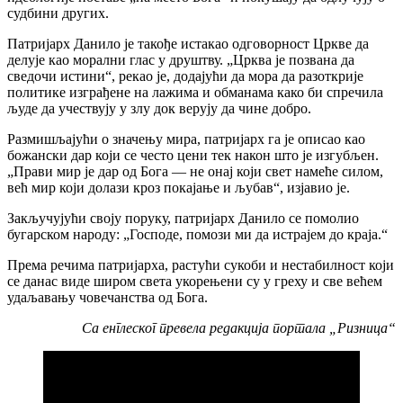
судбини других.
Патријарх Данило је такође истакао одговорност Цркве да
делује као морални глас у друштву. „Црква је позвана да
сведочи истини“, рекао је, додајући да мора да разоткрије
политике изграђене на лажима и обманама како би спречила
људе да учествују у злу док верују да чине добро.
Размишљајући о значењу мира, патријарх га је описао као
божански дар који се често цени тек након што је изгубљен.
„Прави мир је дар од Бога — не онај који свет намеће силом,
већ мир који долази кроз покајање и љубав“, изјавио је.
Закључујући своју поруку, патријарх Данило се помолио
бугарском народу: „Господе, помози ми да истрајем до краја.“
Према речима патријарха, растући сукоби и нестабилност који
се данас виде широм света укорењени су у греху и све већем
удаљавању човечанства од Бога.
Са енглеског превела редакција портала „Ризница“