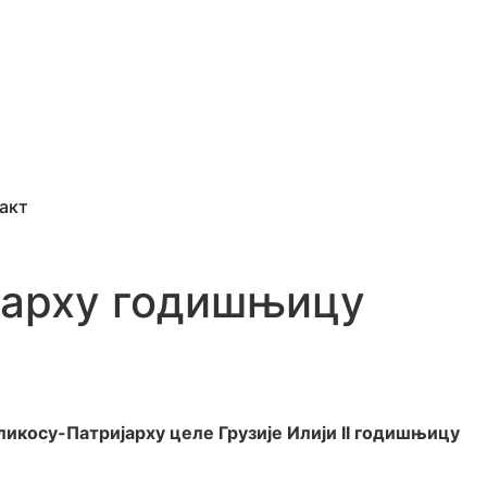
акт
ијарху годишњицу
ликосу-Патријарху целе Грузије Илији II годишњицу