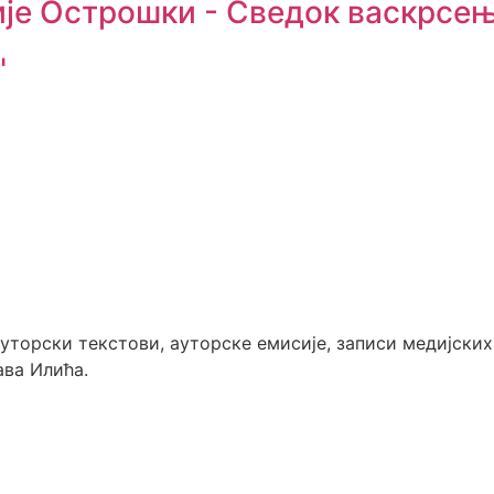
ије Острошки - Сведок васкрсе
"
 ауторски текстови, ауторске емисије, записи медијски
ава Илића.