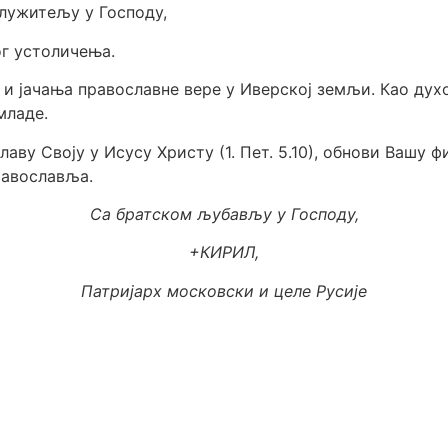
лужитељу у Господу,
г устоличења.
и јачања православне вере у Иверској земљи. Као духо
младе.
славу Своју у Исусу Христу (1. Пет. 5.10), обнови Вашу
равославља.
Са братском љубављу у Господу,
+КИРИЛ,
Патријарх московски и целе Русије