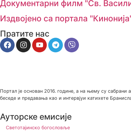
Документарни филм "Св. Васил
Издвојено са портала "Кинонија
Пратите нас
Портал је основан 2016. године, а на њему су сабрани
беседе и предавања као и интервјуи катихете Бранисл
Ауторске емисије
Светотајинско богословље