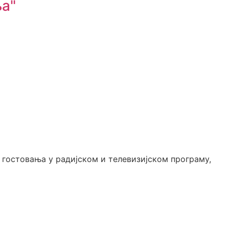
ња"
х гостовања у радијском и телевизијском програму,