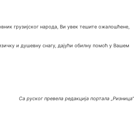
вник грузијског народа, Ви увек тешите ожалошћене,
 физичку и душевну снагу, дајући обилну помоћ у Вашем
Са руског превела редакција портала „Ризница“