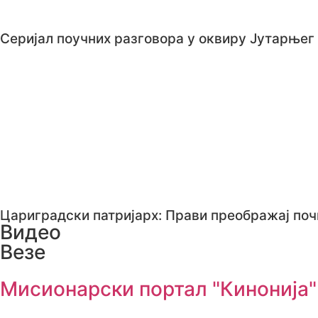
Серијал поучних разговора у оквиру Јутарњег
Цариградски патријарх: Прави преображај по
Видео
Везе
Мисионарски портал "Кинонија"