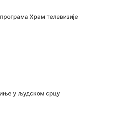
 програма Храм телевизије
чиње у људском срцу