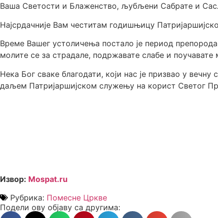
Ваша Светости и Блаженство, љубљени Сабрате и Сас
Најсрдачније Вам честитам годишњицу Патријаршијско
Време Вашег устоличења постало је период препорода 
молите се за страдале, подржавате слабе и поучавате 
Нека Бог сваке благодати, који нас је призвао у вечну 
даљем Патријаршијском служењу на корист Светог П
Извор:
Мospat.ru
Рубрика:
Помесне Цркве
Подели ову објаву са другима: