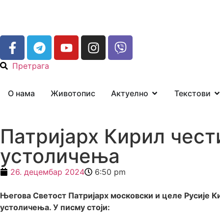
Претрага
О нама
Животопис
Актуелно
Текстови
Патријарх Кирил чест
устоличења
26. децембар 2024
6:50 pm
Његова Светост Патријарх московски и целе Русије К
устоличења. У писму стоји: