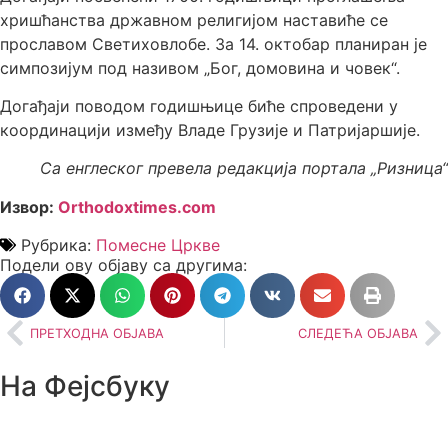
хришћанства државном религијом наставиће се
прославом Светиховлобе. За 14. октобар планиран је
симпозијум под називом „Бог, домовина и човек“.
Догађаји поводом годишњице биће спроведени у
координацији између Владе Грузије и Патријаршије.
Са енглеског превела редакција портала „Ризница“
Извор:
Оrthodoxtimes.com
Рубрика:
Помесне Цркве
Подели ову објаву са другима:
ПРЕТХОДНА ОБЈАВА
СЛЕДЕЋА ОБЈАВА
На Фејсбуку