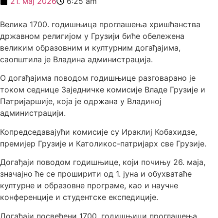
21. мај 2026
6:25 am
Велика 1700. годишњица проглашења хришћанства
државном религијом у Грузији биће обележена
великим образовним и културним догађајима,
саопштила је Владина администрација.
О догађајима поводом годишњице разговарано је
током седнице Заједничке комисије Владе Грузије и
Патријаршије, која је одржана у Владиној
администрацији.
Копредседавајући комисије су Ираклиј Кобахидзе,
премијер Грузије и Католикос-патријарх све Грузије.
Догађаји поводом годишњице, који почињу 26. маја,
значајно ће се проширити од 1. јуна и обухватаће
културне и образовне програме, као и научне
конференције и студентске експедиције.
Догађаји посвећени 1700. годишњици проглашења