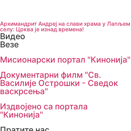
Архимандрит Андреј на слави храма у Лапљем
селу: Црква је изнад времена!
Видео
Везе
Мисионарски портал "Кинонија"
Документарни филм "Св.
Василије Острошки - Сведок
васкрсења"
Издвојено са портала
"Кинонија"
Пратите нас