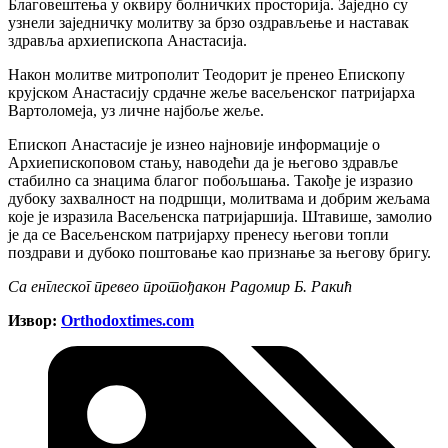
Благовештења у оквиру болничких просторија. Заједно су
узнели заједничку молитву за брзо оздрављење и наставак
здравља архиепископа Анастасија.
Након молитве митрополит Теодорит је пренео Епископу
крујском Анастасију срдачне жеље васељенског патријарха
Вартоломеја, уз личне најбоље жеље.
Епископ Анастасије је изнео најновије информације о
Архиепископовом стању, наводећи да је његово здравље
стабилно са знацима благог побољшања. Такође је изразио
дубоку захвалност на подршци, молитвама и добрим жељама
које је изразила Васељенска патријаршија. Штавише, замолио
је да се Васељенском патријарху пренесу његови топли
поздрави и дубоко поштовање као признање за његову бригу.
Са енглеског превео протођакон Радомир Б. Ракић
Извор:
Оrthodoxtimes.com