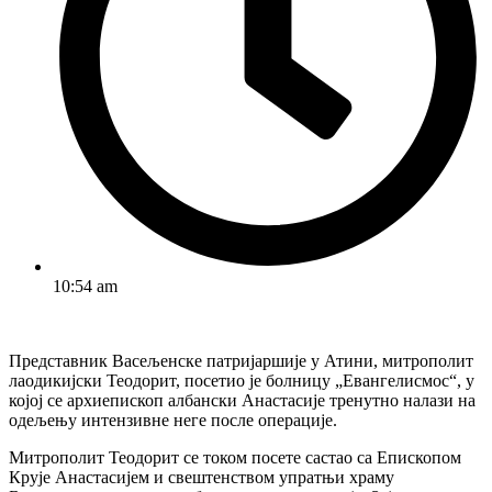
10:54 am
Представник Васељенске патријаршије у Атини, митрополит
лаодикијски Теодорит, посетио је болницу „Евангелисмос“, у
којој се архиепископ албански Анастасије тренутно налази на
одељењу интензивне неге после операције.
Митрополит Теодорит се током посете састао са Епископом
Крује Анастасијем и свештенством упратњи храму