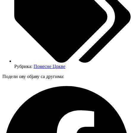
Рубрика:
Помесне Цркве
Подели ову објаву са другима: