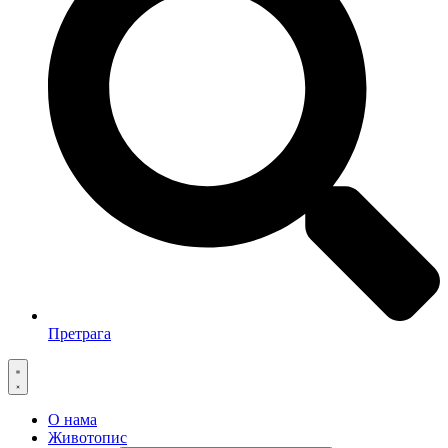
Претрага
О нама
Животопис