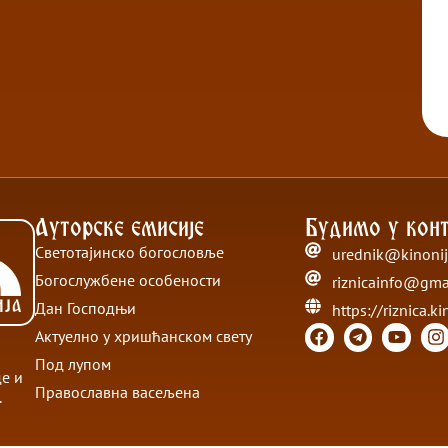
Ауторске емисије
Будимо у конт
Светотајинско богословље
urednik@kinonij
Богослужбене особености
riznicainfo@gma
Дан Господњи
https://riznica.ki
Актуелно у хришћанском свету
Под лупом
де и
Православна васељена
.