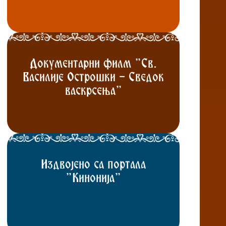
Документарни филм "Св.
Василије Острошки - Сведок
васкрсења"
Издвојено са портала
"Кинонија"