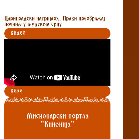
Цариградски патријарх: Прави преображај
почиње у људском срцу
ВИДЕО
ВЕЗЕ
Мисионарски портал
"Кинонија"