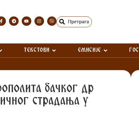
Претрага
ТЕКСТОВИ
ЕМИСИЈЕ
ГО
ополита бачког др
гичног страдања у