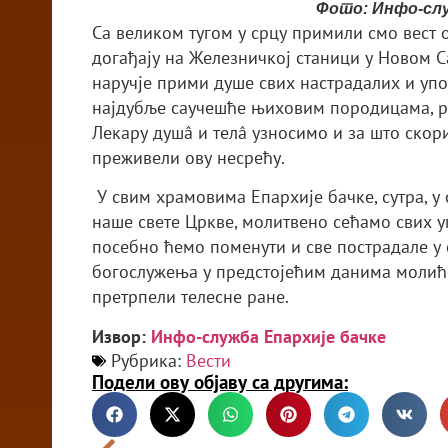
Фото: Инфо-слу
Са великом тугом у срцу примили смо вест 
догађају на Железничкој станици у Новом С
наручје прими душе свих настрадалих и упо
најдубље саучешће њиховим породицама, р
Лекару душâ и телâ узносимо и за што скор
преживeли ову несрећу.
У свим храмовима Епархије бачке, сутра, у с
наше свете Цркве, молитвено сећамо свих у
посебно ћемо поменути и све пострадале у 
богослужења у предстојећим данима молиће
претрпели телесне ране.
Извор:
Инфо-служба Епархије бачке
Рубрика:
Вести
Подели ову објаву са другима: