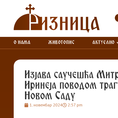
О НАМА
ЖИВОТОПИС
АКТУЕЛНО
Изјава саучешћа Митр
Иринеја поводом тра
Новом Саду
1. новембар 2024
2:57 pm