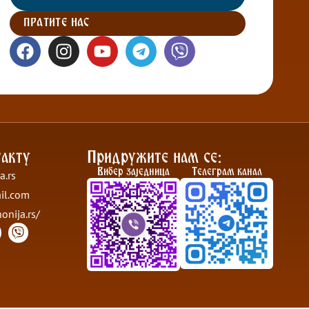
ПРАТИТЕ НАС
акту
Придружите нам се:
Вибер заједница
Телеграм канал
a.rs
il.com
nonija.rs/