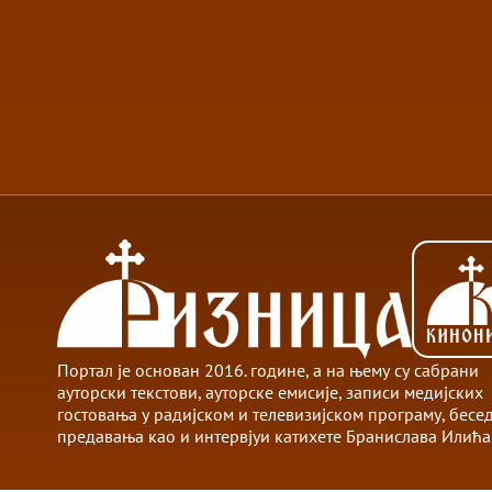
Портал је основан 2016. године, а на њему су сабрани
ауторски текстови, ауторске емисије, записи медијских
гостовања у радијском и телевизијском програму, бесе
предавања као и интервјуи катихете Бранислава Илића