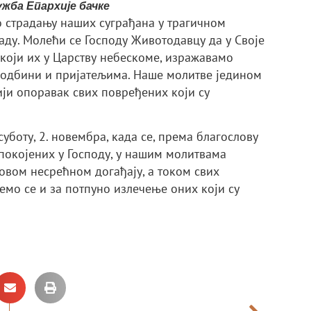
жба Епархије бачке
о страдању наших суграђана у трагичном
аду. Молећи се Господу Животодавцу да у Своје
који их у Царству небескоме, изражавамо
одбини и пријатељима. Наше молитве једином
ији опоравак свих повређених који су
уботу, 2. новембра, када се, према благослову
покојених у Господу, у нашим молитвама
овом несрећном догађају, а током свих
мо се и за потпуно излечење оних који су