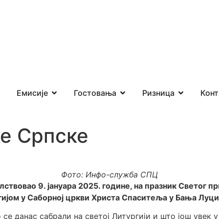
Емисије
Гостовања
Ризница
Конт
ке Српске
Фото: Инфо-служба СПЦ
лствовао 9. јануара 2025. године, на празник Светог 
гијом у Саборној цркви Христа Спаситеља у Бања Луци
 се данас сабрали на светој Литургији и што још увек