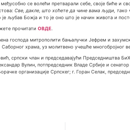
и међусобно се волећи претварали себе, своје биће и с
стова:
Све, дакле, што хоћете да чине вама људи, тако
 је љубав Божја и то је оно што је начин живота и пос
ожете прочитати
ОВДЕ
.
ћена господа митрополити бањалучки Јефрем и захумс
 Саборног храма, уз молитвено учешће многобројног в
овић, српски члан и председавајући Председништва БиХ
лександар Вулин, потпредседник Владе Србије и сенатор
Борачке организације Српскег; г. Горан Селак, председ