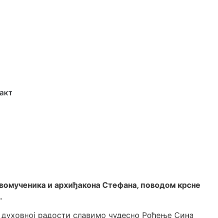
акт
првомученика и архиђакона Стефана, поводом крсне
.
 у духовној радости славимо чудесно Рођење Сина