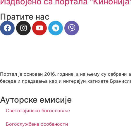
Издвојено са портала "Кинонија
Пратите нас
Портал је основан 2016. године, а на њему су сабрани
беседе и предавања као и интервјуи катихете Бранисл
Ауторске емисије
Светотајинско богословље
Богослужбене особености