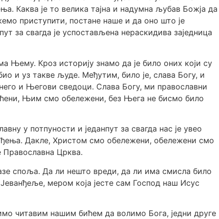
ња. Каква је то велика тајна и надумна љубав Божја да
жемо приступити, постане наше и да оно што је
нпут за свагда је успостављена нераскидива заједница
ма Њему. Кроз историју знамо да је било оних који су
ио и уз такве људе. Међутим, било је, слава Богу, и
 него и Његови сведоци. Слава Богу, ми православни
ћени, Њим смо обележени, без Њега не бисмо било
вну у потпуности и једанпут за свагда нас је увео
ођења. Дакле, Христом смо обележени, обележени смо
е Православна Црква.
зе споља. Да ли нешто вреди, да ли има смисла било
 Јеванђеље, мером која јесте сам Господ наш Исус
димо читавим нашим бићем да волимо Бога, једни друге