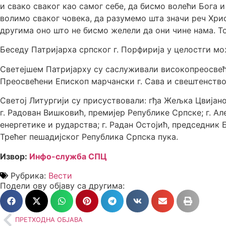
и свако сваког као самог себе, да бисмо волећи Бога 
волимо сваког човека, да разумемо шта значи реч Хри
другима оно што не бисмо желели да они чине нама. То
Беседу Патријарха српског г. Порфирија у целостги м
Светејшем Патријарху су саслуживали високопреосве
Преосвећени Епископ марчански г. Сава и свештенство
Светој Литургији су присуствовали: гђа Жељка Цвијан
г. Радован Вишковић, премијер Републике Српске; г. А
енергетике и рударства; г. Радан Остојић, председник 
Трећег пешадијског Република Српска пука.
Извор:
Инфо-служба СПЦ
Рубрика:
Вести
Подели ову објаву са другима:
ПРЕТХОДНА ОБЈАВА