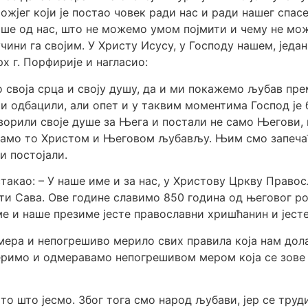
жјег који је постао човек ради нас и ради нашег спасе
више од нас, што не можемо умом појмити и чему не мо
чини га својим. У Христу Исусу, у Господу нашем, једа
х г. Порфирије и нагласио:
о своја срца и своју душу, да и ми покажемо љубав пре
 и одбацили, али опет и у таквим моментима Господ је б
творили своје душе за Њега и постали не само Његови,
знамо то Христом и Његовом љубављу. Њим смо запеча
и постојали.
као: – У наше име и за нас, у Христову Цркву Правосла
ти Сава. Ове године славимо 850 година од његовог р
 и наше презиме јесте православни хришћанин и јест
ера и непогрешиво мерило свих правила која нам дола
 меримо и одмеравамо непогрешивом мером која се зове
то што јесмо. Због тога смо народ љубави, јер се тру