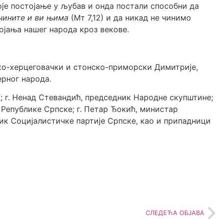
воје постојање у љубав и онда постали способни да
 чините и ви њима
(Мт 7,12) и да никад не чинимо
тојања нашег народа кроз векове.
ко-херцеговачки и стонско-приморски Димитрије,
ерног народа.
; г. Ненад Стевандић, председник Народне скупштине;
 Републике Српске; г. Петар Ђокић, министар
ник Социјалистичке партије Српске, као и припадници
СЛЕДЕЋА ОБЈАВА