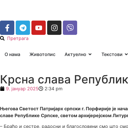
Претрага
О нама
Животопис
Актуелно
Текстови
Крсна слава Републи
9. јануар 2025
2:34 pm
Његова Светост Патријарх српски г. Порфирије је нача
славе Републике Српске, светом архијерејском Литур
– Браћо и сестре, радосни и благословени смо што смо