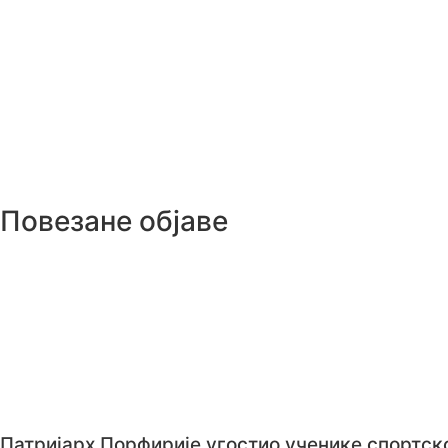
Повезане објаве
Патријарх Порфирије угостио ученике спортско