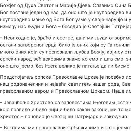
Божјег од Духа Светог и Марије Дјеве. Славимо Сина Бо
Бог постане један од нас, да оно што је неупоредиво 
неупоредиво мање од Бога Бог узме у своје наручје и у
између нас људи и Бога – беседио је Светејши Патријар
– Неопходно је, браћо и сестре, да и ми људи отворим
остали затвореног срца, било је оних који су Га гонили
много оних који су препознали љубав Божју, који су о
српски народ већ вековима знамо ко смо и шта смо, 
оно што јесмо, без Њега велико је питање да ли бисмо 
Предстојатељ српске Православне Цркве је посебно иста
наш родоначелник и највећи светитељ нашег рода, Све
православном вером и Православном Црквом. Наше име
– Јеванђеље Христово са заповестима Његовим јесте м
које правило и било чији и било какви закони, ми то
Христос – поновио је Светејши Патријарх и закључио:
– Вековима ми православни Срби живимо и зато јесмо 