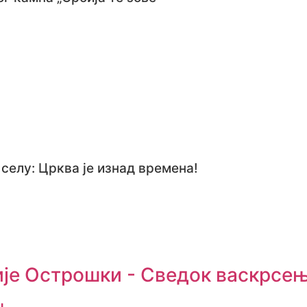
селу: Црква је изнад времена!
ије Острошки - Сведок васкрсе