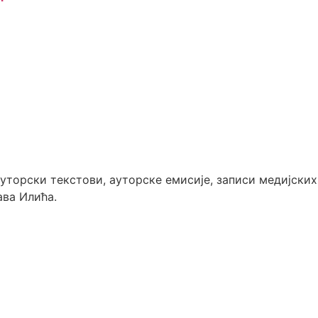
"
 ауторски текстови, ауторске емисије, записи медијски
ава Илића.