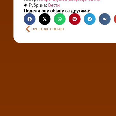
Рубрика:
Вести
Подели ову објаву са другима:
ПРЕТХОДНА ОБЈАВА