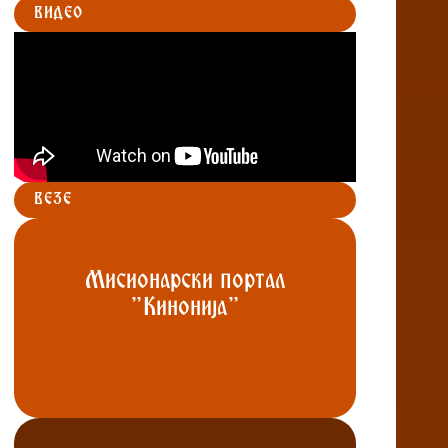
ВИДЕО
ВЕЗЕ
Мисионарски портал
"Кинонија"