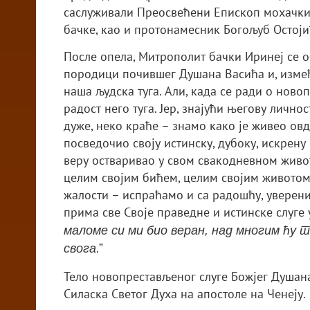
саслуживали Преосвећени Епископ мохачки 
бачке, као и протонамесник Богољуб Остој
После опела, Митрополит бачки Иринеј се 
породици почившег Душана Васића и, између
наша људска туга. Али, када се ради о ново
радост него туга. Јер, знајући његову лично
дуже, неко краће – знамо како је живео ов
посведочио своју истинску, дубоку, искрену 
веру остваривао у свом свакодневном живот
целим својим бићем, целим својим животом
жалости – испраћамо и са радошћу, уверени
прима све Своје праведне и истинске слуге
маломe си ми био веран, над многим ћу 
.ˮ
свога
Тело новопрестављеног слуге Божјег Душан
Силаска Светог Духа на апостоле на Ченеју.