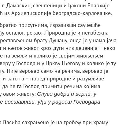
г. Дамаскин, свештеници и ђакони Епархије
ић из Архиепископије београдско-карловачке.
обратио присутнима, изразивши саучешће
 осталог, рекао: „Природна је и неизбежна
престављеном брату Душану, онда је у нама јача
ст и његов живот кроз дуги низ деценија – неко
де на земљи и колико је својим живљењем
веру у Господа и у Цркву Његову и колико је ту
у. Није веровао само на речима, веровао је
, и зато га – поред природне и разумљиве
 да ће га Господ примити речима којима
 у овом животу:
Слуго добри и верни, у
те поставити, уђи у радост Господара
а Васића сахрањено је на гробљу при храму