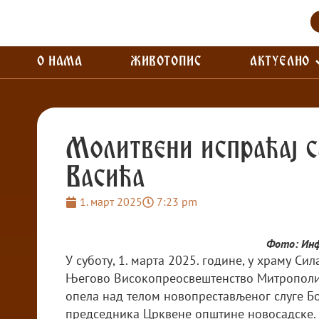
О НАМА
ЖИВОТОПИС
АКТУЕЛНО
Молитвени испраћај 
Васића
1. март 2025
7:23 pm
Фото: Ин
У суботу, 1. марта 2025. године, у храму Си
Његово Високопреосвештенство Митрополит
опела над телом новопрестављеног слуге Б
председника Црквене општине новосадске.