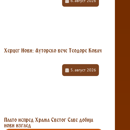
6. август 2026
Херцег Нови: Ауторско вече Теодоре Ковач
5. август 2026
Плато испред Храма Светог Саве добија
нови изглед