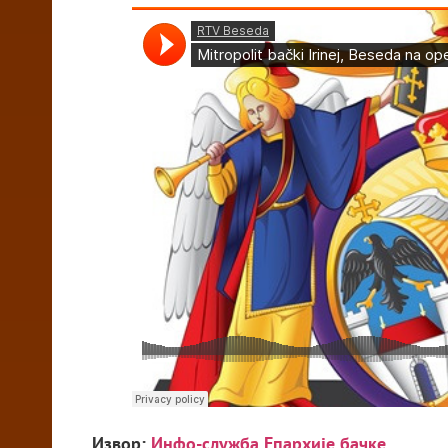
Извор:
Инфо-служба Епархије бачке