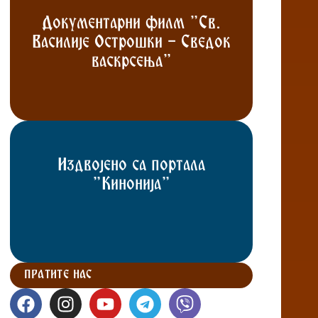
Документарни филм "Св.
Василије Острошки - Сведок
васкрсења"
Издвојено са портала
"Кинонија"
ПРАТИТЕ НАС