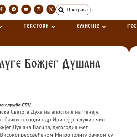
Претрага
ТЕКСТОВИ
ЕМИСИЈЕ
ГО
слуге Божјег Душана
фо-служба СПЦ
ласка Светога Духа на апостоле на Ченеју,
 бачки господин др Иринеј је служио чин
ожјег Душана Васића, дугогодишњег
 Високопреосвећеном Митрополиту бачком су