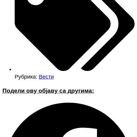
Рубрика:
Вести
Подели ову објаву са другима: