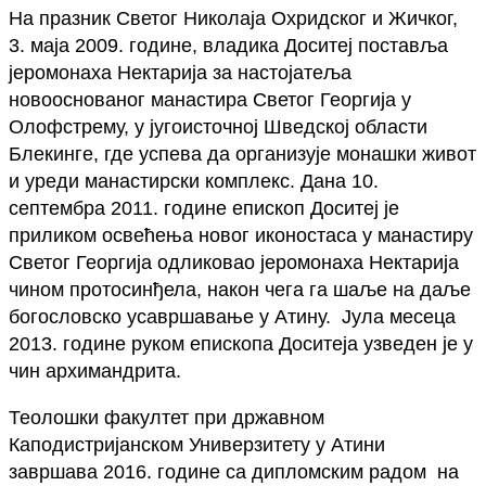
На празник Светог Николаја Охридског и Жичког,
3. маја 2009. године, владика Доситеј поставља
јеромонаха Нектарија за настојатеља
новооснованог манастира Светог Георгија у
Олофстрему, у југоисточној Шведској области
Блекинге, где успева да организује монашки живот
и уреди манастирски комплекс. Дана 10.
септембра 2011. године епископ Доситеј је
приликом освећења новог иконостаса у манастиру
Светог Георгија одликовао јеромонаха Нектарија
чином протосинђела, након чега га шаље на даље
богословско усавршавање у Атину. Јула месеца
2013. године руком епископа Доситеја узведен је у
чин архимандрита.
Теолошки факултет при државном
Каподистријанском Универзитету у Атини
завршава 2016. године са дипломским радом на