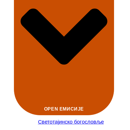
OPEN ЕМИСИЈЕ
Светотајинско богословље