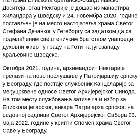
Доситеја, отац Нектарије је дошао из манастира
Хиландара у Шведску и 24. новембра 2020. године
постављен је на место настојатеља храма Светог
Стефана Дечанког у Гетеборгу са задатком да са
подмлађеним свештеничким братством унапреди
духовни живот у граду на Готи на југозападу
Краљевине Шведске.
Октобра 2021. године, архимандрит Нектарије
прелази на ново послушање у Патријаршију српску
у Београду, где постаје службеник Канцеларије за
међуцрквене односе Светог Архијерејског Синода.
На том месту службовања затиче га и избор за
Епископа јегарског, викара Патријарха српског, на
редовној седници Светог Архијерејског Сабора 23.
маја 2022. године у крипти Спомен храма Светог
Саве у Београду.