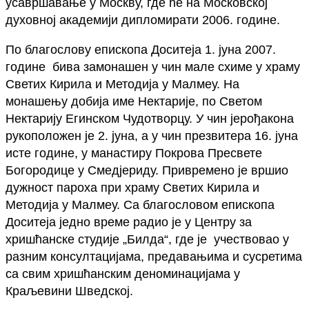
усавршавање у Москву, где ће на Московској
духовној академији дипломирати 2006. године.
По благослову епископа Доситеја 1. јуна 2007.
године бива замонашен у чин мале схиме у храму
Светих Кирила и Методија у Малмеу. На
монашењу добија име Нектарије, по Светом
Нектарију Егинском Чудотворцу. У чин јерођакона
рукоположен је 2. јуна, а у чин презвитера 16. јуна
исте године, у манастиру Покрова Пресвете
Богородице у Смедјериду. Привремено је вршио
дужност пароха при храму Светих Кирила и
Методија у Малмеу. Са благословом епископа
Доситеја једно време радио је у Центру за
хришћанске студије „Билда“, где је учествовао у
разним консултацијама, предавањима и сусретима
са свим хришћанским деноминацијама у
Краљевини Шведској.