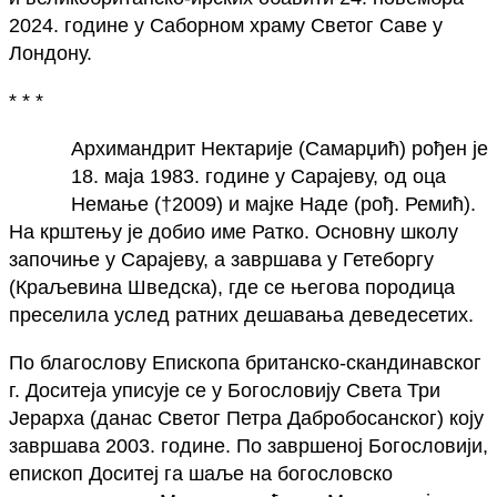
2024. године у Саборном храму Светог Саве у
Лондону.
* * *
Архимандрит Нектарије (Самарџић) рођен је
18. маја 1983. године у Сарајеву, од оца
Немање (†2009) и мајке Наде (рођ. Ремић).
На крштењу је добио име Ратко. Основну школу
започиње у Сарајеву, а завршава у Гетеборгу
(Краљевина Шведска), где се његова породица
преселила услед ратних дешавања деведесетих.
По благослову Епископа британско-скандинавског
г. Доситеја уписује се у Богословију Света Три
Јерарха (данас Светог Петра Дабробосанског) коју
завршава 2003. године. По завршеној Богословији,
епископ Доситеј га шаље на богословско