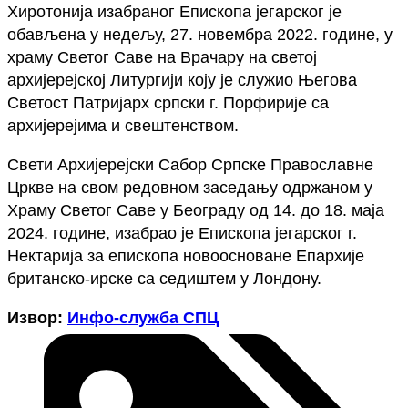
Хиротонија изабраног Епископа јегарског је
обављена у недељу, 27. новембра 2022. године, у
храму Светог Саве на Врачару на светој
архијерејској Литургији коју је служио Његова
Светост Патријарх српски г. Порфирије са
архијерејима и свештенством.
Свети Архијерејски Сабор Српске Православне
Цркве на свом редовном заседању одржаном у
Храму Светог Саве у Београду од 14. до 18. маја
2024. године, изабрао је Епископа јегарског г.
Нектарија за епископа новоосноване Епархије
британско-ирске са седиштем у Лондону.
Извор:
Инфо-служба СПЦ