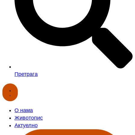
Претрага
О нама
Животопис
Актуелно