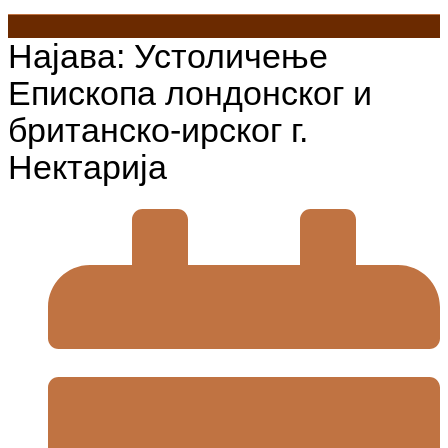
Најава: Устоличење
Епископа лондонског и
британско-ирског г.
Нектарија