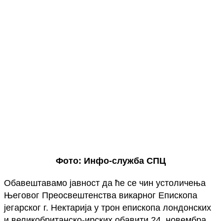
Фото: Инфо-служба СПЦ
Обавештавамо јавност да ће се чин устоличења
Његовог Преосвештенства викарног Епископа
јегарског г. Нектарија у трон епископа лондонских
и великобританско-ирских обавити 24. новембра