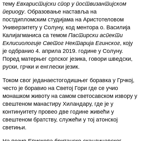
тему
Евхаристијски спор у поствизантијском
периоду
. Образовање наставља на
постдипломским студијама на Аристотеловом
Универзитету у Солуну, код ментора о. Василија
Калијагманиса са темом
Пастирски аспекти
Еклисиологије Светог Нектарија Егинског
, коју
је одбранио 4. априла 2019. године у Солуну.
Поред матерњег српског језика, говори шведски,
руски, грчки и енглески језик.
Током свог једанаестогодишњег боравка у Грчкој,
често је боравио на Светој Гори где се учио
монашком животу на самом светосавском извору у
свештеном манастиру Хиландару, где је у
континуитету провео две године живећи у
свештеном братству, служећи у тој атонској
светињи.
На позив Епископа британско-скандинавског