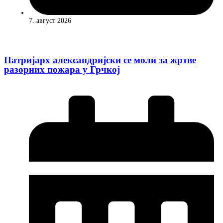
7. август 2026
Патријарх александријски се моли за жртве
разорних пожара у Грчкој