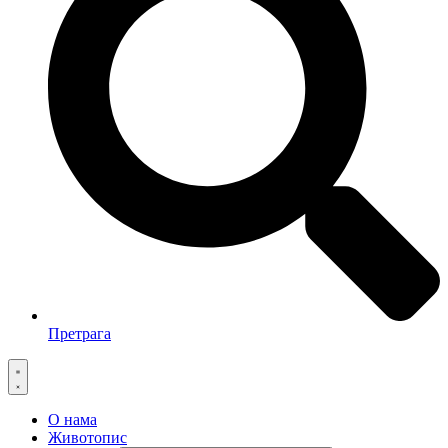
Претрага
О нама
Животопис