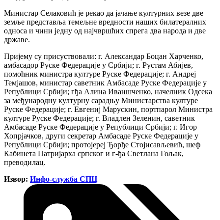
Министар Селаковић је рекао да јачање културних везе две
земље представља темељне вредности наших билатералних
односа и чини једну од најчвршћих спрега два народа и две
државе.
Пријему су присуствовали: г. Александар Боцан Харченко,
амбасадор Руске Федерације у Србији; г. Рустам Абијев,
помоћник министра културе Руске Федерације; г. Андреј
Темјашов, министар саветник Амбасаде Руске Федерације у
Републици Србији; гђа Алина Иваншченко, начелник Одсека
за међународну културну сарадњу Министарства културе
Руске Федерације; г. Евгениј Марускин, портпарол Министра
културе Руске Федерације; г. Владлен Зеленин, саветник
Амбасаде Руске Федерације у Републици Србији; г. Игор
Хопрјачков, други секретар Амбасаде Руске Федерације у
Републици Србији; протојереј Ђорђе Стојисављевић, шеф
Кабинета Патријарха српског и г-ђа Светлана Гољак,
преводилац.
Извор:
Инфо-служба СПЦ