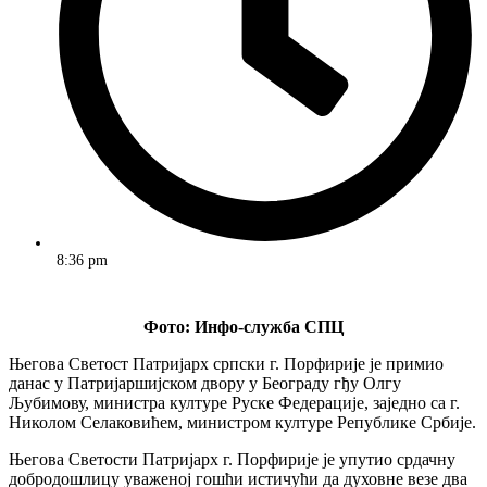
8:36 pm
Фото: Инфо-служба СПЦ
Његова Светост Патријарх српски г. Порфирије је примио
данас у Патријаршијском двору у Београду гђу Олгу
Љубимову, министра културе Руске Федерације, заједно са г.
Николом Селаковићем, министром културе Републике Србије.
Његова Светости Патријарх г. Порфирије је упутио срдачну
добродошлицу уваженој гошћи истичући да духовне везе два