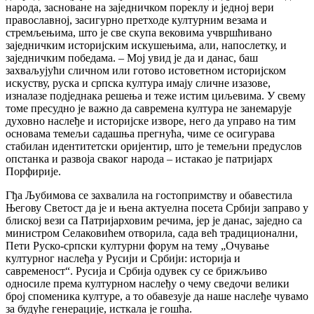
народа, засноване на заједничком пореклу и једној вери
православној, засигурно претходе културним везама и
стремљењима, што је све скупа вековима учвршћивано
заједничким историјским искушењима, али, напослетку, и
заједничким победама. – Мој увид је да и данас, баш
захваљујући сличном или готово истоветном историјском
искуству, руска и српска култура имају сличне изазове,
изналазе подједнака решења и теже истим циљевима. У свему
томе пресудно је важно да савремена култура не занемарује
духовно наслеђе и историјске изворе, него да управо на тим
основама темељи садашња прегнућа, чиме се осигурава
стабилан идентитетски оријентир, што је темељни предуслов
опстанка и развоја сваког народа – истакао је патријарх
Порфирије.
Гђа Љубимова се захвалила на гостопримству и обавестила
Његову Светост да је и њена актуелна посета Србији заправо у
блиској вези са Патријарховим речима, јер је данас, заједно са
министром Селаковићем отворила, сада већ традиционални,
Пети Руско-српски културни форум на тему „Очување
културног наслеђа у Русији и Србији: историја и
савременост“. Русија и Србија одувек су се брижљиво
односиле према културном наслеђу о чему сведочи велики
број споменика културе, а то обавезује да наше наслеђе чувамо
за будуће генерације, исткала је гошћа.