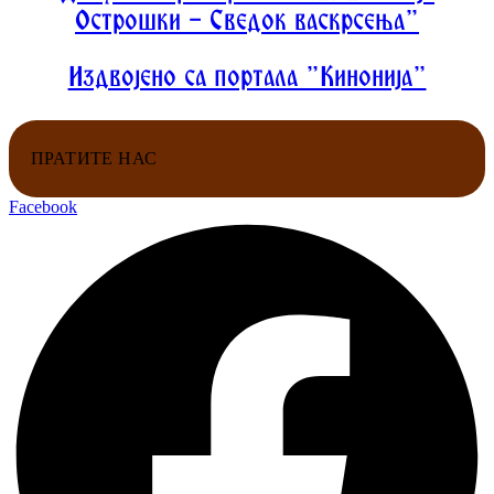
Острошки - Сведок васкрсења"
Издвојено са портала "Кинонија"
ПРАТИТЕ НАС
Facebook