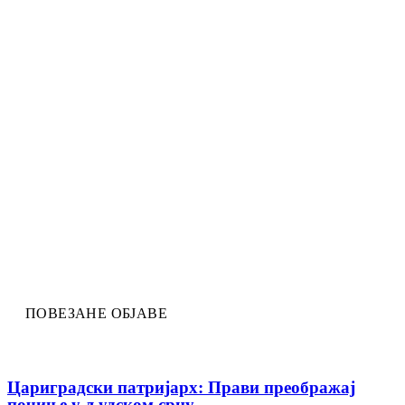
ПОВЕЗАНЕ ОБЈАВЕ
Цариградски патријарх: Прави преображај
почиње у људском срцу