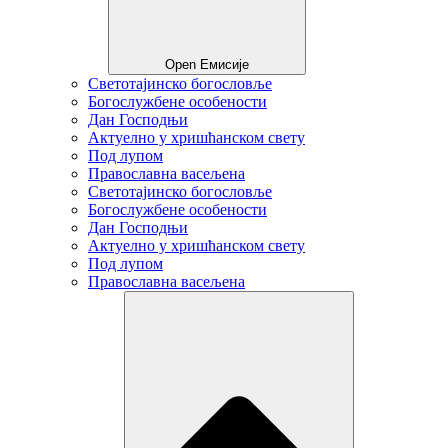
Open Емисије
Светотајинско богословље
Богослужбене особености
Дан Господњи
Актуелно у хришћанском свету
Под лупом
Православна васељена
Светотајинско богословље
Богослужбене особености
Дан Господњи
Актуелно у хришћанском свету
Под лупом
Православна васељена