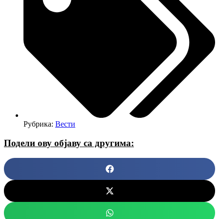
Рубрика:
Вести
Подели ову објаву са другима: