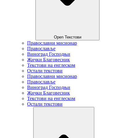
Open Текстови
Православни мисионар
Православље
Виноград Господњи
Жички Благовесник
Текстови на енглеском
Остали текстови
Православни мисионар
Православље
Виноград Господњи
Жички Благовесник
Текстови на енглеском
Остали текстови