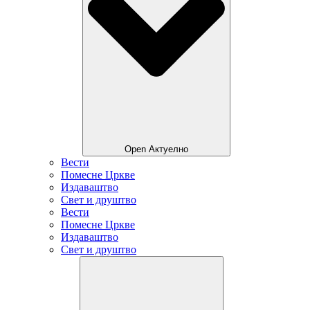
Open Актуелно
Вести
Помесне Цркве
Издаваштво
Свет и друштво
Вести
Помесне Цркве
Издаваштво
Свет и друштво