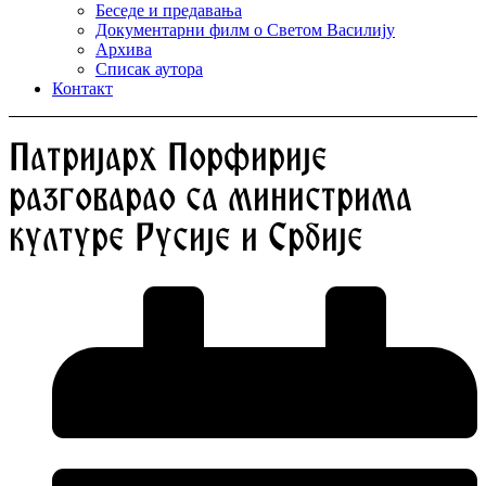
Беседе и предавања
Документарни филм о Светом Василију
Архива
Списак аутора
Контакт
Патријарх Порфирије
разговарао са министрима
културе Русије и Србије