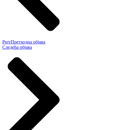
Prev
Претходна објава
Следећа објава