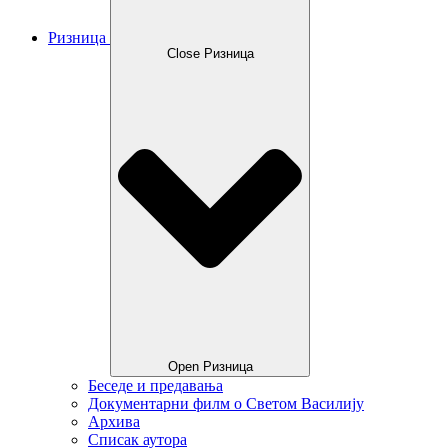
Ризница
Close Ризница
Open Ризница
Беседе и предавања
Документарни филм о Светом Василију
Архива
Списак аутора