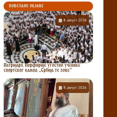
ПОВЕЗАНЕ ОБЈАВЕ
8. август 2026
Патријарх Порфирије угостио ученике
спортског кампа „Србија те зове”
8. август 2026