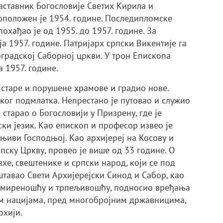
аставник Богословије Светих Кирила и
оположен је 1954. године. Последипломске
охађао је од 1955. до 1957. године. За
а 1957. године. Патријарх српски Викентије га
оградској Саборној цркви. У трон Епископа
 1957. године.
 старе и порушене храмове и градио нове.
ог подмлатка. Непрестано је путовао и служио
 старао о Богословији у Призрену, где је
и језик. Као епископ и професор извео је
њиви Господњој. Као архијереј на Косову и
пску Цркву, провео је више од 33 године. О
е, свештенике и српски народ, који се под
тавао Свети Архијерејски Синод и Сабор, као
м смиреношћу и трпељивошћу, подносио вређања
им нацијама, пред многобројним државницима,
охији.