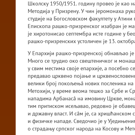
Школску 1950/1951. годину провео је као н
Методија у Призрену. У чин јеромонаха рук
студије на Богословском факултету у Атини п
Епископа рашко-призренског изабран је мај
је хиротонисао септембра исте године у бе
рашко-призренских устоличен је 13. октобра
У Епархији рашко-призренској обнављао је
Много се трудио око свештеничког и монашк
у свим местима своје епархије, а посебно се
предавао црквено појање и црквенословенск
велики број покољењâ нових посленика на 
Метохији, у време веома тешко за Србе и Ср
нападима Арбанасâ на имовину Цркве, монах
тим притиском исељавао, редовно је обавеш
и државну власт. И сâм је, са хришћанско
и физичке нападе. Сведочио је у Уједињен
о страдању српског народа на Косову и Мет