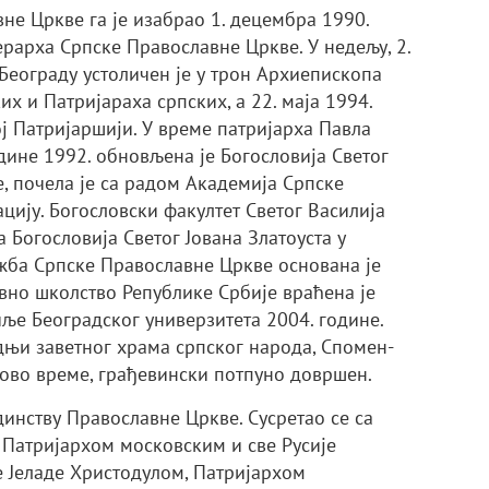
не Цркве га је изабрао 1. децембра 1990.
ерарха Српске Православне Цркве. У недељу, 2.
 Београду устоличен је у трон Архиепископа
х и Патријараха српских, а 22. маја 1994.
ј Патријаршији. У време патријарха Павла
дине 1992. обновљена је Богословија Светог
, почела је са радом Академија Српске
цију. Богословски факултет Светог Василија
а Богословија Светог Јована Златоуста у
ужба Српске Православне Цркве основана је
авно школство Републике Србије враћена је
иље Београдског универзитета 2004. године.
дњи заветног храма српског народа, Спомен-
егово време, грађевински потпуно довршен.
динству Православне Цркве. Сусретао се са
 Патријархом московским и све Русије
е Јеладе Христодулом, Патријархом