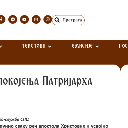
Претрага
ТЕКСТОВИ
ЕМИСИЈЕ
ГО
покојења Патријарха
фо-служба СПЦ
пунио сваку реч апостола Христових и усвојио