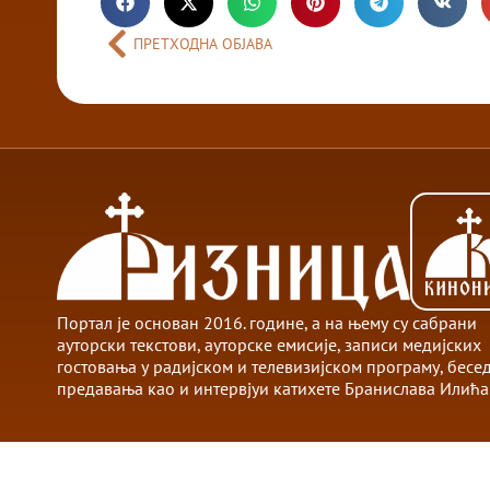
ПРЕТХОДНА ОБЈАВА
Портал је основан 2016. године, а на њему су сабрани
ауторски текстови, ауторске емисије, записи медијских
гостовања у радијском и телевизијском програму, бесе
предавања као и интервјуи катихете Бранислава Илића