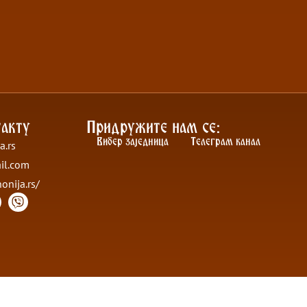
акту
Придружите нам се:
Вибер заједница
Телеграм канал
a.rs
il.com
nonija.rs/