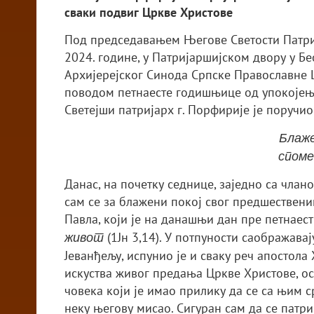
сваки подвиг Цркве Христове
Под председавањем Његове Светости Патриј
2024. године, у Патријаршијском двору у Б
Архијерејског Синода Српске Православне 
поводом петнаесте годишњице од упокојења
Светејши патријарх г. Порфирије је поручио
Блаже
споме
Данас, на почетку седнице, заједно са чла
сам се за блажени покој свог предшествени
Павла, који је на данашњи дан пре петнаес
(1Јн 3,14). У потпуности саображава
живот
Јеванђељу, испунио је и сваку реч апостола
искуства живог предања Цркве Христове, ос
човека који је имао прилику да се са њим с
неку његову мисао. Сигуран сам да се патри