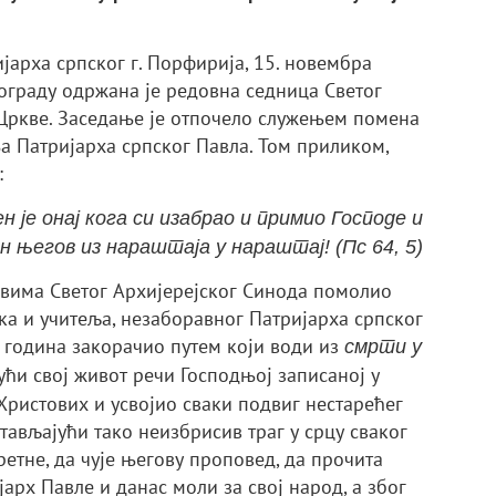
арха српског г. Порфирија, 15. новембра
еограду одржана је редовна седница Светог
Цркве. Заседање је отпочело служењем помена
 Патријарха српског Павла. Том приликом,
:
н је онај кога си изабрао и примио Господе и
н његов из нараштаја у нараштај! (Пс 64, 5)
новима Светог Архијерејског Синода помолио
ка и учитеља, незаборавног Патријарха српског
т година закорачио путем који води из
смрти у
јући свој живот речи Господњој записаној у
 Христових и усвојио сваки подвиг нестарећег
тављајући тако неизбрисив траг у срцу сваког
ретне, да чује његову проповед, да прочита
јарх Павле и данас моли за свој народ, а због