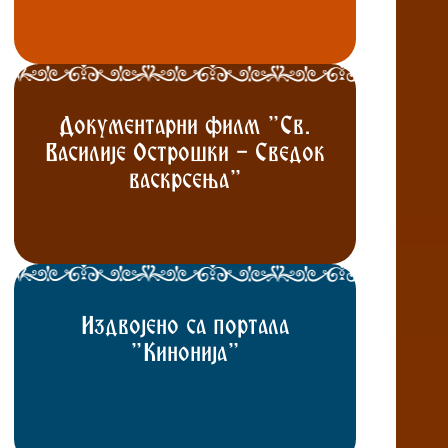
Документарни филм "Св.
Василије Острошки - Сведок
васкрсења"
Издвојено са портала
"Кинонија"