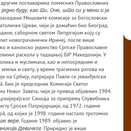
и другим поглаварима помесних Православних
 једно буду, као ти, Оче, што си у мени и ја
е заседање Мешовите комисије за богословски
толичке Цркве, чији је домаћин био Београд.
одине, саборном светом Литургијом коју су
лит новограчанички Иринеј, после више
ско и канонско јединство Српске Православне
цељење раскола у тадашњој БЈР Македонији. У
олика и муслимана, као и непосредним и
емљи и свету, у време трагичних ратова на
је на Србију, патријарх Павле се јеванђелски
. Био је председник Комисије Светог
а Новог Завета, чији је превод објављен 1984.
 Архијерејског Синода за припрему Служебника
исту Српске Патријаршије, од 1972. године
рâ, од којих је 1998. године настало тротомно
. Године 1989. објавио је
аше вере
. Приредио је више
никија Девичког