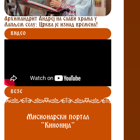
Архимандрит Андреј на слави храма у
Лапљем селу: Црква је изнад времена!
ВИДЕО
ВЕЗЕ
Мисионарски портал
"Кинонија"