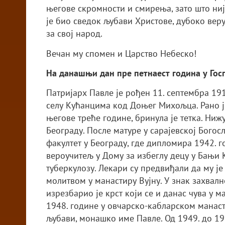
његове скромности и смирења, зато што није
је био сведок љубави Христове, дубоко веру
за свој народ.
Вечан му спомен и Царство Небеско!
На данашњи дан пре петнаест година у Госп
Патријарх Павле је рођен 11. септембра 1914
селу Кућанцима код Доњег Михољца. Рано је
његове треће године, бринула је тетка. Нижу
Београду. После матуре у сарајевској Богосл
факултет у Београду, где дипломира 1942. г
вероучитељ у Дому за избеглу децу у Бањи К
туберкулозу. Лекари су предвиђали да му је
молитвом у манастиру Вујну. У знак захвалн
изрезбарио је крст који се и данас чува у 
1948. године у овчарско-кабларском манас
љубави, монашко име Павле. Од 1949. до 195