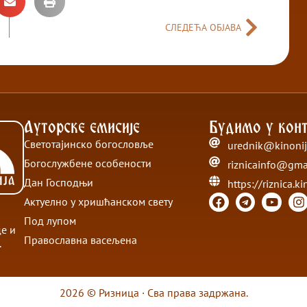
СЛЕДЕЋА ОБЈАВА
Ауторске емисије
Будимо у конт
Светотајинско богословље
urednik@kinonij
Богослужбене особености
riznicainfo@gma
Дан Господњи
https://riznica.ki
Актуелно у хришћанском свету
Под лупом
де и
Православна васељена
.
2026 © Ризница · Сва права задржана.