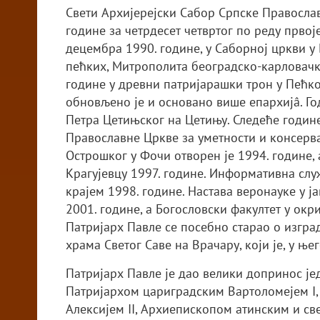
Свети Архијерејски Сабор Српске Православ
године за четрдесет четвртог по реду првој
децембра 1990. године, у Саборној цркви у
пећких, Митрополита београдско-карловачки
године у древни патријарашки трон у Пећко
обновљено је и основано више епархијâ. Го
Петра Цетињског на Цетињу. Следеће године
Православне Цркве за уметности и консерва
Острошког у Фочи отворен је 1994. године, 
Крагујевцу 1997. године. Информативна сл
крајем 1998. године. Настава веронауке у ј
2001. године, а Богословски факултет у окр
Патријарх Павле се посебно старао о изгра
храма Светог Саве на Врачару, који је, у њ
Патријарх Павле је дао велики допринос је
Патријархом цариградским Вартоломејем I,
Алексијем II, Архиепископом атинским и св