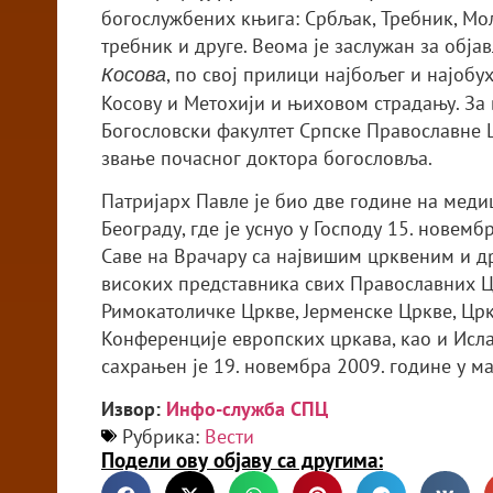
богослужбених књига: Србљак, Требник, Мо
требник и друге. Веома је заслужан за об
, по свој прилици најбољег и најоб
Косова
Косову и Метохији и њиховом страдању. За 
Богословски факултет Српске Православне Ц
звање почасног доктора богословља.
Патријарх Павле је био две године на меди
Београду, где је уснуо у Господу 15. новем
Саве на Врачару са највишим црквеним и д
високих представника свих Православних Ц
Римокатоличке Цркве, Јерменске Цркве, Црк
Конференције европских цркава, као и Исла
сахрањен је 19. новембра 2009. године у м
Извор:
Инфо-служба СПЦ
Рубрика:
Вести
Подели ову објаву са другима: