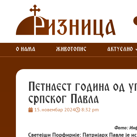
О НАМА
ЖИВОТОПИС
АКТУЕЛНО
Петнаест година од у
српског Павла
15. новембар 2024
8:32 pm
Фото: Ин
Светејши Порфирије: Патријарх Павле је ис