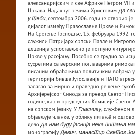
александријским и све Африке Петром VII 
Цркава. Надахнут речима Христовим
Да сви
, септембра 2006. године отворио ј
у теби
дијалог између Православне Цркве и Римока
На Сретење Господње, 15. фебруара 1992. г
служили Патријарх српски Павле и Митропо
деценија успостављено је потпуно литургиј
Цркве у расејању. Посебно се трудио за ис
сусретима са верским поглаварима римокат
писаним обраћањима политичким вођама у з
територији бивше Југославије и НАТО агреси
залагао за мирно и праведно решење сукобâ
Архијерејског Синода за превод Светог Писм
године, као и председник Комисије Светог
на српском језику. У
, службеном л
Гласнику
објављује чланке, у облику питањâ и одгово
дело
Да нам буду јаснија нека питања н
монографију
Девич, манастир Светог Јоа