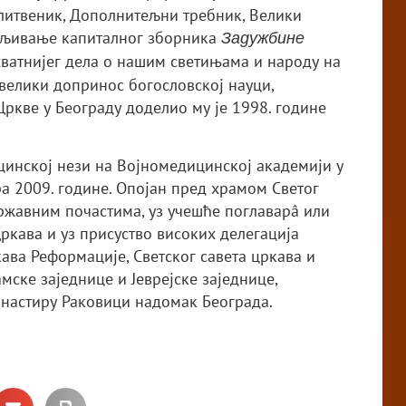
литвеник, Дополнитељни требник, Велики
јављивање капиталног зборника
Задужбине
ухватнијег дела о нашим светињама и народу на
велики допринос богословској науци,
ркве у Београду доделио му је 1998. године
цинској нези на Војномедицинској академији у
бра 2009. године. Опојан пред храмом Светог
ржавним почастима, уз учешће поглаварâ или
ркава и уз присуство високих делегација
ава Реформације, Светског савета цркава и
мске заједнице и Јеврејске заједнице,
анастиру Раковици надомак Београда.