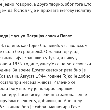
 једно говорио, а друго творио, због тога што
јем да Господ чује и прихвата његову молитву
оду је уснуо Патријах српски Павле.
. године, као Гојко Стојчевић, у славонском
 остао без родитељâ. О малом Гојку, од
 гимназију је завршио у Тузли, а вишу у
овији 1936. године, уписује се на Богословски
одине. За време Другог светског рата био је
овиљачи. Августа 1944. године Гојко је добио
 остало три месеца живота. Излечио се
ости Богу што му је подарио здравље,
манастиру. После искушеништва замонашен је
тиру Благовештењу, добивши, по Апостолу
5. године био је сабрат манастира Раче.