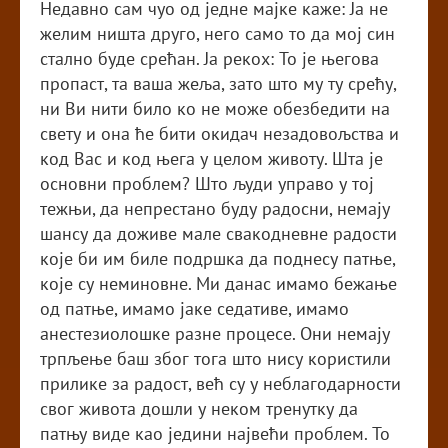
Недавно сам чуо од једне мајке каже: Ја не
желим ништа друго, него само то да мој син
стално буде срећан. Ја рекох: То је његова
пропаст, та ваша жеља, зато што му ту срећу,
ни Ви нити било ко не може обезбедити на
свету и она ће бити окидач незадовољства и
код Вас и код њега у целом животу. Шта је
основни проблем? Што људи управо у тој
тежњи, да непрестано буду радосни, немају
шансу да доживе мале свакодневне радости
које би им биле подршка да поднесу патње,
које су неминовне. Ми данас имамо бежање
од патње, имамо јаке седативе, имамо
анестезиолошке разне процесе. Они немају
трпљење баш због тога што нису користили
прилике за радост, већ су у неблагодарности
свог живота дошли у неком тренутку да
патњу виде као једини највећи проблем. То