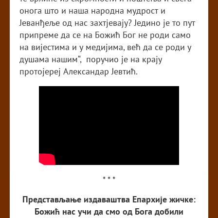
онога што и наша народна мудрост и
Јеванђеље од нас захтјевају? Једино је то пут
припреме да се на Божић Бог не роди само
на вијестима и у медијима, већ да се роди у
душама нашим“, поручио је на крају
протојереј Александар Јевтић.
* * *
Представљање издаваштва Епархије жичке:
Божић нас учи да смо од Бога добили