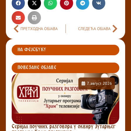
ПРЕТХОДНА ОБЈАВА
СЛЕДЕЋА ОБЈАВА
НА ФЕЈСБУКУ
ПОВЕЗАНЕ ОБЈАВЕ
7. август 2026
Серијал поучних разговора у оквиру Јутарњег