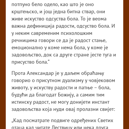
потпуно бело одело, као што је оно
крштењско, и још једна битна ствар, они
живе искуство одсуства бола. То је веома
важна дефиниција радости, одсуство бола. И
у неким савременим психолошким
речницима говори се да је радост стање,
емоционално у коме нема бола, у коме је
задовољство, док са друге стране јесте туга и
присуство бола.“
Прота Александар је у даљем обраћању
говорио о присутном дуализму у човјековом
животу, у искуству радости и патње – бола,
будући да благодат Божију, а самим тим
истинску радост, не могу донијети инстант
задовољства која нуди овај пролазни свијет:
„Кад посматрате подвиге одређених Светих
отаца кад читате Лествицу или нека друга