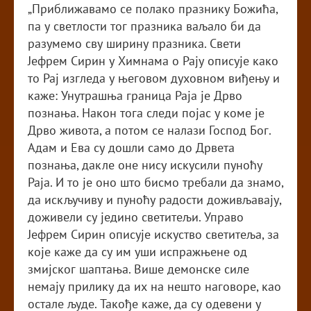
„Приближавамо се полако празнику Божића,
па у светлости тог празника ваљало би да
разумемо сву ширину празника. Свети
Јефрем Сирин у Химнама о Рају описује како
то Рај изгледа у његовом духовном виђењу и
каже: Унутрашња граница Раја је Дрво
познања. Након тога следи појас у коме је
Дрво живота, а потом се налази Господ Бог.
Адам и Ева су дошли само до Дрвета
познања, дакле оне нису искусили пуноћу
Раја. И то је оно што бисмо требали да знамо,
да искључиву и пуноћу радости доживљавају,
доживели су једино светитељи. Управо
Јефрем Сирин описује искуство светитеља, за
које каже да су им уши испражњене од
змијског шаптања. Више демонске силе
немају прилику да их на нешто наговоре, као
остале људе. Такође каже, да су одевени у