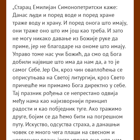
„Старац Емилијан Симонопетритски каже:
Данас људи и поред воде и поред хране
траже воду и храну. И поред онога што имају,
они траже оно што им још као треба. И зато
не могу никако давање из Божије руке да
приме, јер не благодаре на ономе што имају.
Управо томе нас учи Божић, да смо од Бога
добили највише што има да нам да, а то је
самог Себе. Јер Он, кроз чин оваплоћења се
оприсутњава на Светој литургији, кроз Свето
причешће ми примамо Бога директно у себе.
Тај празник рођења се непрестано одвија
међу нама као најизворнији принцип
радости и као побједник туге. Ако тражимо
друге, бојим се да ћемо бити на погрешном
путу. Искуство, одсуства страха, а данашњи
човек се много чега плаши на свесном и
несвесном плану, јесте управо оно што нам