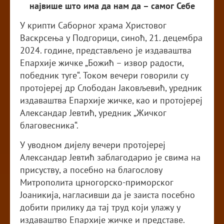
највише што има да нам да – самог Себе
У крипти Саборног храма Христовог
Васкрсења у Подгорици, синоћ, 21. децембра
2024. године, представљено је издаваштва
Епархије жичке „Божић – извор радости,
победник туге“. Током вечери говорили су
протојереј др Слободан Јаковљевић, уредник
издаваштва Епархије жичке, као и протојереј
Александар Јевтић, уредник „Жичког
благовесника“.
У уводном дијелу вечери протојереј
Александар Јевтић заблагодарио је свима на
присуству, а посебно на благослову
Митрополита црногорско-приморског
Јоаникија, нагласивши да је заиста посебно
добити прилику да тај труд који улажу у
издаваштво Епархије жичке и представе.