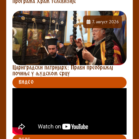
програма Храм телевизије
7. август 2026
Цариградски патријарх: Прави преображај
почиње у људском срцу
ВИДЕО