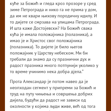
куће за Божић и гледа кроз прозоре у сред
зиме Петрограда и нико га не прима у дом,
да им не квари њихову породичну идилу. И
то дијете се смрзава на улицама Петрограда.
И шта каже Достојевски? На Божић свака
кућа је имала положајника (полазника), а
имао је и Христос свог положајника
(полазника). То дијете је било његов
положајник у Царству небеском. Ми би
требали да знамо да су празнични дух и
радост празника много потпунији уколико у
то време учинимо нека добра дјела.“
Прота Александар је потом навео да је
неопходан сегмент у припреми за Божић и
труд на путу чињења и совршења добрих
дијела, будући да радост не зависи од
околности у којима људи живе, већ од тога