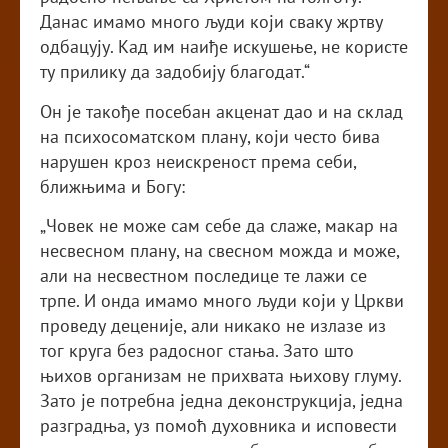
Данас имамо много људи који сваку жртву
одбацују. Кад им наиђе искушење, не користе
ту прилику да задобију благодат.“
Он је такође посебан акценат дао и на склад
на психосоматском плану, који често бива
нарушен кроз неискреност према себи,
ближњима и Богу:
„Човек не може сам себе да слаже, макар на
несвесном плану, на свесном можда и може,
али на несвестном последице те лажи се
трпе. И онда имамо много људи који у Цркви
проведу деценије, али никако не излазе из
тог круга без радосног стања. Зато што
њихов организам не прихвата њихову глуму.
Зато је потребна једна деконструкција, једна
разградња, уз помоћ духовника и исповести