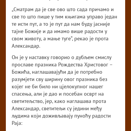
„Сматрам да је све ово што сада причамо и
све то што пише у тим књигама управо један
те исти пут, а то је пут да нам буду јасније
тајне Божије и да имамо више радости у
свом животу, а мање туге“, рекао је прота
Александар.
Он је у наставку говорио о дубљем смислу
прославе празника Рождества Христовог –
Божића, наглашавајући да је потребно
разумјети сву ширину овог празника без
којег не би било ни цјелокупног нашег
спасења, али је дао и посебан осврт на
светитељство, јер, како наглашава прота
Александар, светитељи су једини међу
људима који доживљавају пуноћу радости
Раја: