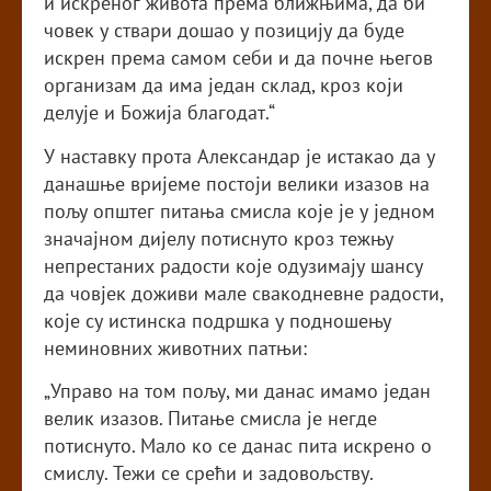
и искреног живота према ближњима, да би
човек у ствари дошао у позицију да буде
искрен према самом себи и да почне његов
организам да има један склад, кроз који
делује и Божија благодат.“
У наставку прота Александар је истакао да у
данашње вријеме постоји велики изазов на
пољу општег питања смисла које је у једном
значајном дијелу потиснуто кроз тежњу
непрестаних радости које одузимају шансу
да човјек доживи мале свакодневне радости,
које су истинска подршка у подношењу
неминовних животних патњи:
„Управо на том пољу, ми данас имамо један
велик изазов. Питање смисла је негде
потиснуто. Мало ко се данас пита искрено о
смислу. Тежи се срећи и задовољству.