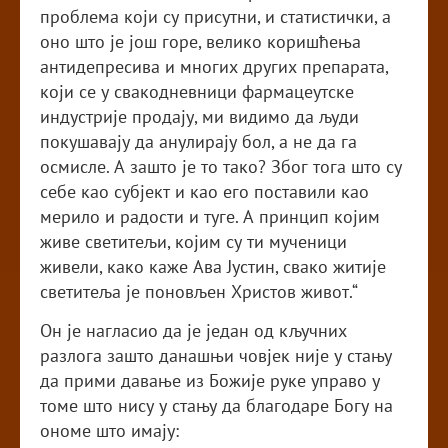
проблема који су присутни, и статистички, а
оно што је још горе, велико коришћења
антидепресива и многих других препарата,
који се у свакодневници фармацеутске
индустрије продају, ми видимо да људи
покушавају да анулирају бол, а не да га
осмисле. А зашто је то тако? Због тога што су
себе као субјект и као его поставили као
мерило и радости и туге. А принцип којим
живе светитељи, којим су ти мученици
живели, како каже Ава Јустин, свако житије
светитеља је поновљен Христов живот.“
Он је нагласио да је један од кључних
разлога зашто данашњи човјек није у стању
да прими давање из Божије руке управо у
томе што нису у стању да благодаре Богу на
ономе што имају: