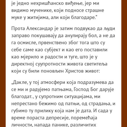
је једно нехришћанско виђење, јер ми
видимо мученике, који подносе страшне
муке у житијима, али који благодаре.“
Прота Александар је затим подвукао да људи
заправо покушавају да анулирају бол, а не да
га осмисле, првенствено због тога што су
себе саме као субјект и као его поставили
као мјерило и радости и туге, што је у
директној суупротности живота светитеља
који су били поновљен Христов живот:
„Дакле, у тој атмосфери која подразумева да
се ми и радујемо патњама, Господ Бог дарује
благодат., у супротним ситуацијама, ми
непрестано бежимо од патњи, од страдања, и
губимо ту прилику која нам је дата. И сада у
време пораста депресије, поремећаја
личности, напада панике, различитих