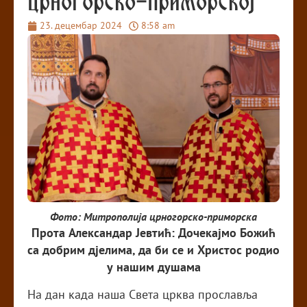
црногорско-приморској
23. децембар 2024
8:58 am
Фото: Митрополија црногорско-приморска
Прота Александар Јевтић: Дочекајмо Божић
са добрим дјелима, да би се и Христос родио
у нашим душама
На дан када наша Света црква прославља