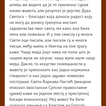
штива, ви видите да је то прилично суров
начин живота, али резултат је дејство Духа
Светога – благодат која доноси радост коју
не могу да донесу тренутна инстант
задовољства овог света, ма како она била
лепа или пожељна. И у том смислу су многи
Свети оци писали, али писали су и многи
писци, међу њима и Његош на том трагу
каже: Чашу меда јошт нико не попи што је
чашом жучи не загрчи; чаша жучи иште чашу
меда. Дакле, то искуство помешаности у
животу је препознато као једна нормална
стварност и као једно здраво човеково
постојање. Свети Варнава Настић (викарни
епископ хвостански Српске православне
цркве) каже на једном месту у приступној
беседи епископској: Мој живот ће бити
радосно пењање са Христом на Голготу.