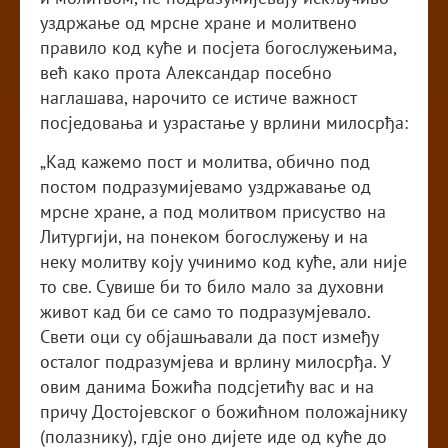
уздржање од мрсне хране и молитвено
правило код куће и посјета богослужењима,
већ како прота Александар посебно
наглашава, нарочито се истиче важност
посједовања и узрастање у врлини милосрђа:
„Кад кажемо пост и молитва, обично под
постом подразумијевамо уздржавање од
мрсне хране, а под молитвом присуство на
Литургији, на понеком богослужењу и на
неку молитву коју учинимо код куће, али није
то све. Сувише би то било мало за духовни
живот кад би се само то подразумјевало.
Свети оци су објашњавали да пост између
осталог подразумјева и врлину милосрђа. У
овим данима Божића подсјетићу вас и на
причу Достојевског о божићном положајнику
(полазнику), гдје оно дијете иде од куће до