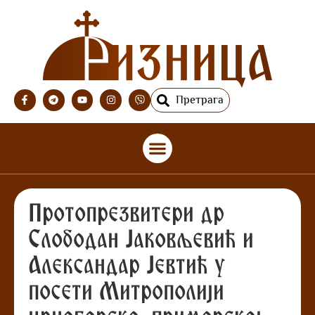
Претрага
Протопрезвитери др
Слободан Јаковљевић и
Александар Јевтић у
посети Митрополији