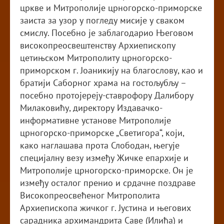
цркве и Митрополије црногорско-приморске
заиста за узор у погледу мисије у сваком
смислу. Посебно је заблагодарио Његовом
високопреосвештенству Архиепископу
цетињском Митрополиту црногорско-
приморском г. Јоаникију на благослову, као и
братији Саборног храма на гостољубљу –
посебно протојереју-ставрофору Далибору
Милаковићу, директору Издавачко-
информативне установе Митрополије
црногорско-приморске „Светигора“, који,
како наглашава прота Слободан, његује
специјалну везу између Жичке епархије и
Митрополије црногорско-приморске. Он је
између осталог пренио и срдачне поздраве
Високопреосвећеног Митрополита
Архиепископа жичког г. Јустина и његових
сарадника архимандрита Саве (Илића) и