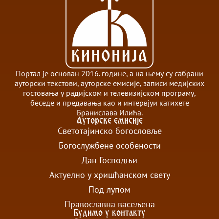
Портал је основан 2016. године, а на њему су сабрани
ауторски текстови, ауторске емисије, записи медијских
гостовања у радијском и телевизијском програму,
беседе и предавања као и интервјуи катихете
Бранислава Илића.
Ауторске емисије
Светотајинско богословље
Богослужбене особености
Дан Господњи
Актуелно у хришћанском свету
Под лупом
Православна васељена
Будимо у контакту