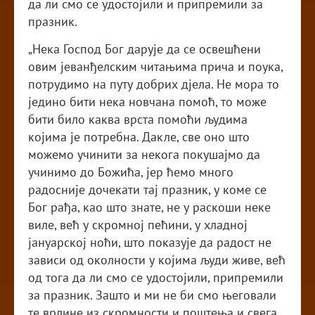
да ли смо се удостојили и припремили за
празник.
„Нека Господ Бог дарује да се освешћени
овим јеванђелским читањима прича и поука,
потрудимо на путу добрих дјела. Не мора то
једино бити нека новчана помоћ, то може
бити било каква врста помоћи људима
којима је потребна. Дакле, све оно што
можемо учинити за некога покушајмо да
учинимо до Божића, јер ћемо много
радосније дочекати тај празник, у коме се
Бог рађа, као што знате, не у раскоши неке
виле, већ у скромној пећини, у хладној
јануарској ноћи, што показује да радост не
зависи од околности у којима људи живе, већ
од тога да ли смо се удостојили, припремили
за празник. Зашто и ми не би смо његовали
те врлине из скромности и поштења и свега