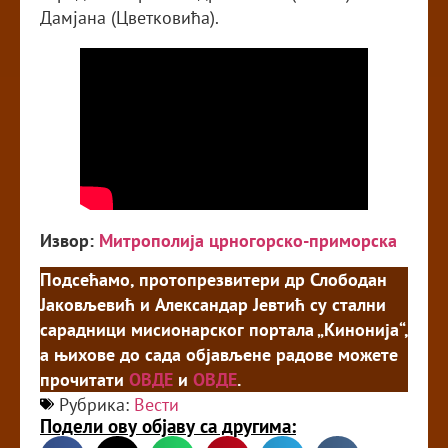
Дамјана (Цветковића).
Извор:
Митрополија црногорско-приморска
Подсећамо, протопрезвитери др Слободан
Јаковљевић и Александар Јевтић су стални
сарадници мисионарског портала „Кинонија“,
а њихове до сада објављене радове можете
прочитати
ОВДЕ
и
ОВДЕ
.
Рубрика:
Вести
Подели ову објаву са другима: