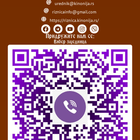
urednik@kinonija.rs
riznicainfo@gmail.com
https://riznica.kinonija.rs/
Придружите нам се:
Вибер заједница