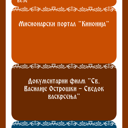
ВЕЗЕ
Мисионарски портал "Кинонија"
Документарни филм "Св.
Василије Острошки - Сведок
васкрсења"