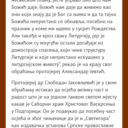
Божић даје. Божић нам даје да живимо као
они који знају да је Бог са њима и да та тајна
Божића непрестано се обнавља, посебно на
празник у коме ми идемо у сусрет Рождества.
Али такође и кроз сваку Литургију, јер је
Божићом су моугући остали догађаји из
домостроја спасења, који чине структуру
Литургије и које непрестано искушамо у
литургијском животу“, рекао је на крају свог
обраћања протојереј Александар Јевтић.
Протојереј др Слободан Јаковљевић је у свом
обраћању истакао да осјећа велику част и
радост што је на једном таквом светом мјесту
какав је Саборни храм Христовог Васкрсења
у Подгорици. Он је подвукао да посебну част
осјећа и због чињенице да је и „Светигора“
као издавачка установа Српске православне