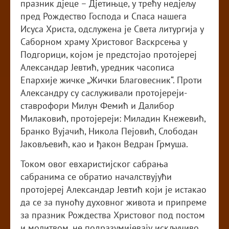
празник дјеце – Дјетињце, у трећу недјељу
пред Рождество Господа и Спаса нашега
Исуса Христа, одслужена је Света литургија у
Саборном храму Христовог Васкрсења у
Подгорици, којом је предстојао протојереј
Александар Јевтић, уредник часописа
Епархије жичке „Жички Благовесник“. Проти
Александру су саслуживали протојереји-
ставрофори Милун Фемић и Далибор
Милаковић, протојереји: Миладин Кнежевић,
Бранко Вујачић, Никола Пејовић, Слободан
Јаковљевић, као и ђакон Ведран Грмуша.
Током овог евхаристијског сабрања
сабранима се обратио началствујући
протојереј Александар Јевтић који је истакао
да се за пуноћу духовног живота и припреме
за празник Рождества Христовог под постом
и молитвом, не подразумијевају искључиво