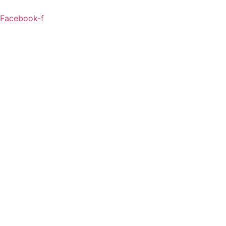
Скочите
на
Facebook-f
садржај