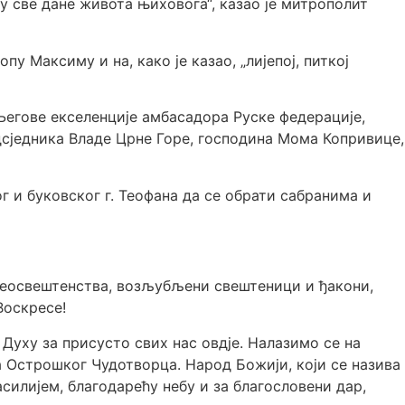
 у све дане живота њиховога“, казао је митрополит
у Максиму и на, како је казао, „лијепој, питкој
Његове екселенције амбасадора Руске федерације,
сједника Владе Црне Горе, господина Мома Копривице,
 и буковског г. Теофана да се обрати сабранима и
еосвештенства, возљубљени свештеници и ђакони,
Воскресе!
уху за присусто свих нас овдје. Налазимо се на
 Острошког Чудотворца. Народ Божији, који се назива
силијем, благодарећу небу и за благословени дар,