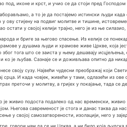
ивао под, иконе и крст, и учио се да стоји пред Господ
 заборављамо, а то је да постајемо истински људи када
о у ову стијену на подвиг молитве и тишине, истовремен
 остати у својој келији трајно, него је из ње силазио,
арода и бриге за његово спасење. Из келије се понека
 храмове у душама људи и храмове живе Цркве, која јес
амо због тога што се заиста у њему дешавају исцјељења
в и ко је љубав. Сазнаје се и доживљава опитно да ник
инесе своју сузу. Највећи чудесни преображај који Све
ј срца. И када човјек, живећи у тами, одлазећи из ове
страх преточи у молитву, а гријех у покајање, тада се
ако је живио подоста подалеко од нас временски, живи
ом. Његова савременост је стога и данас таква да нас
сење у својој самозатворености, изолацији, него у зајед
тре, говори нам да се ни Црква, а ни било која људска 