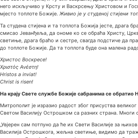
него искључиво у Крсту и Васкрсењу Христовом и Госпо
мјесто топлоте Божије.
Живио је у студеној стијени то
Та студена стијена и та топлота Божија јесте, драга бр
смисао Јеванђеља, да ономе ко се обраћа Христу, Цркви
светиње, драга браћо и сестре, свагда подстиче да пр
до топлоте Божије. Да та топлота буде она малена рад
Христос Воскресе!
Χριστός Ανέστη!
Hristos a inviat!
Christ is risen!
На крају Свете службе Божије сабранима се обратио
Митрополит је изразио радост због присуства великог 
Светом Василију Острошком са разних страна. Многи о
„Увјерен сам потпуно да ће их Свети Василије за њихо
Василија Острошкога, жељна светиње, видимо да тражи