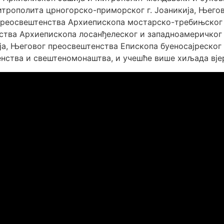
трополита црногорско-приморског г. Јоаникија, Њего
преосвештенства Архиепископа мостарско-требињског 
ства Архиепископа лосанђелеског и западноамеричког
а, Његовог преосвештенства Епископа буеносајреског 
енства и свештеномонаштва, и учешће више хиљада вје