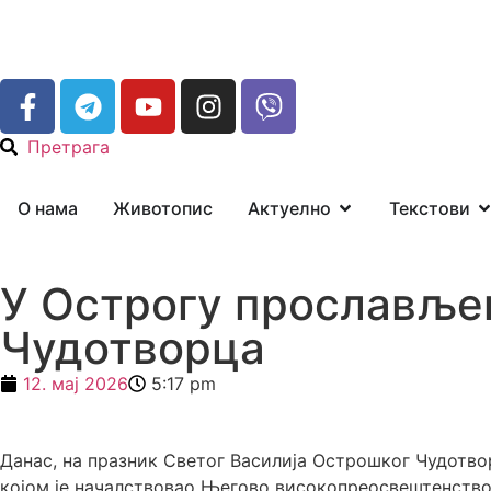
Претрага
О нама
Животопис
Актуелно
Текстови
У Острогу прослављен
Чудотворца
12. мај 2026
5:17 pm
Данас, на празник Светог Василија Острошког Чудотвор
којом је началствовао Његово високопреосвештенство