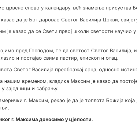
мо црвено слово у календару, већ знамење присуства Б
казао да је Бог даровао Светог Василија Цркви, свијету
 је казао да се Свети првој школи светости научио у с
ојимо пред Господом, те да светост Светог Василија, и
лазио и постајао свима пастир, епископ и отац.
 кивота Светог Василија преображај срца, односно исти
а нашим временом, владика Максим је казао да постоје
 у заједници и сабрању.
мерички г. Максим, рекао је да је топлота Божија која 
ињи.
ког г. Максима доносимо у цјелости.