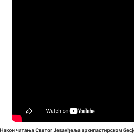
Након читања Светог Јеванђеља архипастирском бесј