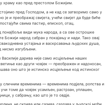
ом у храму као пред престолом Божијим.
 стојимо пред Господом, а не кад се затворимо само у
о је и преображај свијета, учећи свијет да буде биће
 постајући свима пастир, епископ, отац.
д понајбоље види мука народа, а са ове острошке
те Божији народ сабран у покајању и нади. Тако овај
, свакодневна устајања и васкрсавања људских душа,
ад нисмо изгубљени.
ти Василије дарива није само исцјељење наших
 светиње као други човјек — преображен и надоносан,
 дешава оно што је истинско исцјељење код истинског
о у сличним временима — временима подјела, ропства и
 учи томе да човјек усамљен, растрзан, уплашен,
ници, у сабрању, као што је то овдје.
врлина, не скрива или сазива, саздава у људској моћи,