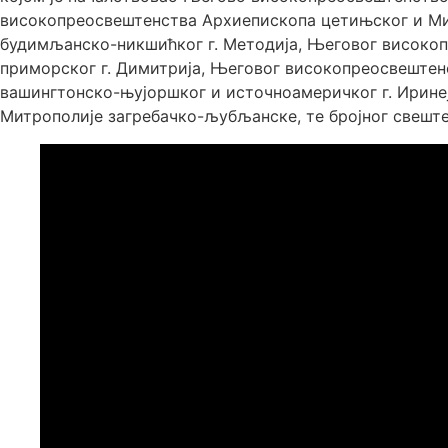
високопреосвештенства Архиепископа цетињског и Ми
будимљанско-никшићког г. Методија, Његовог високо
приморског г. Димитрија, Његовог високопреосвештен
вашингтонско-њујоршког и источноамеричког г. Иринеј
Митрополије загребачко-љубљанске, те бројног свешт