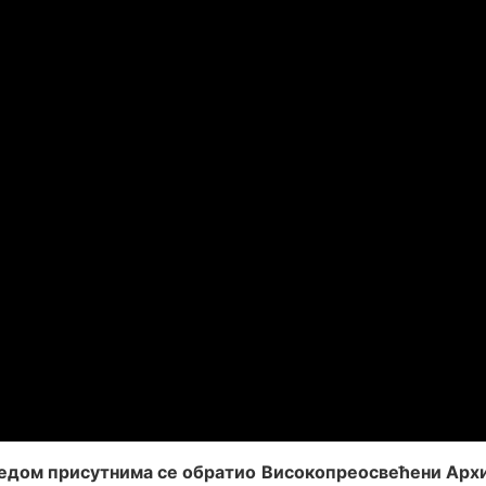
едом присутнима се обратио
Високопреосвећени Архи