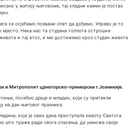
исано у житију његовоме, тај хладни камен је постао
јеч.
чега се осјећамо позвани опет да дођемо. Управо је то
о мјесто. Нека нас та студена топлота острошке
 живота и тај етос, и ми достижемо кроз студен живота
и и Митрополит црногорско-приморски г.Јоаникије.
тињи, посебно дјеце и младих, који су притекли
у на дан његовог празника.
ладина, која је ових дана приступала кивоту Светога
но што траже ради свога спасења, да умноже своје