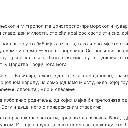
њског и Митрополита црногорско-приморског и чувара 
н славе, дан милости, стојећи крај ове свете стијене, к
, као што су то библијска мјеста, тако и ово мјесто п
воме и према Његовој творевини. Острог и његов свет
дару Цркве, кога се сјећамо неколико пута годишње, не
т, у Царство Тројичнога Бога.
етог Василија, рекао је да га је Господ даровао, онак
о једном народу, не само једноме мјесту, било којој груп
јељење, опроштај, мир и спасење.
од побожних родитеља, од којих мајка би препозната о
 Богу и души него о привременим стварима.
есте прва школа светости, прва школа познања Бога, гд
огом. И то је порука за свакога од нас, свако дијете, б