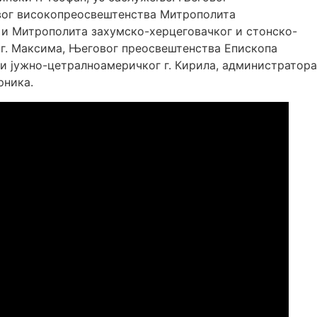
вог високопреосвештенства Митрополита
и Митрополита захумско-херцеговачког и стонско-
 г. Максима, Његовог преосвештенства Епископа
и јужно-цетралноамеричког г. Кирила, администратора
рника.