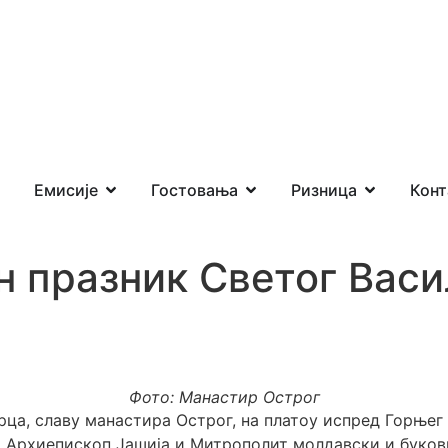
Емисије
Гостовања
Ризница
Конт
 празник Светог Васи
Фото: Манастир Острог
ца, славу манастира Острог, на платоу испред Горњег 
 Архиепископ Јашија и Митрополит молдавски и букови