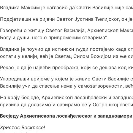
Владика Максим је нагласио да Свети Василије није са
Подсјетивши на ријечи Светог Јустина Ћелијског, он је 
Говорећи о житију Светог Василија, Архиепископ Максим
Богу и души, него о привременим стварима”.
Владика је поучио да истински људи постајемо када ст
остати у келији, већ је Светац Силом Божијом из ње си
Рекао је да је највећи преображај који се дешава код
Упоредивши вријеме у којем је живио Свети Василије с
Василије учи да спасења нема у самозатворености, већ
На крају бесједе, Архиепископ лосанђелески и западноа
призива да долазимо и сабирамо се у Острошкој свет
Бесједу Архиепископа лосанђелеског и западноамерич
Христос Воскресе!