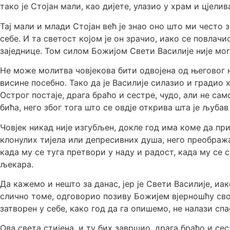
тако је Стојан мали, као дијете, улазио у храм и цјел
Тај мали и млади Стојан већ је знао оно што ми често
себе. И та светост којом је он зрачио, иако се повлачи
заједнице. Том силом Божијом Свети Василије није могао
Не може молитва човјекова бити одвојена од његовог н
висине посебно. Тако да је Василије силазио и градио
Острог постаје, драга браћо и сестре, чудо, али не с
бића, него због тога што се овдје открива шта је љуба
Човјек никад није изгубљен, докле год има коме да пр
клонулих тијела или депресивних душа, него преобража
када му се туга претвори у наду и радост, када му се 
љекара.
Да кажемо и нешто за данас, јер је Свети Василије, и
слично томе, одговорио позиву Божијем вјерношћу свој
затворен у себе, како год да га опишемо, не налази спа
Ова света стијена, и ту бих завршио, драга браћо и сес