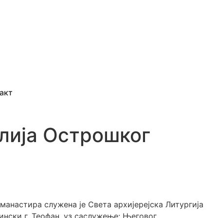
акт
лија Острошког
манастира служена је Света архијерејска Литургија
нски г. Теофан, уз саслужење: Његовог