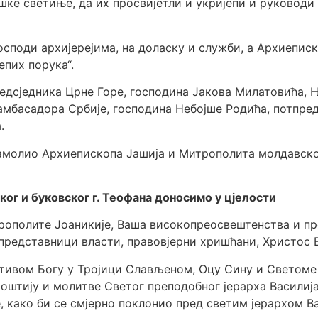
ошке светиње, да их просвијетли и укријепи и руководи
поди архијерејима, на доласку и служби, а Архиепископ
јепих порука“.
редсједника Црне Горе, господина Јакова Милатовића, 
мбасадора Србије, господина Небојше Родића, потпред
.
амолио Архиепископа Јашија и Митрополита молдавског
ог и буковског г. Теофана доносимо у цјелости
ополите Јоаникије, Ваша високопреосвештенства и пр
 представници власти, правовјерни хришћани, Христос 
ивом Богу у Тројици Слављеном, Оцу Сину и Светоме Д
штију и молитве Светог преподобног јерарха Василија
 како би се смјерно поклонио пред светим јерархом Ва