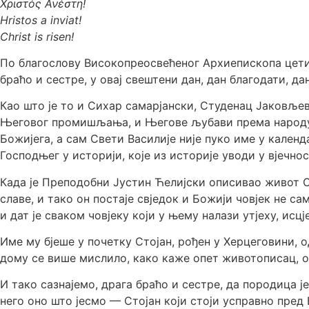
Χριστός Ανέστη!
Hristos a inviat!
Christ is risen!
По благослову Високопреосвећеног Архиепископа цети
браћо и сестре, у овај свештени дан, дан благодати, да
Као што је то и Сихар самарјански, Студенац Јаковљев
Његовог промишљања, и Његове љубави према народу с
Божијега, а сам Свети Василије није пуко име у кален
Господњег у историји, које из историје уводи у вјечнос
Када је Преподобни Јустин Ћелијски описивао живот Св
славе, и тако он постаје свједок и Божији човјек не сам
и дат је сваком човјеку који у њему налази утјеху, исц
Име му бјеше у почетку Стојан, рођен у Херцеговини, 
дому се више мислило, како каже опет животописац, о
И тако сазнајемо, драга браћо и сестре, да породица ј
него оно што јесмо — Стојан који стоји усправно пред Б