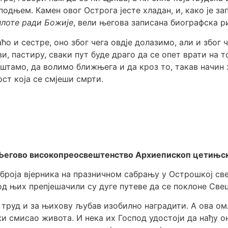
дњем. Камен овог Острога јесте хладан, и, како је зап
плоте ради Божије
, вели његова записана биографска ри
аћо и сестре, оно због чега овдје долазимо, али и због 
, пастиру, сваки пут буде драго да се опет врати на т
аштамо, да волимо ближњега и да кроз то, такав начин
ост која се смјеши смрти.
 Његово високопреосвештенство Архиепископ цетињск
броја вјерника на празничном сабрању у Острошкој све
д њих препјешачили су дуге путеве да се поклоне Свец
в труд и за њихову љубав изобилно наградити. А ова ом
 смисао живота. И нека их Господ удостоји да нађу о