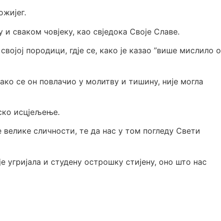
ожијег.
 и сваком човјеку, као свједока Своје Славе.
војој породици, гдје се, како је казао ”више мислило о
ако се он повлачио у молитву и тишину, није могла
нско исцјељење.
 велике сличности, те да нас у том погледу Свети
је угријала и студену острошку стијену, оно што нас