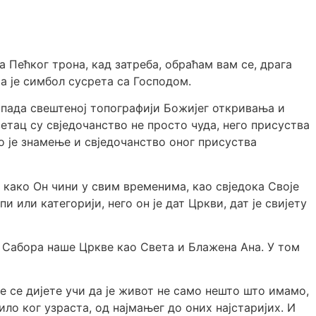
Пећког трона, кад затреба, обраћам вам се, драга
оја је симбол сусрета са Господом.
рипада свештеној топографији Божијег откривања и
ац су свједочанство не просто чуда, него присуства
го је знамење и свједочанство оног присуства
о како Он чини у свим временима, као свједока Своје
и или категорији, него он је дат Цркви, дат је свијету
д Сабора наше Цркве као Света и Блажена Ана. У том
је се дијете учи да је живот не само нешто што имамо,
ило ког узраста, од најмањег до оних најстаријих. И