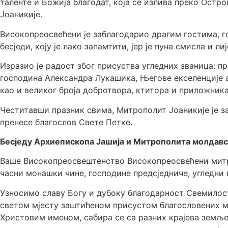
таленте и Божија благодат, која се излива преко Остр
Јоаникије.
Високопреосвећени је заблагодарио драгим гостима, гос
бесједи, коју је лако запамтити, јер је пуна смисла и ли
Изразио је радост због присуства угледних званица: п
господина Александра Лукашика, Његове екселенције а
као и великог броја добротвора, ктитора и приложника
Честитавши празник свима, Митрополит Јоаникије је з
пренесе благослов Свете Петке.
Бесједу Архиепископа Јашија и Митрополита молдавск
Ваше Високопреосвештенство Високопреосвећени митр
часни монашки чине, господине предсједниче, угледни
Узносимо славу Богу и дубоку благодарност Свемилост
светом мјесту заштићеном присустом благословених мо
Христовим именом, сабира се са разних крајева земље,