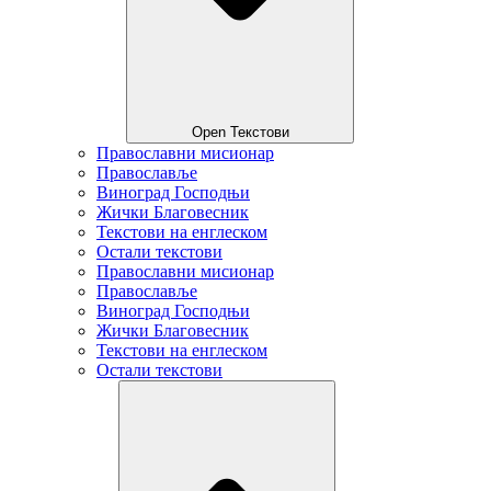
Open Текстови
Православни мисионар
Православље
Виноград Господњи
Жички Благовесник
Текстови на енглеском
Остали текстови
Православни мисионар
Православље
Виноград Господњи
Жички Благовесник
Текстови на енглеском
Остали текстови