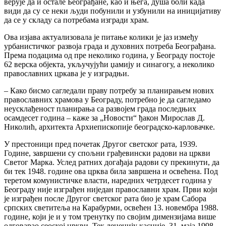
верује да и остале Београђане, као и њега, душа боли када
види да су се неки људи побунили и узбунили на иницијативу
да се у складу са потребама изгради храм.
Ова изјава актуализовала је питање колики је јаз између
урбанистичког развоја града и духовних потреба Београђана.
Према подацима од пре неколико година, у Београду постоје
62 верска објекта, укључујући џамију и синагогу, а неколико
православних цркава је у изградњи.
– Како бисмо сагледали праву потребу за планирањем нових
православних храмова у Београду, потребно је да сагледамо
неусклађеност планирања са развојем града последњих
осамдесет година – каже за „Новости“ ђакон Мирослав Д.
Николић, архитекта Архиепископије београдско-карловачке.
У престоници пред почетак Другог светског рата, 1939.
Године, завршени су спољни грађевински радови на цркви
Светог Марка. Услед ратних догађаја радови су прекинути, да
би тек 1948. године ова црква била завршена и освећена. Под
теретом комунистичке власти, наредних четрдесет година у
Београду није изграђен ниједан православни храм. Први који
је изграђен после Другог светског рата био је храм Сабора
српских светитеља на Карабурми, освећен 13. новембра 1988.
године, који је и у том тренутку по својим димензијама више
одговарао сеоској цркви. Тек деценију касније, 31. маја 1998.