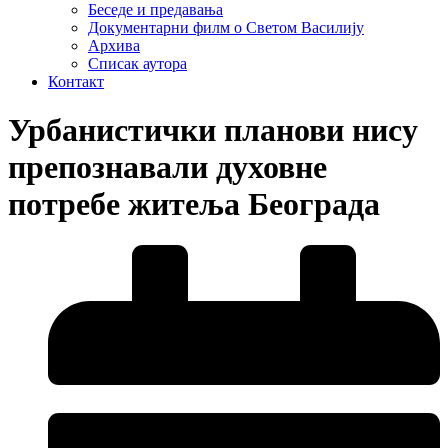
Беседе и предавања
Документарни филм о Светом Василију
Архива
Списак аутора
Контакт
Урбанистички планови нису
препознавали духовне
потребе житеља Београда