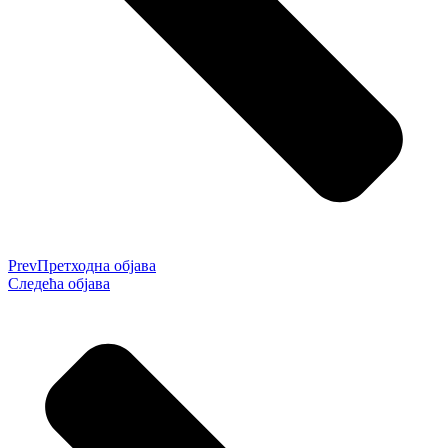
Prev
Претходна објава
Следећа објава