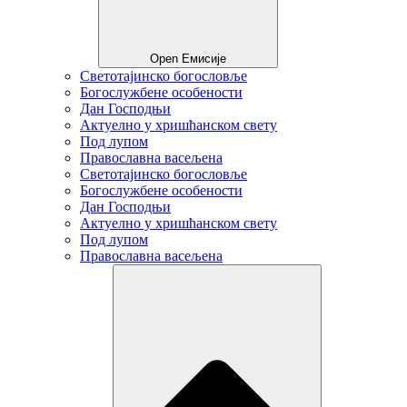
Open Емисије
Светотајинско богословље
Богослужбене особености
Дан Господњи
Актуелно у хришћанском свету
Под лупом
Православна васељена
Светотајинско богословље
Богослужбене особености
Дан Господњи
Актуелно у хришћанском свету
Под лупом
Православна васељена