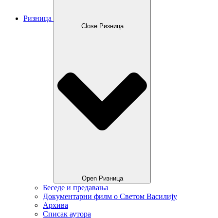
Ризница
Close Ризница
Open Ризница
Беседе и предавања
Документарни филм о Светом Василију
Архива
Списак аутора