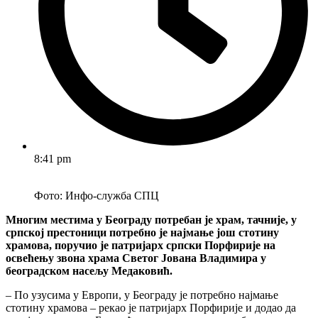
8:41 pm
Фото: Инфо-служба СПЦ
Многим местима у Београду потребан је храм, тачније, у
српској престоници потребно је најмање још стотину
храмова, поручио је патријарх српски Порфирије на
освећењу звона храма Светог Јована Владимира у
београдском насељу Медаковић.
– По узусима у Европи, у Београду је потребно најмање
стотину храмова – рекао је патријарх Порфирије и додао да