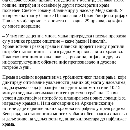
године, изграђен и освећен је други послератни храм
посвећен Светом Јовану Владимиру у насељу Медаковић. У
то време на трону Српске Православне Цркве био је патријарх
Павле, у чије време је започета изградња 29 цркава, од којих
су многе довршене.
– У тих пет деценија многа мања приградска насеља прерасла
су у велике градске општине – каже ђакон Николић.
Урбанистички развој града и плански пројекти нису пратили
потребе становништва за изградњом православних храмова.
Планско позиционирање школа, трговина, пијаца и других
инфраструктурних објеката није препознавало и духовне
потребе људи.
Према важећим нормативима урбанистичког планирања, који
диктирају оптималне удаљености јавних објеката у насељима,
подразумева се да је радијус од једног километра или 10-15
минута ходања оптималан опсег приступа грађана. Такви
услови диктирају и потребу за планирањем нових локација за
изградњу храмова. Наш саговорник из Архиепископије
истиче да је највише нових храмова изграђено у предграђима
Београда, па становници многих урбаних београдских насеља
и даље живе на удаљености од више километара до најближег
храма.