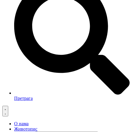
Претрага
О нама
Животопис