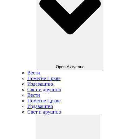
Open Актуелно
Вести
Помесне Цркве
Издаваштво
Свет и друштво
Вести
Помесне Цркве
Издаваштво
Свет и друштво