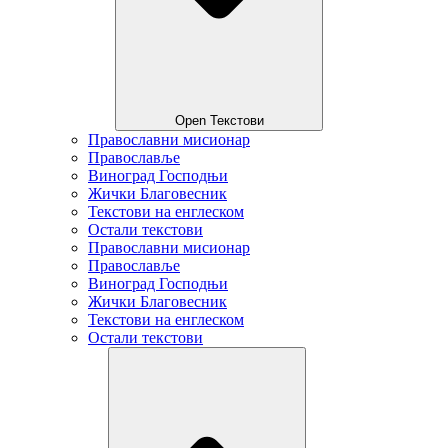
Open Текстови
Православни мисионар
Православље
Виноград Господњи
Жички Благовесник
Текстови на енглеском
Остали текстови
Православни мисионар
Православље
Виноград Господњи
Жички Благовесник
Текстови на енглеском
Остали текстови