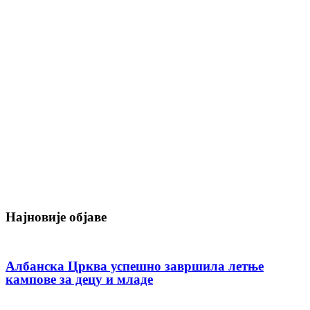
Најновије објаве
Албанска Црква успешно завршила летње
кампове за децу и младе