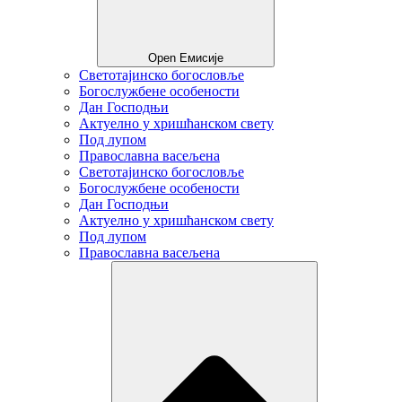
Open Емисије
Светотајинско богословље
Богослужбене особености
Дан Господњи
Актуелно у хришћанском свету
Под лупом
Православна васељена
Светотајинско богословље
Богослужбене особености
Дан Господњи
Актуелно у хришћанском свету
Под лупом
Православна васељена