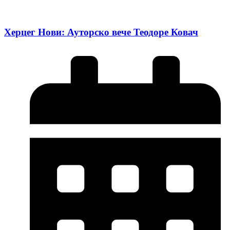
Херцег Нови: Ауторско вече Теодоре Ковач