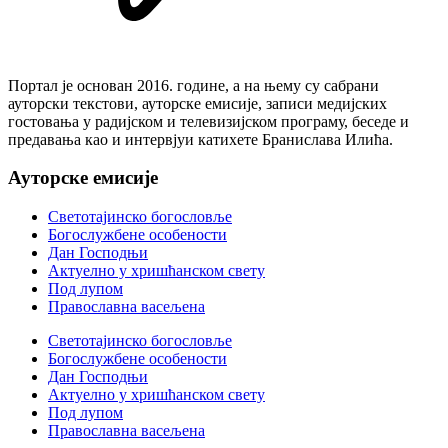
Портал је основан 2016. године, а на њему су сабрани
ауторски текстови, ауторске емисије, записи медијских
гостовања у радијском и телевизијском програму, беседе и
предавања као и интервјуи катихете Бранислава Илића.
Ауторске емисије
Светотајинско богословље
Богослужбене особености
Дан Господњи
Актуелно у хришћанском свету
Под лупом
Православна васељена
Светотајинско богословље
Богослужбене особености
Дан Господњи
Актуелно у хришћанском свету
Под лупом
Православна васељена