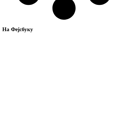
На Фејсбуку