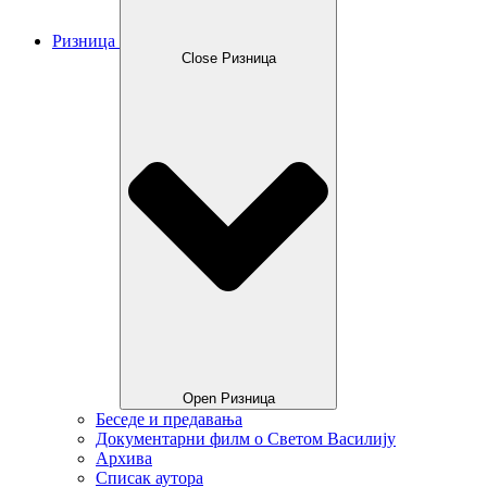
Ризница
Close Ризница
Open Ризница
Беседе и предавања
Документарни филм о Светом Василију
Архива
Списак аутора