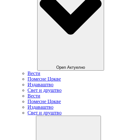
Open Актуелно
Вести
Помесне Цркве
Издаваштво
Свет и друштво
Вести
Помесне Цркве
Издаваштво
Свет и друштво