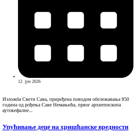
12. јун 2026
Изложба Свети Сава, приређена поводом обележавања 850
година од рођења Саве Немањића, првог архиепископа
аутокефалне...
Упућивање деце на хришћанске вредности