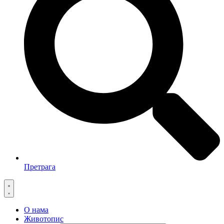
Претрага
О нама
Животопис