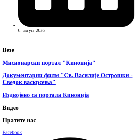
6. август 2026
Везе
Мисионарски портал "Кинонија"
Документарни филм "Св. Василије Острошки -
Сведок васкрсења"
Издвојено са портала Кинонија
Видео
Пратите нас
Facebook