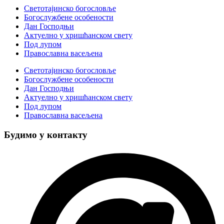
Светотајинско богословље
Богослужбене особености
Дан Господњи
Актуелно у хришћанском свету
Под лупом
Православна васељена
Светотајинско богословље
Богослужбене особености
Дан Господњи
Актуелно у хришћанском свету
Под лупом
Православна васељена
Будимо у контакту