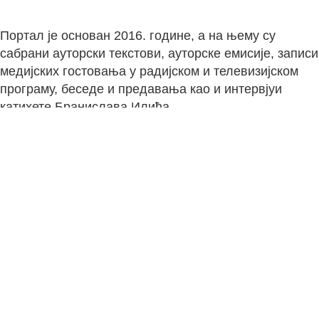
Портал је основан 2016. године, а на њему су
сабрани ауторски текстови, ауторске емисије, записи
медијских гостовања у радијском и телевизијском
програму, беседе и предавања као и интервјуи
катихете Бранислава Илића.
Ауторске емисије
Светотајинско богословље
Богослужбене особености
Дан Господњи
Актуелно у хришћанском свету
Под лупом