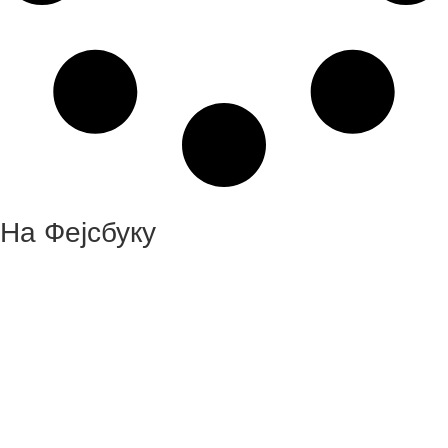
На Фејсбуку