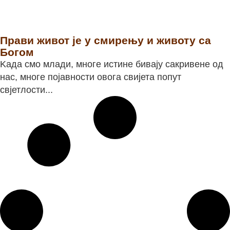
Прави живот је у смирењу и животу са
Богом
Kада смо млади, многе истине бивају сакривене од
нас, многе појавности овога свијета попут
свјетлости...