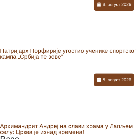
8. август 2026
Патријарх Порфирије угостио ученике спортског
кампа „Србија те зове”
8. август 2026
Архимандрит Андреј на слави храма у Лапљем
селу: Црква је изнад времена!