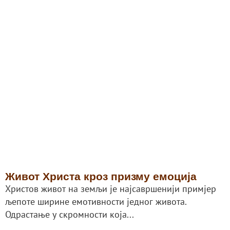
Живот Христа кроз призму емоција
Христов живот на земљи је најсавршенији примјер
љепоте ширине емотивности једног живота.
Одрастање у скромности која...