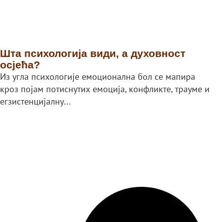
Шта психологија види, а духовност
осјећа?
Из угла психологије емоционална бол се мапира
кроз појам потиснутих емоција, конфликте, трауме и
егзистенцијалну...