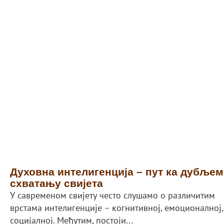
Духовна интелигенција – пут ка дубљем
схватању свијета
У савременом свијету често слушамо о различитим
врстама интелигенције – когнитивној, емоционалној,
социјалној. Међутим, постоји...