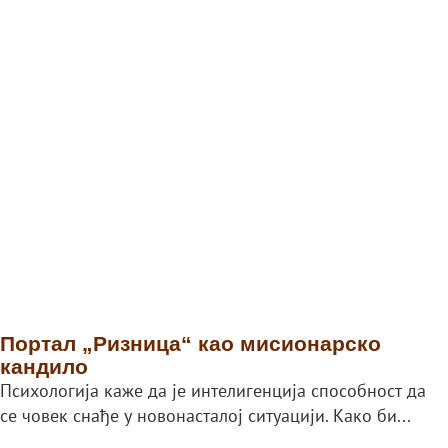
Портал „Ризница“ као мисионарско
кандило
Психологија каже да је интелигенција способност да
се човек снађе у новонасталој ситуацији. Како би...