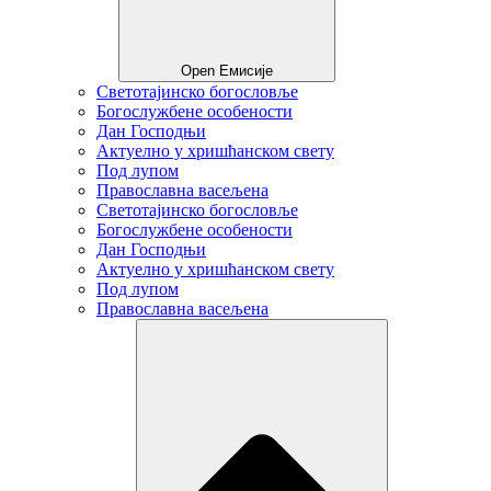
Open Емисије
Светотајинско богословље
Богослужбене особености
Дан Господњи
Актуелно у хришћанском свету
Под лупом
Православна васељена
Светотајинско богословље
Богослужбене особености
Дан Господњи
Актуелно у хришћанском свету
Под лупом
Православна васељена