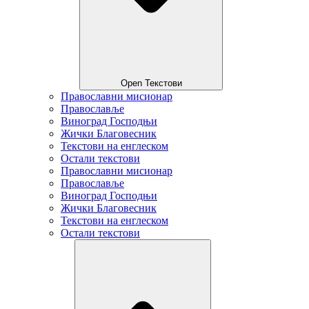
Open Текстови
Православни мисионар
Православље
Виноград Господњи
Жички Благовесник
Текстови на енглеском
Остали текстови
Православни мисионар
Православље
Виноград Господњи
Жички Благовесник
Текстови на енглеском
Остали текстови