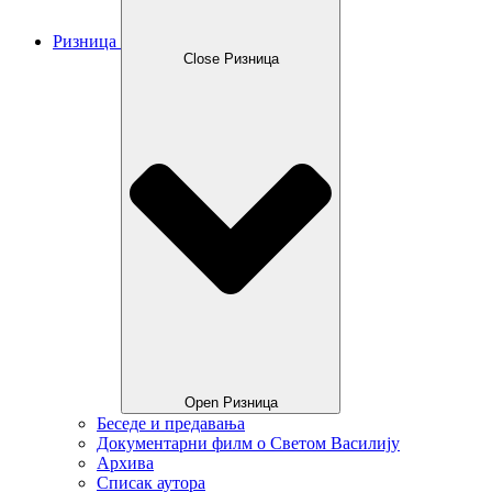
Ризница
Close Ризница
Open Ризница
Беседе и предавања
Документарни филм о Светом Василију
Архива
Списак аутора