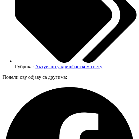
Рубрика:
Актуелно у хришћанском свету
Подели ову објаву са другима: