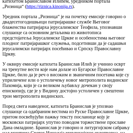
катихетом Браниславом Илићем, уредником портала
„Ризница“ (
https://riznica.kinonija.rs
).
Уредник портала „Ризница“ је на почетку емисије говорио о
двадесетогодишњици патријарашке службе Његовог
блаженства патријарха јерусалимског Теофила, упознавши
слушаоце са основним детаљима из животописа
предстојатеља Јерусалимске Цркве и особеностима његовог
плодног патријарашког служења, подсетивши да је садашњи
јерусалимски патријарх посећивао и Српску Православну
Цркву.
У оквиру емисије катихета Бранислав Илић је учинио осврт
на тренутне вести које нам долазе из Бугарске Православне
Цркве, било да је реч о високим и званичним посетама које су
уприличене или о устоличењу новог митрополита видинског
Пахомија, који је са великом љубављу дочекан у своју
епископију, где је у Видину достојно устоличен у свештени
трон митрополита видинских.
Поред свега наведеног, катихета Бранислав је упознао
слушаоце са одабраним вестима из Руске Православне Цркве,
притом посвећујући пажњу тексту посланице коју је
московски патријарх упутио поводом торжествене прославе
Дана омладине. Бранислав је говорио и литургијском сабрању
над моштима Светог Николаја мирликијског чудотворца, на