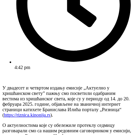
4:42 pm
У двадесет и четвртом издању емисије „Актуелно у
хришћанском светуˮ пажњу смо посветили одабраним
вестима из хришћанског света, које су у периоду од 14. до 20.
фебруара 2025. године, објављене на званичној интернет
страници катихете Бранислава Илића порталу „Ризница“
(
https://riznica.kinonija.rs
).
О актуелностима које су обележиле протеклу седмицу
разговарали смо са нашим редовним саговорником у емисији,