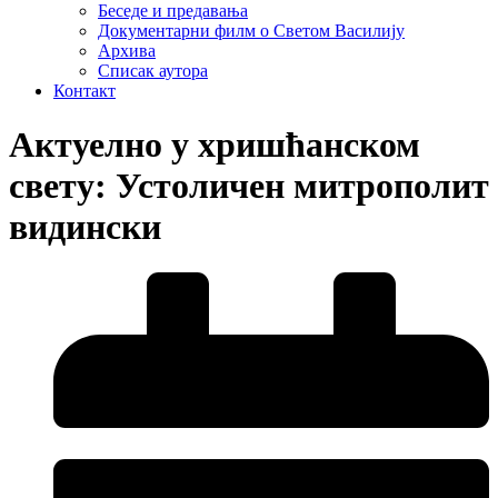
Беседе и предавања
Документарни филм о Светом Василију
Архива
Списак аутора
Контакт
Актуелно у хришћанском
свету: Устоличен митрополит
видински