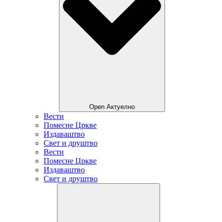
Open Актуелно
Вести
Помесне Цркве
Издаваштво
Свет и друштво
Вести
Помесне Цркве
Издаваштво
Свет и друштво