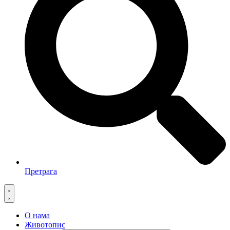
Претрага
О нама
Животопис