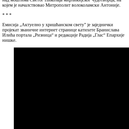
којем је началствовао Митрополит волоколамски Антоније.
* * *
Емисија „Актуелно у хришћанском светуˮ је заједнички
пројекат званичне интернет странице катихете Бранислава
Илића портала „Ризница“ и редакције Радија „Глас“ Епархије
нишке.