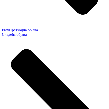
Prev
Претходна објава
Следећа објава