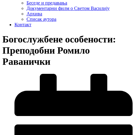
Беседе и предавања
Документарни филм о Светом Василију
Архива
Списак аутора
Контакт
Богослужбене особености:
Преподобни Ромило
Раванички