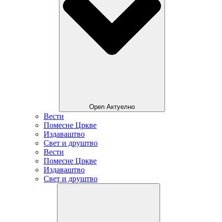
Open Актуелно
Вести
Помесне Цркве
Издаваштво
Свет и друштво
Вести
Помесне Цркве
Издаваштво
Свет и друштво