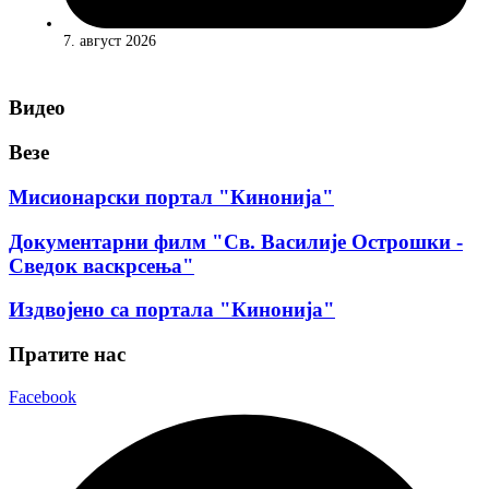
7. август 2026
Видео
Везе
Мисионарски портал "Кинонија"
Документарни филм "Св. Василије Острошки -
Сведок васкрсења"
Издвојено са портала "Кинонија"
Пратите нас
Facebook