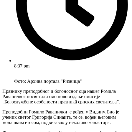
8:37 pm
Фото: Архива портала "Ризница"
Празнику преподобног и богоносног оца нашег Ромила
Раваничког посветили смо ново издање емисије
„Богослужбене особености празникâ српских светитељаˮ.
Преподобни Ромило Раванички је рођен у Видину. Био је
ученик светог Григорија Синаита, те се, вођен његовим
монашким етосом, подвизавао у неколико манастира.