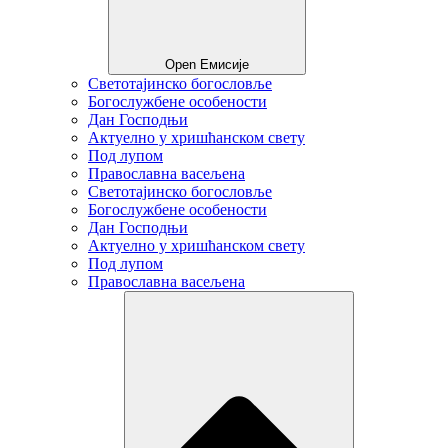
Open Емисије
Светотајинско богословље
Богослужбене особености
Дан Господњи
Актуелно у хришћанском свету
Под лупом
Православна васељена
Светотајинско богословље
Богослужбене особености
Дан Господњи
Актуелно у хришћанском свету
Под лупом
Православна васељена