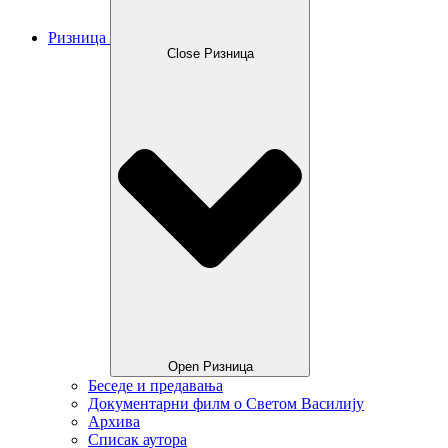
Ризница
Close Ризница
Open Ризница
Беседе и предавања
Документарни филм о Светом Василију
Архива
Списак аутора