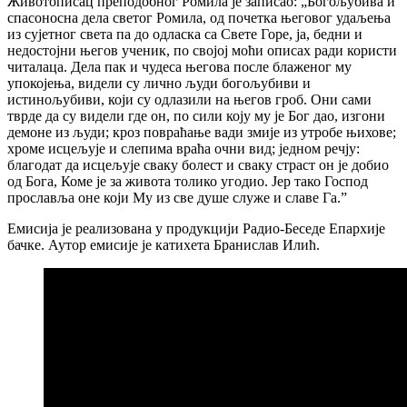
Животописац преподобног Ромила је записао: „Богољубива и
спасоносна дела светог Ромила, од почетка његовог удаљења
из сујетног света па до одласка са Свете Горе, ја, бедни и
недостојни његов ученик, по својој моћи описах ради користи
читалаца. Дела пак и чудеса његова после блаженог му
упокојења, видели су лично људи богољубиви и
истинољубиви, који су одлазили на његов гроб. Они сами
тврде да су видели где он, по сили коју му је Бог дао, изгони
демоне из људи; кроз повраћање вади змије из утробе њихове;
хроме исцељује и слепима враћа очни вид; једном речју:
благодат да исцељује сваку болест и сваку страст он је добио
од Бога, Коме је за живота толико угодио. Јер тако Господ
прославља оне који Му из све душе служе и славе Га.ˮ
Емисија је реализована у продукцији Радио-Беседе Епархије
бачке. Аутор емисије је катихета Бранислав Илић.