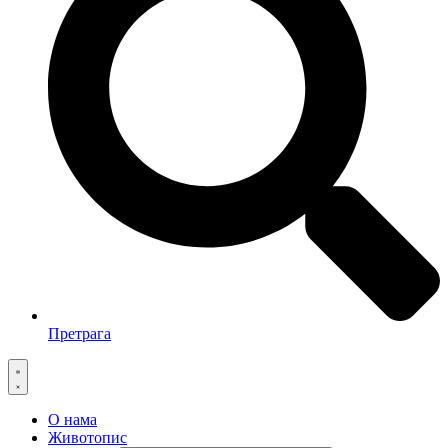
Претрага
О нама
Животопис