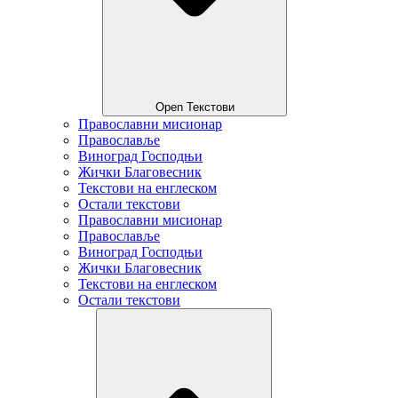
Open Текстови
Православни мисионар
Православље
Виноград Господњи
Жички Благовесник
Текстови на енглеском
Остали текстови
Православни мисионар
Православље
Виноград Господњи
Жички Благовесник
Текстови на енглеском
Остали текстови