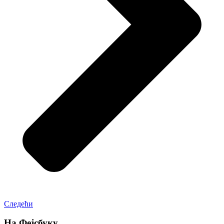
Следећи
На Фејсбуку