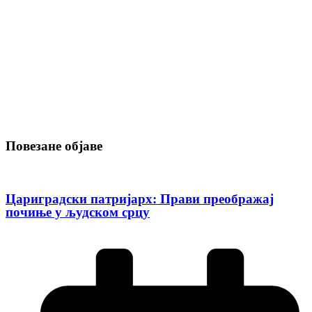
Повезане објаве
Цариградски патријарх: Прави преображај
почиње у људском срцу