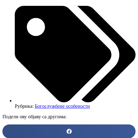
Рубрика:
Богослужбене особености
Подели ову објаву са другима: