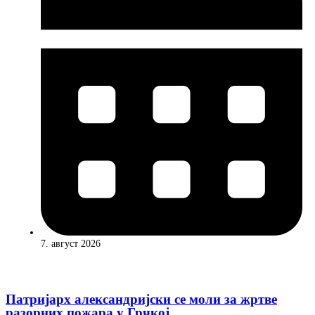
7. август 2026
Патријарх александријски се моли за жртве
разорних пожара у Грчкој