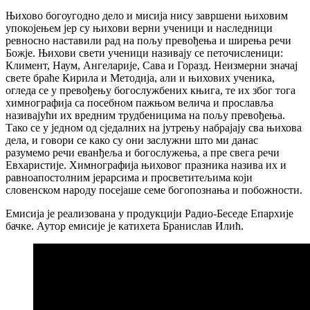
Њихово богоугодно дело и мисија нису завршени њиховим
упокојењем јер су њихови верни ученици и наследници
ревносно наставили рад на пољу превођења и ширења речи
Божје. Њихови свети ученици називају се петочисленици:
Климент, Наум, Ангеларије, Сава и Горазд. Неизмерни значај
свете браће Кирила и Методија, али и њихових ученика,
огледа се у превођењу богослужбених књига, те их због тога
химнографија са посебном пажњом велича и прославља
називајући их вредним трудбеницима на пољу превођења.
Тако се у једном од сједалних на јутрењу набрајају сва њихова
дела, и говори се како су они заслужни што ми данас
разумемо речи еванђеља и богослужења, а пре свега речи
Евхаристије. Химнографија њиховог празника назива их и
равноапостолним јерарсима и просветитељима који
словенском народу посејаше семе богопознања и побожности.
Емисија је реализована у продукцији Радио-Беседе Епархије
бачке. Аутор емисије је катихета Бранислав Илић.