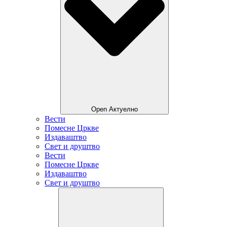
Open Актуелно
Вести
Помесне Цркве
Издаваштво
Свет и друштво
Вести
Помесне Цркве
Издаваштво
Свет и друштво