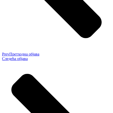
Prev
Претходна објава
Следећа објава