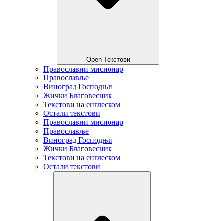
Open Текстови
Православни мисионар
Православље
Виноград Господњи
Жички Благовесник
Текстови на енглеском
Остали текстови
Православни мисионар
Православље
Виноград Господњи
Жички Благовесник
Текстови на енглеском
Остали текстови