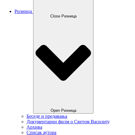
Ризница
Close Ризница
Open Ризница
Беседе и предавања
Документарни филм о Светом Василију
Архива
Списак аутора