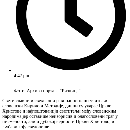
4:47 pm
Фото: Архива портала "Ризница"
Свети славни и свехвални равноапостолни учитељи
словенски Кирило и Методије, дивни су укарас Цркве
Христове и најпоштованији светитељи међу словенским
народима јер оставише неизбрисив и благословени траг у
писмености, али и дубокој верности Цркви Христовој и
љубави коју сведочише.