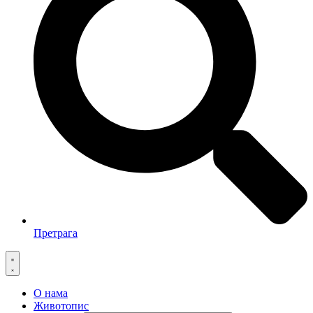
Претрага
О нама
Животопис