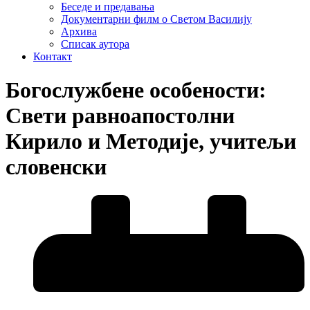
Беседе и предавања
Документарни филм о Светом Василију
Архива
Списак аутора
Контакт
Богослужбене особености:
Свети равноапостолни
Кирило и Методије, учитељи
словенски