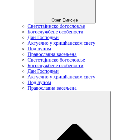
Open Емисије
Светотајинско богословље
Богослужбене особености
Дан Господњи
Актуелно у хришћанском свету
Под лупом
Православна васељена
Светотајинско богословље
Богослужбене особености
Дан Господњи
Актуелно у хришћанском свету
Под лупом
Православна васељена