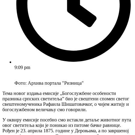
9:09 pm
Фото: Архива портала "Ризница"
Тема новог издања емисије „Богослужбене особености
празника српских светитељаˮ био је свештени спомен светог
свештеномученика Рафаила Шишатовачког, о чијем житију и
богослужбеном величању смо говорили.
У оквиру емисије посебно смо истакли детаље животног пута
овог светитеља који је поникао из питоме бачке равнице.
Рођен је 23. априла 1875. године у Дероњама, а по завршеној