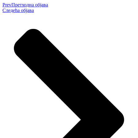
Prev
Претходна објава
Следећа објава