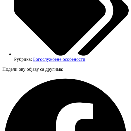
Рубрика:
Богослужбене особености
Подели ову објаву са другима: