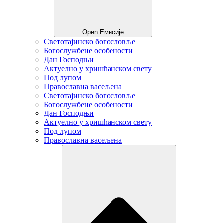
Open Емисије
Светотајинско богословље
Богослужбене особености
Дан Господњи
Актуелно у хришћанском свету
Под лупом
Православна васељена
Светотајинско богословље
Богослужбене особености
Дан Господњи
Актуелно у хришћанском свету
Под лупом
Православна васељена