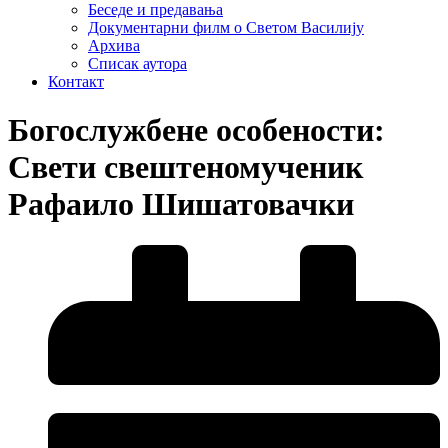
Беседе и предавања
Документарни филм о Светом Василију
Архива
Списак аутора
Контакт
Богослужбене особености:
Свети свештеномученик
Рафаило Шишатовачки