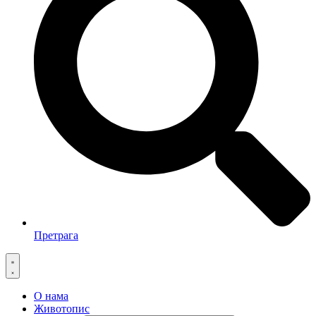
Претрага
О нама
Животопис