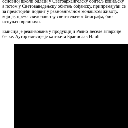
основној школи одлази у Светоархангелску обитељ ковиљску,
а потом у Световаведењску обитељ бођанску, припремајући се
за предстојећи подвиг у равноангелном монашком животу,
који је, према сведочанству светитељевог биографа, био
испуњен врлинама.
Емисија је реализована у продукцији Радио-Беседе Епархије
бачке. Аутор емисије је катихета Бранислав Илић.