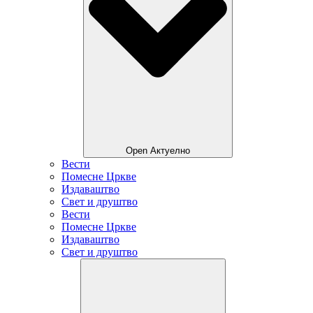
Open Актуелно
Вести
Помесне Цркве
Издаваштво
Свет и друштво
Вести
Помесне Цркве
Издаваштво
Свет и друштво