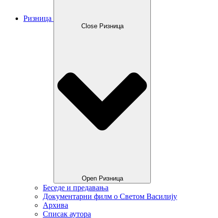
Ризница
Close Ризница
Open Ризница
Беседе и предавања
Документарни филм о Светом Василију
Архива
Списак аутора