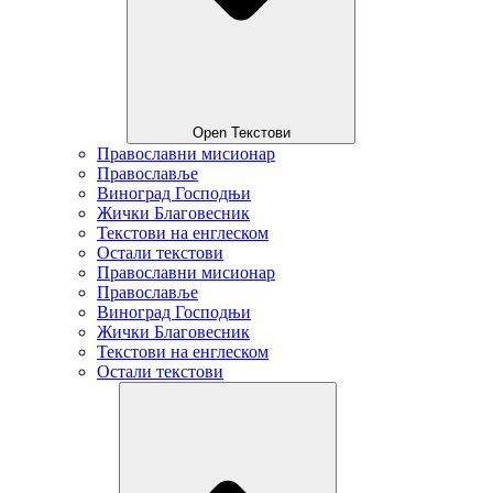
Open Текстови
Православни мисионар
Православље
Виноград Господњи
Жички Благовесник
Текстови на енглеском
Остали текстови
Православни мисионар
Православље
Виноград Господњи
Жички Благовесник
Текстови на енглеском
Остали текстови