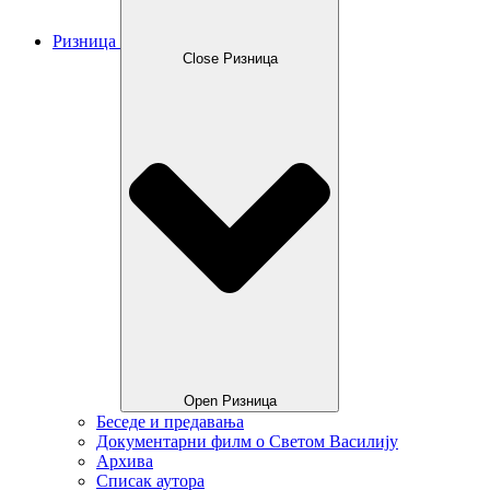
Ризница
Close Ризница
Open Ризница
Беседе и предавања
Документарни филм о Светом Василију
Архива
Списак аутора