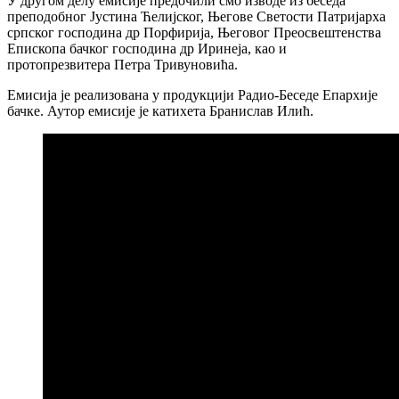
У другом делу емисије предочили смо изводе из беседа
преподобног Јустина Ћелијског, Његове Светости Патријарха
српског господина др Порфирија, Његовог Преосвештенства
Епископа бачког господина др Иринеја, као и
протопрезвитера Петра Тривуновића.
Емисија је реализована у продукцији Радио-Беседе Епархије
бачке. Аутор емисије је катихета Бранислав Илић.