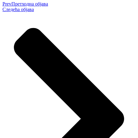
Prev
Претходна објава
Следећа објава