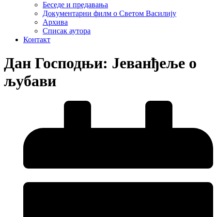
Беседе и предавања
Документарни филм о Светом Василију
Архива
Списак аутора
Контакт
Дан Господњи: Јеванђеље о
љубави