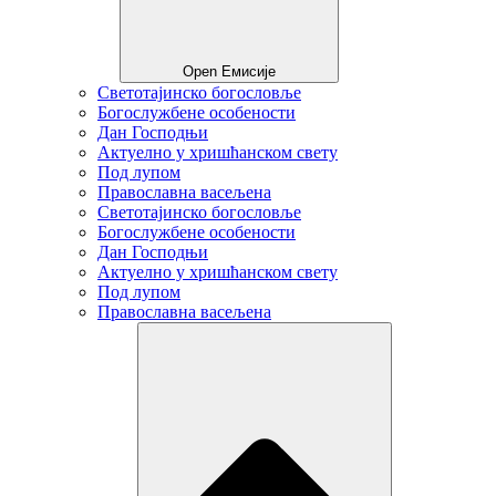
Open Емисије
Светотајинско богословље
Богослужбене особености
Дан Господњи
Актуелно у хришћанском свету
Под лупом
Православна васељена
Светотајинско богословље
Богослужбене особености
Дан Господњи
Актуелно у хришћанском свету
Под лупом
Православна васељена