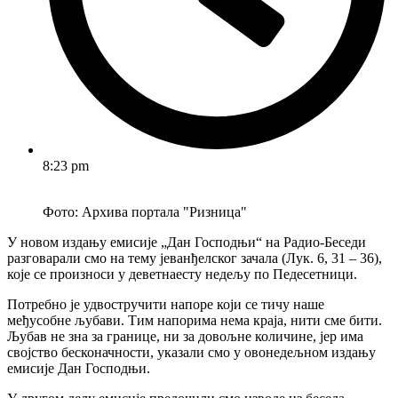
8:23 pm
Фото: Архива портала "Ризница"
У новом издању емисије „Дан Господњи“ на Радио-Беседи
разговарали смо на тему јеванђелског зачала (Лук. 6, 31 – 36),
које се произноси у деветнаесту недељу по Педесетници.
Потребно је удвостручити напоре који се тичу наше
међусобне љубави. Тим напорима нема краја, нити сме бити.
Љубав не зна за границе, ни за довољне количине, јер има
својство бесконачности, указали смо у овонедељном издању
емисије Дан Господњи.