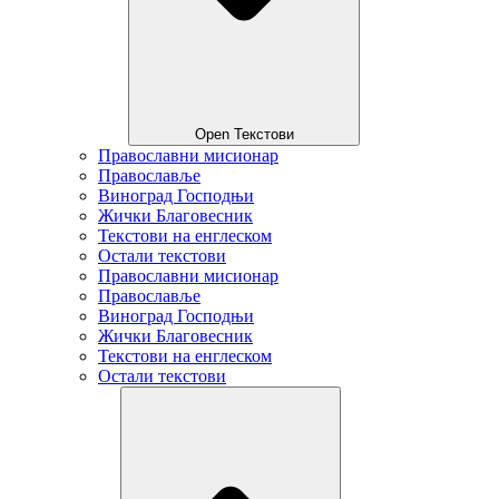
Open Текстови
Православни мисионар
Православље
Виноград Господњи
Жички Благовесник
Текстови на енглеском
Остали текстови
Православни мисионар
Православље
Виноград Господњи
Жички Благовесник
Текстови на енглеском
Остали текстови