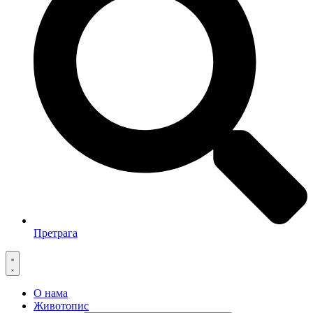
Претрага
О нама
Животопис