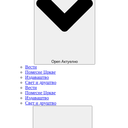
Open Актуелно
Вести
Помесне Цркве
Издаваштво
Свет и друштво
Вести
Помесне Цркве
Издаваштво
Свет и друштво