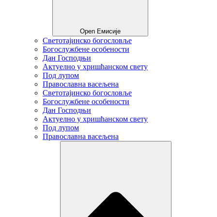
Open Емисије
Светотајинско богословље
Богослужбене особености
Дан Господњи
Актуелно у хришћанском свету
Под лупом
Православна васељена
Светотајинско богословље
Богослужбене особености
Дан Господњи
Актуелно у хришћанском свету
Под лупом
Православна васељена