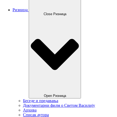
Ризница
Close Ризница
Open Ризница
Беседе и предавања
Документарни филм о Светом Василију
Архива
Списак аутора