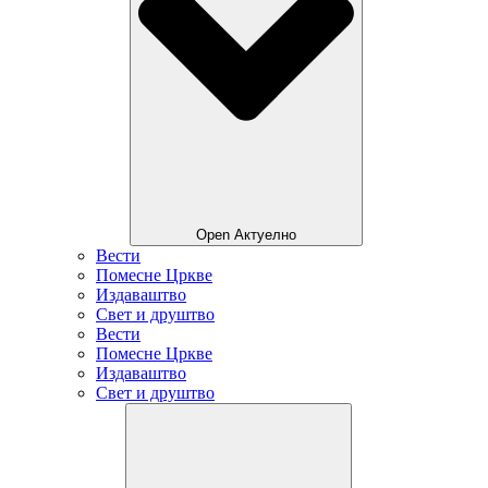
Open Актуелно
Вести
Помесне Цркве
Издаваштво
Свет и друштво
Вести
Помесне Цркве
Издаваштво
Свет и друштво