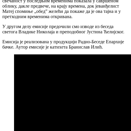
свечаност у последњим временима показала у савршеном
облику, дакле предвече, на крају времена, док јеванђелист
Матеј спомиње „обедˮ желећи да покаже да је ова тајна и у
претходним временима откривана.
У другом делу емисије предочили смо изводе из беседа
светога Владике Николаја и преподобног Јустина Ћелијског.
Емисија је реализована у продукцији Радио-Беседе Епархије
бачке. Аутор емисије је катихета Бранислав Илић.