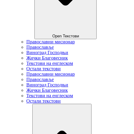
Open Текстови
Православни мисионар
Православље
Виноград Господњи
Жички Благовесник
Текстови на енглеском
Остали текстови
Православни мисионар
Православље
Виноград Господњи
Жички Благовесник
Текстови на енглеском
Остали текстови