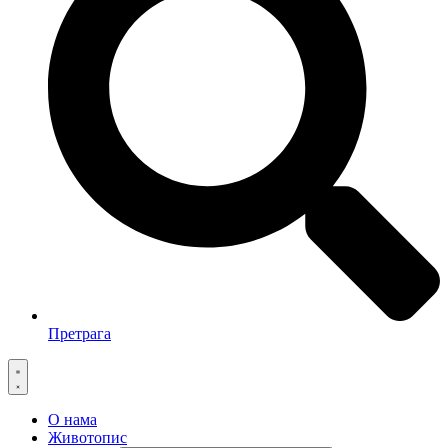
Претрага
О нама
Животопис