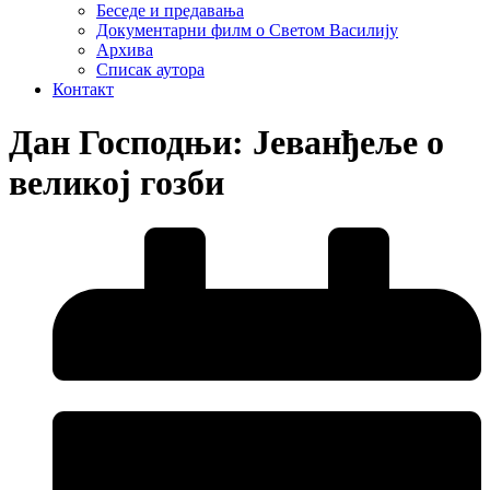
Беседе и предавања
Документарни филм о Светом Василију
Архива
Списак аутора
Контакт
Дан Господњи: Jeванђеље о
великој гозби