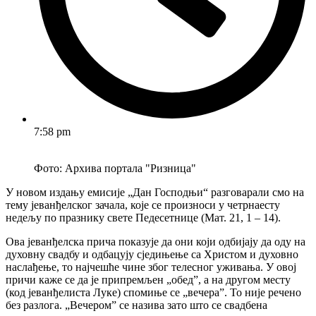
7:58 pm
Фото: Архива портала "Ризница"
У новом издању емисије „Дан Господњи“ разговарали смо на
тему јеванђелског зачала, које се произноси у четрнаесту
недељу по празнику свете Педесетнице (Мат. 21, 1 – 14).
Ова јеванђелска прича показује да они који одбијају да оду на
духовну свадбу и одбацују сједињење са Христом и духовно
наслађење, то најчешће чине због телесног уживања. У овој
причи каже се да је припремљен „обедˮ, а на другом месту
(код јеванђелиста Луке) спомиње се „вечераˮ. То није речено
без разлога. „Вечеромˮ се назива зато што се свадбена