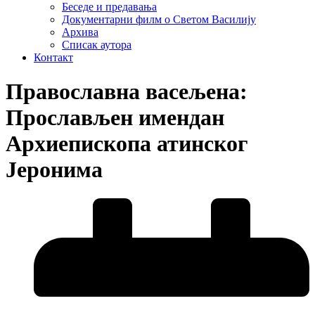
Беседе и предавања
Документарни филм о Светом Василију
Архива
Списак аутора
Контакт
Православна васељена:
Прослављен имендан
Архиепископа атинског
Јеронима