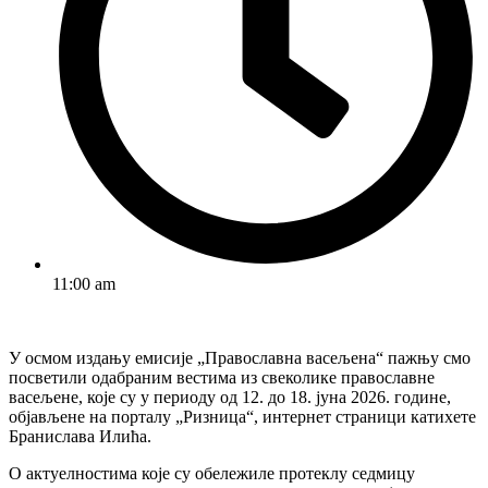
11:00 am
У осмом издању емисије „Православна васељена“ пажњу смо
посветили одабраним вестима из свеколике православне
васељене, које су у периоду од 12. до 18. јуна 2026. године,
објављене на порталу „Ризница“, интернет страници катихете
Бранислава Илића.
О актуелностима које су обележиле протеклу седмицу