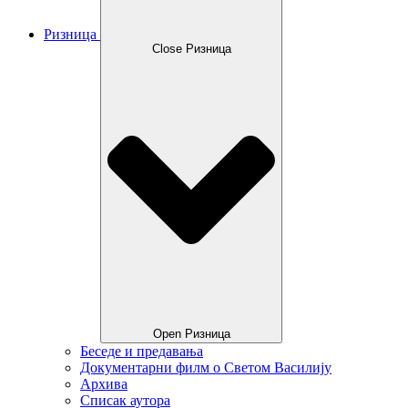
Ризница
Close Ризница
Open Ризница
Беседе и предавања
Документарни филм о Светом Василију
Архива
Списак аутора