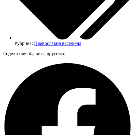
Рубрика:
Православна васељена
Подели ову објаву са другима: