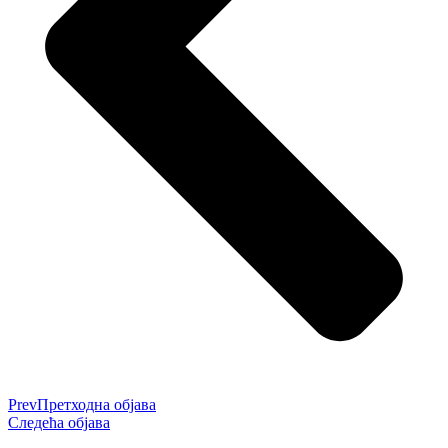
Prev
Претходна објава
Следећа објава