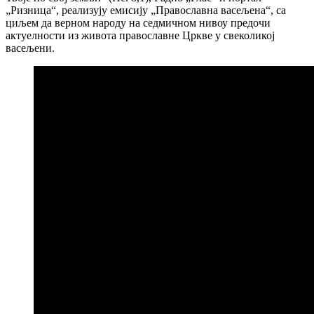
„Ризница“, реализују емисију „Православна васељена“, са
циљем да верном народу на седмичном нивоу предочи
актуелности из живота православне Цркве у свеколикој
васељени.