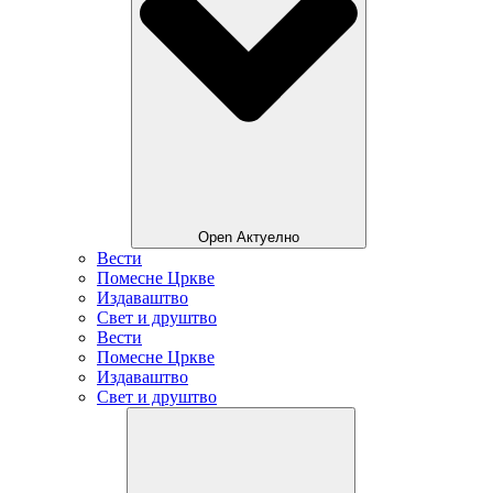
Open Актуелно
Вести
Помесне Цркве
Издаваштво
Свет и друштво
Вести
Помесне Цркве
Издаваштво
Свет и друштво