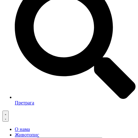
Претрага
О нама
Животопис