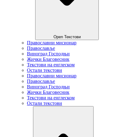
Open Текстови
Православни мисионар
Православље
Виноград Господњи
Жички Благовесник
Текстови на енглеском
Остали текстови
Православни мисионар
Православље
Виноград Господњи
Жички Благовесник
Текстови на енглеском
Остали текстови