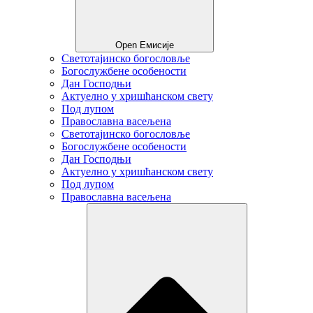
Open Емисије
Светотајинско богословље
Богослужбене особености
Дан Господњи
Актуелно у хришћанском свету
Под лупом
Православна васељена
Светотајинско богословље
Богослужбене особености
Дан Господњи
Актуелно у хришћанском свету
Под лупом
Православна васељена