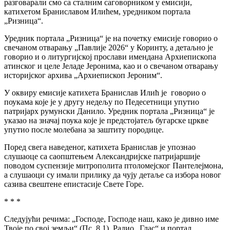
разговарали смо са сталним саговорником у емисији,
катихетом Браниславом Илићем, уредником портала
„Ризница“.
Уредник портала „Ризница“ је на почетку емисије говорио о
свечаном отварању „Павлије 2026“ у Коринту, а детаљно је
говорио и о литургијској прослави имендана Архиепископа
атинског и целе Јеладе Јеронима, као и о свечаном отварању
историјског архива „Архиепископ Јероним“.
У оквиру емисије катихета Бранислав Илић је говорио о
поукама које је у другу недељу по Педесетници упутио
патријарх румунски Данило. Уредник портала „Ризница“ је
указао на значај поука које је предстојатељ бугарске цркве
упутио после молебана за заштиту породице.
Поред свега наведеног, катихета Бранислав је упознао
слушаоце са саопштењем Александријске патријаршије
поводом суспензије митрополита птоломејског Пантелејмона,
а слушаоци су имали прилику да чују детаље са избора новог
сазива свештене епистасије Свете Горе.
* * *
Следујући речима: „Господе, Господе наш, како је дивно име
Твоје по свој земљи“ (Пс. 8,1), Радио „Глас“ и портал