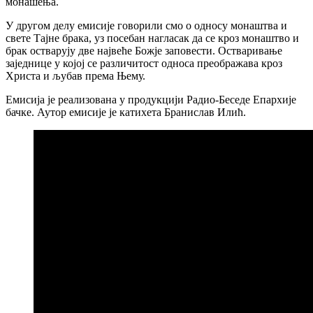
монашења.
У другом делу емисије говорили смо о односу монаштва и
свете Тајне брака, уз посебан нагласак да се кроз монаштво и
брак остварују две највеће Божје заповести. Остваривање
заједнице у којој се различитост односа преображава кроз
Христа и љубав према Њему.
Емисија је реализована у продукцији Радио-Беседе Епархије
бачке. Аутор емисије је катихета Бранислав Илић.