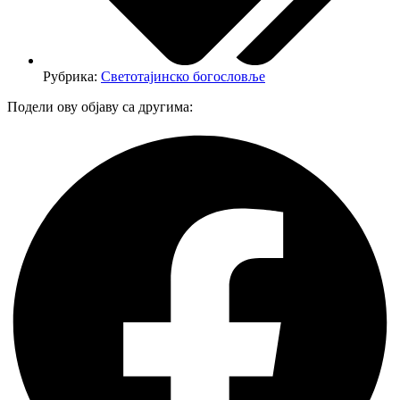
Рубрика:
Светотајинско богословље
Подели ову објаву са другима: