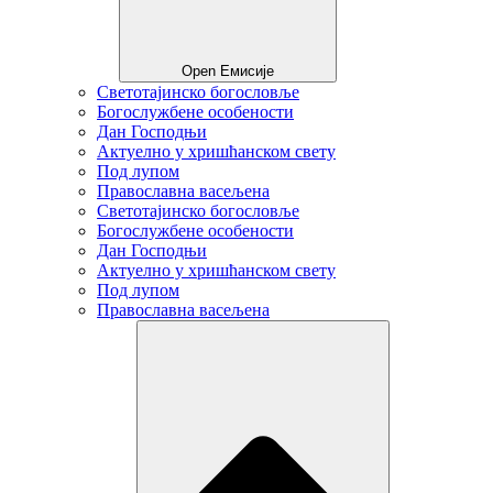
Open Емисије
Светотајинско богословље
Богослужбене особености
Дан Господњи
Актуелно у хришћанском свету
Под лупом
Православна васељена
Светотајинско богословље
Богослужбене особености
Дан Господњи
Актуелно у хришћанском свету
Под лупом
Православна васељена