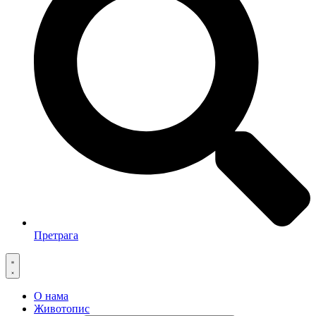
Претрага
О нама
Животопис