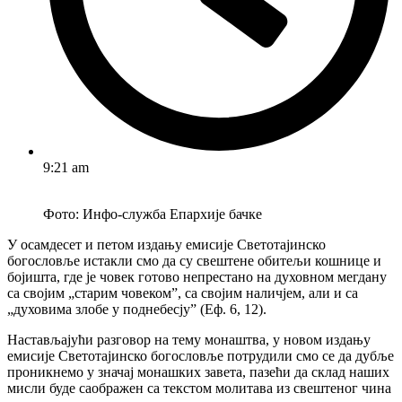
9:21 am
Фото: Инфо-служба Епархије бачке
У осамдесет и петом издању емисије Светотајинско
богословље истакли смо да су свештене обитељи кошнице и
бојишта, где је човек готово непрестано на духовном мегдану
са својим „старим човеком”, са својим наличјем, али и са
„духовима злобе у поднебесју” (Еф. 6, 12).
Настављајући разговор на тему монаштва, у новом издању
емисије Светотајинско богословље потрудили смо се да дубље
проникнемо у значај монашких завета, пазећи да склад наших
мисли буде саображен са текстом молитава из свештеног чина