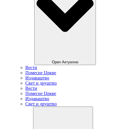
Open Актуелно
Вести
Помесне Цркве
Издаваштво
Свет и друштво
Вести
Помесне Цркве
Издаваштво
Свет и друштво