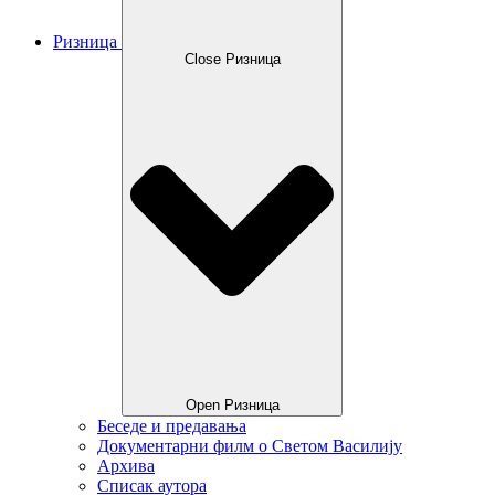
Ризница
Close Ризница
Open Ризница
Беседе и предавања
Документарни филм о Светом Василију
Архива
Списак аутора