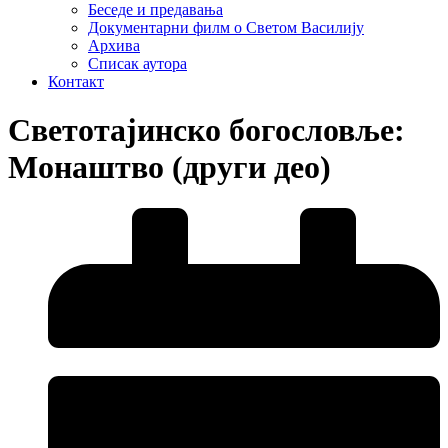
Беседе и предавања
Документарни филм о Светом Василију
Архива
Списак аутора
Контакт
Светотајинско богословље:
Монаштво (други део)