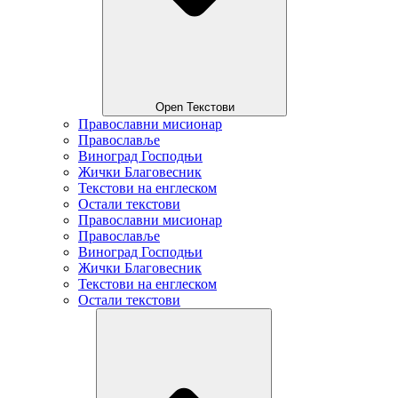
Open Текстови
Православни мисионар
Православље
Виноград Господњи
Жички Благовесник
Текстови на енглеском
Остали текстови
Православни мисионар
Православље
Виноград Господњи
Жички Благовесник
Текстови на енглеском
Остали текстови