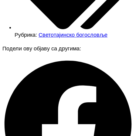
Рубрика:
Светотајинско богословље
Подели ову објаву са другима: