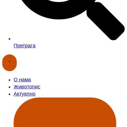
Претрага
О нама
Животопис
Актуелно