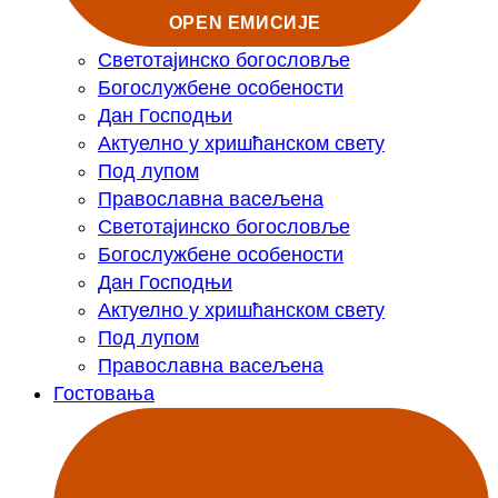
OPEN ЕМИСИЈЕ
Светотајинско богословље
Богослужбене особености
Дан Господњи
Актуелно у хришћанском свету
Под лупом
Православна васељена
Светотајинско богословље
Богослужбене особености
Дан Господњи
Актуелно у хришћанском свету
Под лупом
Православна васељена
Гостовања