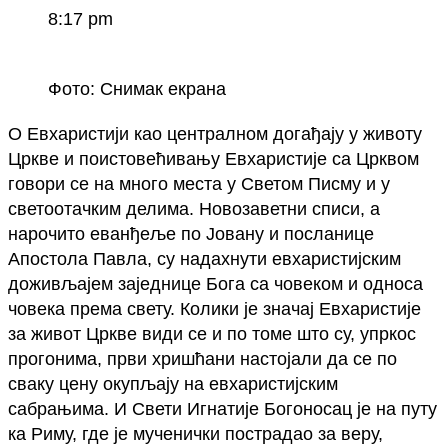
8:17 pm
Фото: Снимак екрана
О Евхаристији као централном догађају у животу
Цркве и поистовећивању Евхаристије са Црквом
говори се на много места у Светом Писму и у
светоотачким делима. Новозаветни списи, а
нарочито еванђеље по Јовану и посланице
Апостола Павла, су надахнути евхаристијским
доживљајем заједнице Бога са човеком и односа
човека према свету. Колики је значај Евхаристије
за живот Цркве види се и по томе што су, упркос
прогонима, први хришћани настојали да се по
сваку цену окупљају на евхаристијским
сабрањима. И Свети Игнатије Богоносац је на путу
ка Риму, где је мученички пострадао за веру,