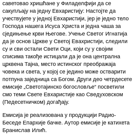
саветовао хришћане у Филаделфији да се
сакупљају на једну Евхаристију: Настојте да
учествујете у једној Евхаристији, јер је једно тело
Господа нашега Исуса Христа и једна чаша за
сједињење крви Његове. Учење Светог Игнатија
да је основ Цркве у Светој Евахристији, следили
су и сви остали Свети Оци, који су у својим
списима такође истицали да је она централна
црквена Тајна, место истинског преображаја
човека и света, у којој се једино може остварити
потпуна заједница са Богом. Други део четрдесете
емисије „Светотајинско богословље“ посветили
смо теми Свете Евхаристије као Сведуховском
(Педесетничком) догађају.
Емисија је реализована у продукцији Радио-
Беседе Епархије бачке. Аутор емисије је катихета
Бранислав Илић.