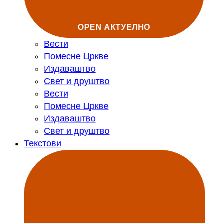
OPEN АКТУЕЛНО
Вести
Помесне Цркве
Издаваштво
Свет и друштво
Вести
Помесне Цркве
Издаваштво
Свет и друштво
Текстови