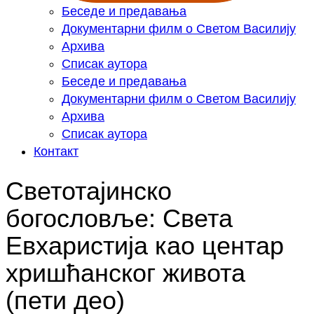
Беседе и предавања
Документарни филм о Светом Василију
Архива
Списак аутора
Беседе и предавања
Документарни филм о Светом Василију
Архива
Списак аутора
Контакт
Светотајинско
богословље: Света
Евхаристија као центар
хришћанског живота
(пети део)