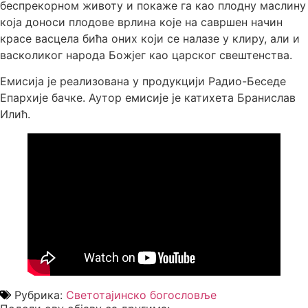
беспрекорном животу и покаже га као плодну маслину
која доноси плодове врлина које на савршен начин
красе васцела бића оних који се налазе у клиру, али и
васколиког народа Божјег као царског свештенства.
Емисија је реализована у продукцији Радио-Беседе
Епархије бачке. Аутор емисије је катихета Бранислав
Илић.
Рубрика:
Светотајинско богословље