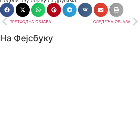
Подели ову објаву са другима:
ПРЕТХОДНА ОБЈАВА
СЛЕДЕЋА ОБЈАВА
На Фејсбуку