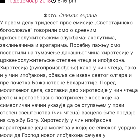
11. децембар 2018
6:16 pm
Фото: Снимак екрана
У првом делу тридесет прве емисије „Светотајинско
богословље“ говорили смо о древним
црквенослужитељским службама: аколутима,
заклињачима и вратарима. Посебну пажњу смо
посветили на тумачење данашњег чина хиротесије у
црквенослужитељске степене чтеца и ипођакона.
Хиротесија (рукопроизвођење) како у чин чтеца, тако
и у чин ипођакона, обавља се изван светог олтара и
пре почетка Божанствене Евхаристије. Поред
молитвеног дела, саставни део хиротесије у чин чтеца
јесте и крстообразно пострижење косе које на
символичан начин указује да се ступањем у први
степен свештенства (чин чтеца) васцело биће предаје
на службу Богу. Хиротесију у чин ипођакона
карактерише једна молитва у којој се епископ усрдно
моли да Господ новог ипођакона сачува у