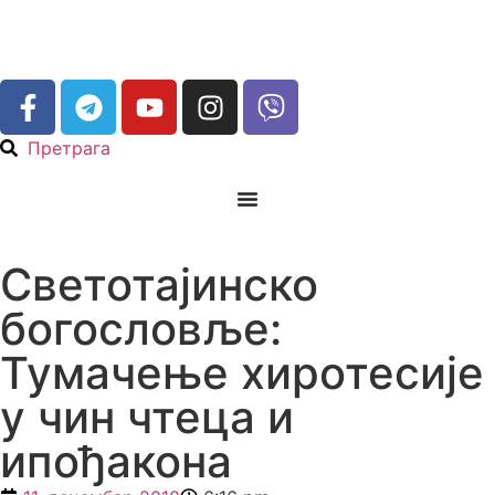
Претрага
Светотајинско
богословље:
Тумачење хиротесије
у чин чтеца и
ипођакона