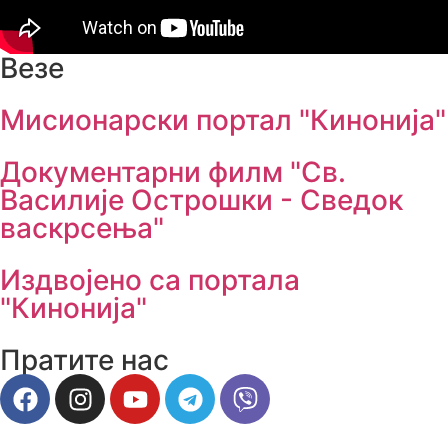
Везе
Мисионарски портал "Кинонија"
Документарни филм "Св.
Василије Острошки - Сведок
васкрсења"
Издвојено са портала
"Кинонија"
Пратите нас