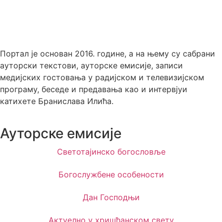
Портал је основан 2016. године, а на њему су сабрани
ауторски текстови, ауторске емисије, записи
медијских гостовања у радијском и телевизијском
програму, беседе и предавања као и интервјуи
катихете Бранислава Илића.
Ауторске емисије
Светотајинско богословље
Богослужбене особености
Дан Господњи
Актуелно у хришћанском свету