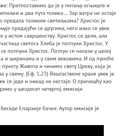
аже: Претпоставимо да је у питању огњиште и
етиљки и два пута толико… Зар ватра не остаје
тво предала толиким светиљкама? Христос је
њује предајући се другима, него иако се увек
е у истом савршенству. Христос се дели, али
частица светога Хлеба је потпуни Христос. У
се потпуни Христос. Потпун се налази у целој
ма и ширинама и у свим вековима. И од пуноће
о пуноту Живота и чинимо свету Цркву, која је
 у свему. (Еф. 1,23) Вештаствене хране увек је
ек се једе и никад не нестаје. О причешћу као
римо у шездесет четвртој емисији
Беседе Епархије бачке. Аутор емисије је