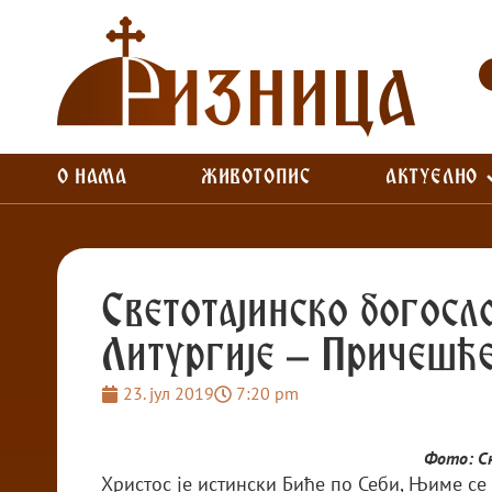
О НАМА
ЖИВОТОПИС
АКТУЕЛНО
Светотајинско богос
Литургије – Причешћ
23. јул 2019
7:20 pm
Фото: С
Христос је истински Биће по Себи, Њиме се 