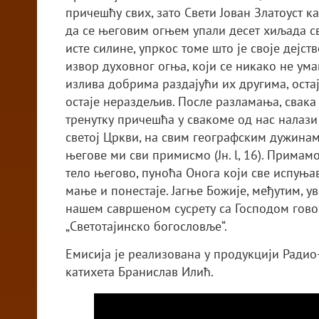
причешћу свих, зато Свети Јован Златоуст к
да се његовим огњем упали десет хиљада св
исте силине, упркос томе што је своје дејс
извор духовног огња, који се никако не ума
излива добрима раздајући их другима, остај
остаје нераздељив. После разламања, свака 
тренутку причешћа у свакоме од нас налази 
светој Цркви, на свим географским дужина
његове ми сви примисмо (Јн. l, 16). Примам
тело његово, пуноћа Онога који све испуњава
мање и понестаје. Јагње Божије, међутим, ув
нашем савршеном сусрету са Господом гово
„Светотајинско богословље“.
Емисија је реализована у продукцији Радио-
катихета Бранислав Илић.