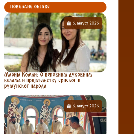
ПОВЕЗАНЕ ОБЈАВЕ
6. август 2026
Марија Коман: О вековним духовним
везама и пријатељству српског и
румунског народа
6. август 2026