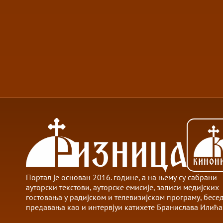
Портал је основан 2016. године, а на њему су сабрани
ауторски текстови, ауторске емисије, записи медијских
гостовања у радијском и телевизијском програму, бесе
предавања као и интервјуи катихете Бранислава Илића