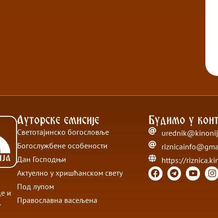
Ауторске емисије
Будимо у конт
Светотајинско богословље
urednik@kinonij
Богослужбене особености
riznicainfo@gma
Дан Господњи
https://riznica.ki
Актуелно у хришћанском свету
Под лупом
де и
Православна васељена
.