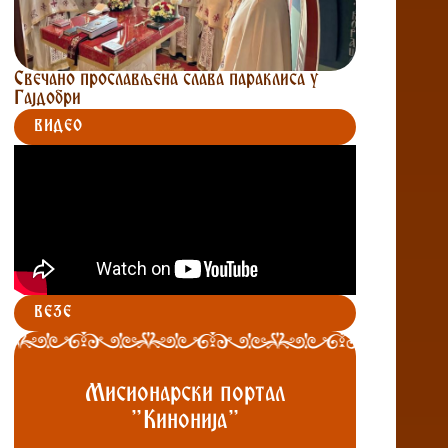
Свечано прослављена слава параклиса у
Гајдобри
ВИДЕО
ВЕЗЕ
Мисионарски портал
"Кинонија"