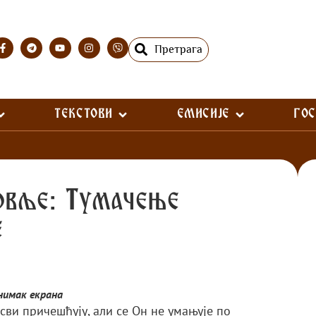
Претрага
ТЕКСТОВИ
ЕМИСИЈЕ
ГО
ловље: Тумачење
е
нимак екрана
сви причешћују, али се Он не умањује по