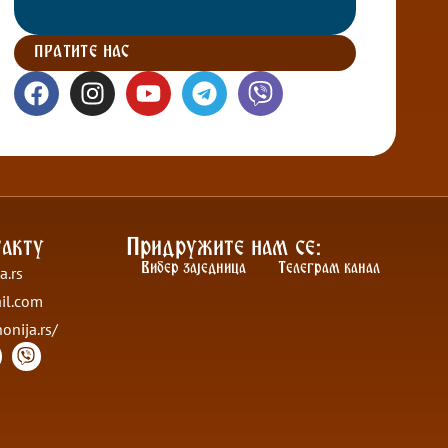
ПРАТИТЕ НАС
акту
Придружите нам се:
Вибер заједница
Телеграм канал
a.rs
il.com
nonija.rs/