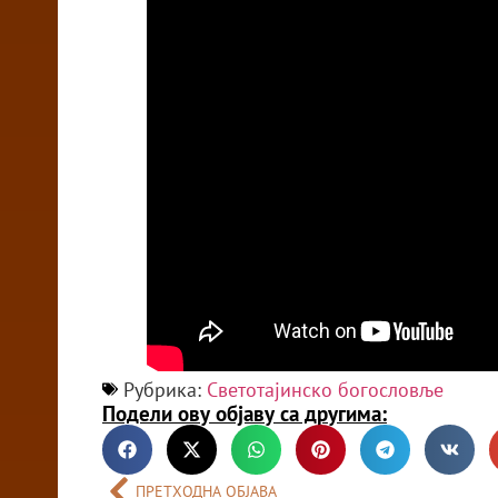
Рубрика:
Светотајинско богословље
Подели ову објаву са другима:
ПРЕТХОДНА ОБЈАВА