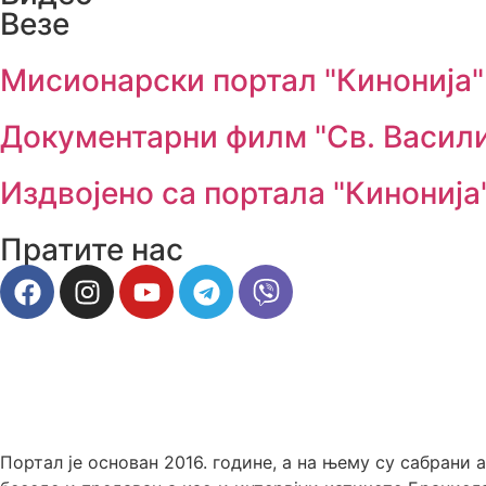
Везе
Мисионарски портал "Кинонија"
Документарни филм "Св. Васил
Издвојено са портала "Кинонија
Пратите нас
Портал је основан 2016. године, а на њему су сабрани