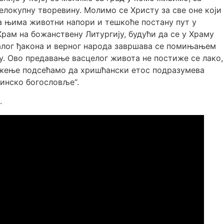
елокупну творевину. Молимо се Христу за све оне који
ма њима животни напори и тешкоће постану пут у
Храм на божанствену Литургију, будући да се у Храму
јалог ђакона и верног народа завршава се помињањем
. Ово предавање васцелог живота не постиже се лако,
служење подсећамо да хришћански етос подразумева
јинско богословље“.
.