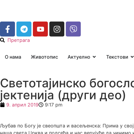
Претрага
О нама
Животопис
Актуелно
Текстови
Светотајинско богосл
јектенија (други део)
9. април 2019
9:17 pm
Љубав по Богу је свеопшта и васељенска: Прима у сво
наша света Црква и подсећа и нас верујуће да чинимо и