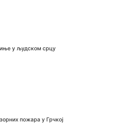
чиње у људском срцу
зорних пожара у Грчкој