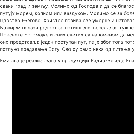
сваки град и земљу. Молимо од Господа и да се благо
путују морем, копном или ваздухом. Молимо се за бол
Царство Његово. Христос позива све уморне и натоваре
Божијем налази радост за потиштене, весеље за тужне
Пресвете Богомајке и свих светих са напоменом да ис
оно представља један поступан пут, те је због тога 
потпуно предавање Богу. Ово су само нека од питања у
Емисија је реализована у продукцији Радио-Беседе Епа