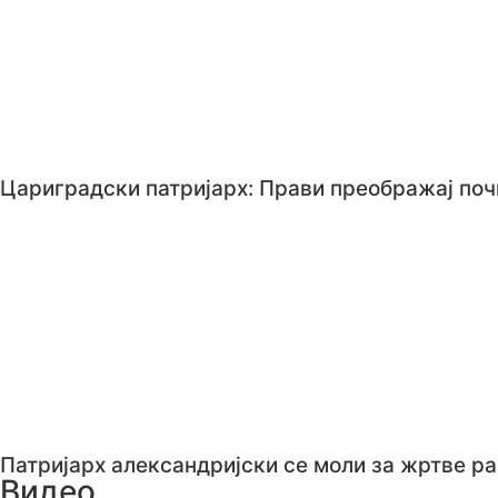
Цариградски патријарх: Прави преображај по
Патријарх александријски се моли за жртве ра
Видео