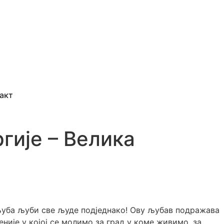
акт
гије – Велика
 љуба љуби све људе подједнако! Ову љубав подражава
није у којој се молимо за град у коме живимо, за