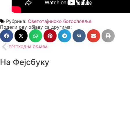
Рубрика:
Светотајинско богословље
Подели ову објаву са другима:
ПРЕТХОДНА ОБЈАВА
На Фејсбуку