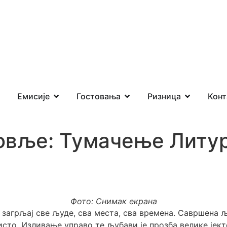
Емисије
Гостовања
Ризница
Конт
овље: Тумачење Литур
Фото: Снимак екрана
ј загрљај све људе, сва места, сва времена. Савршена
сто. Изливање управо те љубави је прозба велике јекте