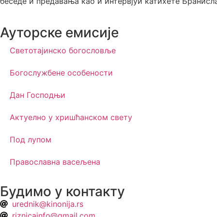
беседе и предавања као и интервјуи катихете Бранисл
Ауторске емисије
Светотајинско богословље
Богослужбене особености
Дан Господњи
Актуелно у хришћанском свету
Под лупом
Православна васељена
Будимо у контакту
urednik@kinonija.rs
riznicainfo@gmail.com