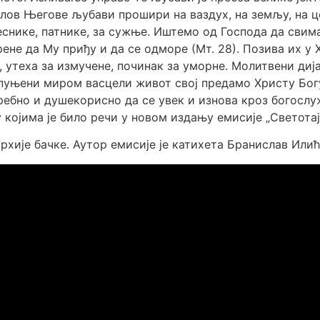
слов Његове љубави прошири на ваздух, на земљу, на ц
еснике, патнике, за сужње. Иштемо од Господа да сви
не да Му приђу и да се одморе (Мт. 28). Позива их у 
, утеха за измучене, починак за уморне. Молитвени ди
пуњени миром васцели живот свој предамо Христу Богу
потребно и душекорисно да се увек и изнова кроз бого
 којима је било речи у новом издању емисије „Светота
рхије бачке. Аутор емисије је катихета Бранислав Илић