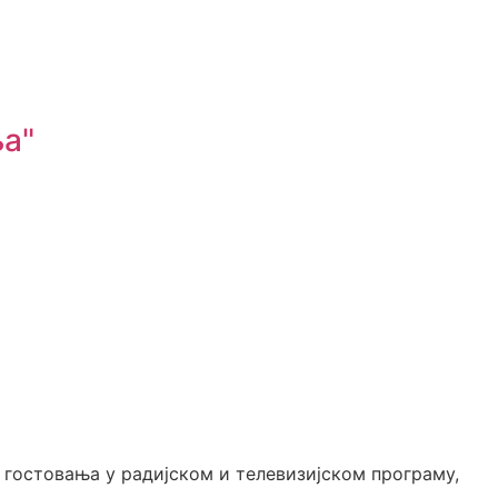
ња"
х гостовања у радијском и телевизијском програму,