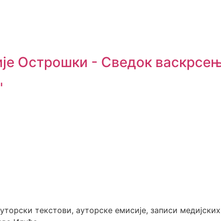
ије Острошки - Сведок васкрсе
"
 ауторски текстови, ауторске емисије, записи медијски