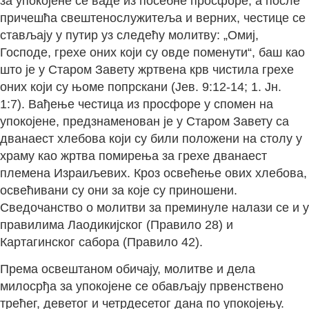
за упокојене се ваде из посебне просфоре, а после
причешћа свештенослужитеља и верних, честице се
стављају у путир уз следећу молитву: „Омиј,
Господе, грехе оних који су овде поменути“, баш као
што је у Старом Завету жртвена крв чистила грехе
оних који су њоме попрскани (Јев. 9:12-14; 1. Јн.
1:7). Вађење честица из просфоре у спомен на
упокојене, предзнаменован је у Старом Завету са
дванаест хлебова који су били положени на столу у
храму као жртва помирења за грехе дванаест
племена Израиљевих. Кроз освећење ових хлебова,
освећивани су они за које су приношени.
Сведочанство о молитви за преминуле налази се и у
правилима Лаодикијског (Правило 28) и
Картагинског сабора (Правило 42).
Према освештаном обичају, молитве и дела
милосрђа за упокојене се обављају првенствено
трећег, деветог и четрдесетог дана по упокојењу.