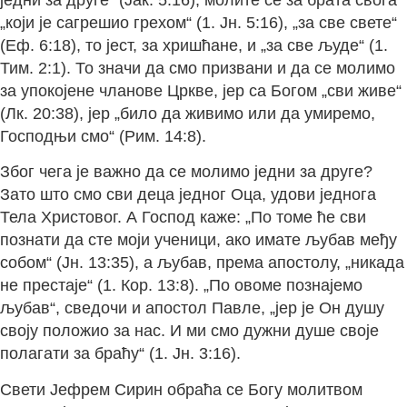
„који је сагрешио грехом“ (1. Јн. 5:16), „за све свете“
(Еф. 6:18), то јест, за хришћане, и „за све људе“ (1.
Тим. 2:1). То значи да смо призвани и да се молимо
за упокојене чланове Цркве, јер са Богом „сви живе“
(Лк. 20:38), јер „било да живимо или да умиремо,
Господњи смо“ (Рим. 14:8).
Због чега је важно да се молимо једни за друге?
Зато што смо сви деца једног Оца, удови једнога
Тела Христовог. А Господ каже: „По томе ће сви
познати да сте моји ученици, ако имате љубав међу
собом“ (Јн. 13:35), а љубав, према апостолу, „никада
не престаје“ (1. Кор. 13:8). „По овоме познајемо
љубав“, сведочи и апостол Павле, „јер је Он душу
своју положио за нас. И ми смо дужни душе своје
полагати за браћу“ (1. Јн. 3:16).
Свети Јефрем Сирин обраћа се Богу молитвом