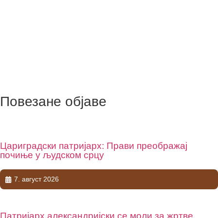
Повезане објаве
Цариградски патријарх: Прави преображај
почиње у људском срцу
7. август 2026
Патријарх александријски се моли за жртве