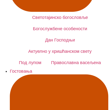
CLOSE Е
Светотајинско богословље
Богослужбене особености
Дан Господњи
Актуелно у хришћанском свету
Под лупом
Православна васељена
Гостовања