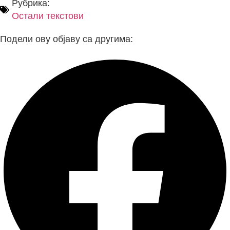
Рубрика:
Остали текстови
Подели ову објаву са другима: