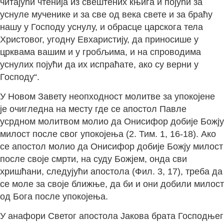
читајући чтенија из свештених књига и појући за
уснуле мученике и за све од века свете и за браћу
нашу у Господу уснулу, и обрасце царскога тела
Христовог, угодну Евхаристију, да приносише у
црквама вашим и у гробљима, и на спроводима
уснулих појући да их испраћате, ако су верни у
Господу“.
У Новом Завету неопходност молитве за упокојене
је очигледна на месту где се апостол Павле
усрдном молитвом молио да Онисифор добије Божју
милост после свог упокојења (2. Тим. 1, 16-18). Ако
се апостол молио да Онисифор добије Божју милост
после своје смрти, на суду Божјем, онда сви
хришћани, следујући апостола (Фил. 3, 17), треба да
се моле за своје ближње, да би и они добили милост
од Бога после упокојења.
У анафори Светог апостола Јакова брата Господњег