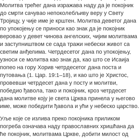
Молитва трећег дана изражава наду да је покојник
до смрти сачувао непоколебљиву веру у Свету
Тројицу, у чије име је крштен. Молитва деветог дана
по упокојењу се приноси као знак да је покојник
веровао у девет чинова ангелских, чијим молитвама
и заступништвом се сада тражи небески живот са
светим анђелима. Четрдесетог дана по упокојењу,
узноси се молитва као знак да, као што се Исаија
попео на гору Хорив четрдесетог дана поста и
путовања (1. Цар. 19:1–18), и као што је Христос,
провевши четрдесет дана у посту и молитви,
победио ђавола, тако и покојник, кроз четрдесет
дана молитве коју је света Црква принела у његово
име, може победити ђавола и ући у небеско царство.
Уље које се излива преко покојника приликом
погреба означава наду православних хришћана да
ће покојник, молитвама Цркве, добити милост од