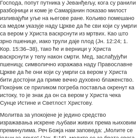
Господа, попут путника у Јеванђељу, кога су ранили
разбојници и коме је Самарјанин показао милост
изливајући уље на његове ране. Кољиво помешано
са медом указује наду Цркве да ће сви који су умрли
са вером у Христа васкрснути из мртвих. Као што
зрно пшенице, иако трули даје плод (Јн. 12:24; 1.
Кор. 15:36–38), тако ће и верници у Христа
васкрснути у телу након смрти. Мед, заслађујући
пшеницу, символично изражава наду Православне
Цркве да ће они који су умрли са вером у Христа
бити достојни да приме вечно духовно блаженство.
Покојник се приликом погреба поставља окренут ка
истоку, то је знак да он са вером у Христа чека
Сунце Истине и Светлост Христову.
Молитва за упокојене је једино средство
изражавања искрене љубави живих према њиховим
преминулима. Реч Божја нам заповеда: „Молите се
једни за друге“ (Јак. 5:16), молите се за брата свога