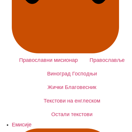
CLOSE
Православни мисионар
Православље
Виноград Господњи
Жички Благовесник
Текстови на енглеском
Остали текстови
Емисије