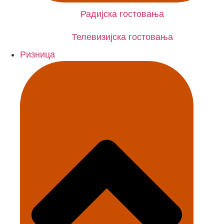
Радијска гостовања
Телевизијска гостовања
Ризница