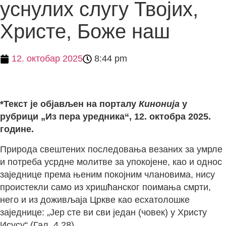
уснулих слугу Твојих,
Христе, Боже наш
12. октобар 2025
8:44 pm
*Текст је објављен на порталу
Кинонија
у
рубрици „Из пера уредника“, 12. октобра 2025.
године.
Природа свештених последовања везаних за умрле
и потреба усрдне молитве за упокојене, као и однос
заједнице према њеним покојним члановима, нису
проистекли само из хришћанског поимања смрти,
него и из доживљаја Цркве као есхатолошке
заједнице: „Јер сте ви сви један (човек) у Христу
Исусу“ (Гал. 4,28).