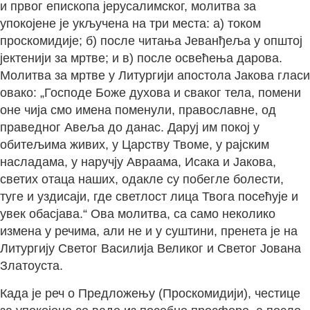
и првог епископа јерусалимског, молитва за
упокојене је укључена на три места: а) током
проскомидије; б) после читања Јеванђеља у општој
јектенији за мртве; и в) после освећења дарова.
Молитва за мртве у Литургији апостола Јакова гласи
овако: „Господе Боже духова и сваког тела, помени
оне чија смо имена поменули, православне, од
праведног Авеља до данас. Даруј им покој у
обитељима живих, у Царству Твоме, у рајским
насладама, у наручју Авраама, Исака и Јакова,
светих отаца наших, одакле су побегле болести,
туге и уздисаји, где светлост лица Твога посећује и
увек обасјава.“ Ова молитва, са само неколико
измена у речима, али не и у суштини, пренета је на
Литургију Светог Василија Великог и Светог Јована
Златоуста.
Када је реч о Предложењу (Проскомидији), честице