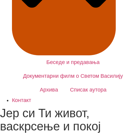
CLOSE 
Беседе и предавања
Документарни филм о Светом Василију
Архива
Списак аутора
Контакт
Јер си Ти живот,
васкрсење и покој