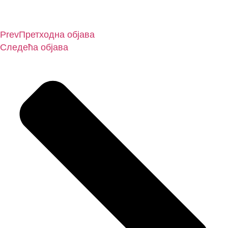
Prev
Претходна објава
Следећа објава