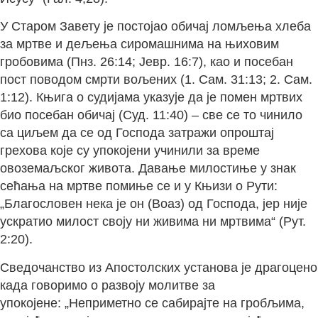
У Старом Завету је постојао обичај ломљења хлеба
за мртве и дељења сиромашнима на њиховим
гробовима (Пнз. 26:14; Јевр. 16:7), као и посебан
пост поводом смрти вољених (1. Сам. 31:13; 2. Сам.
1:12). Књига о судијама указује да је помен мртвих
био посебан обичај (Суд. 11:40) – све се то чинило
са циљем да се од Господа затражи опроштај
грехова које су упокојени учинили за време
овоземаљског живота. Давање милостиње у знак
сећања на мртве помиње се и у Књизи о Рути:
„Благословен нека је он (Воаз) од Господа, јер није
ускратио милост своју ни живима ни мртвима“ (Рут.
2:20).
Сведочанство из Апостолских установа је драгоцено
када говоримо о развоју молитве за
упокојене: „Неприметно се сабирајте на гробљима,