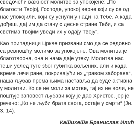
сведочећи важност молитве за упокојене: „По
благости Твојој, Господе, упокој верне који су се од
нас упокојили, који су уснули у нади на Тебе. А када
дођеш, дај им да стану с десне стране Теби, и са
светима Твојим уведи их у одају Твоју“.
Као припадници Цркве призвани смо да се редовно
са ревношћу молимо за упокојене. Ова молитва је
благотворна, она и нама даје утеху. Молитва нас
теши услед туге због губитка вољених, али и када
време лечи ране, покривајући их „травом заборава“,
наша љубав према њима наставља да буде активна
у молитви. Ко се не моли за мртве, тај их не воли, не
поштује заповест љубави коју је дао Христос, јер је
речено: „Ко не љуби брата свога, остаје у смрти“ (Јн.
3, 14).
Катихета Бранислав Илић