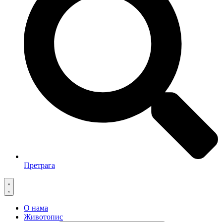
Претрага
О нама
Животопис