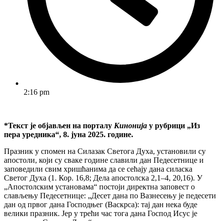
2:16 pm
*Текст је објављен на порталу
Кинонија
у рубрици „Из
пера уредника“, 8. јуна 2025. године.
Празник у спомен на Силазак Светога Духа, установили су
апостоли, који су сваке године славили дан Педесетнице и
заповедили свим хришћанима да се сећају дана силаска
Светог Духа (1. Кор. 16,8; Дела апостолска 2,1–4, 20,16). У
„Апостолским установама“ постоји директна заповест о
слављењу Педесетнице: „Десет дана по Вазнесењу је педесети
дан од првог дана Господњег (Васкрса): тај дан нека буде
велики празник. Јер у трећи час тога дана Господ Исус је