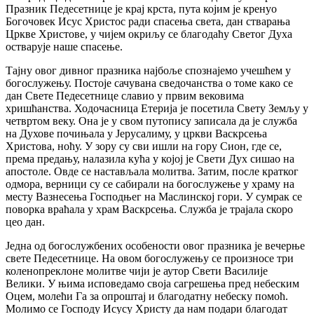
Празник Педесетнице је крај крста, пута којим је кренуо
Богочовек Исус Христос ради спасења света, дан стварања
Цркве Христове, у чијем окриљу се благодаћу Светог Духа
остварује наше спасење.
Тајну овог дивног празника најбоље спознајемо учешћем у
богослужењу. Постоје сачувана сведочанства о томе како се
дан Свете Педесетнице славио у првим вековима
хришћанства. Ходочасница Етерија је посетила Свету Земљу у
четвртом веку. Она је у свом путопису записала да је служба
на Духове почињала у Јерусалиму, у цркви Васкрсења
Христова, ноћу. У зору су сви ишли на гору Сион, где се,
према предању, налазила кућа у којој је Свети Дух сишао на
апостоле. Овде се настављала молитва. Затим, после кратког
одмора, верници су се сабирали на богослужење у храму на
месту Вазнесења Господњег на Маслинској гори. У сумрак се
поворка враћала у храм Васкрсења. Служба је трајала скоро
цео дан.
Једна од богослужбених особености овог празника је вечерње
свете Педесетнице. На овом богослужењу се произносе три
коленопреклоне молитве чији је аутор Свети Василије
Велики. У њима исповедамо своја сагрешења пред небеским
Оцем, молећи Га за опроштај и благодатну небеску помоћ.
Молимо се Господу Исусу Христу да нам подари благодат