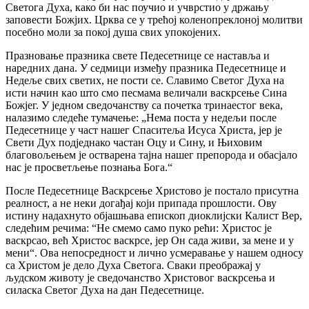
Светога Духа, како би нас поучио и учврстио у држању
заповести Божјих. Црква се у трећој коленопреклоној молитви
посебно моли за покој душа свих упокојених.
Празновање празника свете Педесетнице се наставља и
наредних дана. У седмици између празника Педесетнице и
Недеље свих светих, не пости се. Славимо Светог Духа на
исти начин као што смо песмама величали васкрсење Сина
Божјег. У једном сведочанству са почетка тринаестог века,
налазимо следеће тумачење: „Нема поста у недељи после
Педесетнице у част нашег Спаситеља Исуса Христа, јер је
Свети Дух подједнако частан Оцу и Сину, и Њиховим
благовољењем је остварена тајна нашег препорода и обасјало
нас је просветљење познања Бога.“
После Педесетнице Васкрсење Христово је постало присутна
реалност, а не неки догађај који припада прошлости. Ову
истину надахнуто објашњава епископ диоклијски Калист Вер,
следећим речима: “Не смемо само пуко рећи: Христос је
васкрсао, већ Христос васкрсе, јер Он сада живи, за мене и у
мени“. Ова непосредност и лично усмеравање у нашем односу
са Христом је дело Духа Светога. Сваки преображај у
људском животу је сведочанство Христовог васкрсења и
силаска Светог Духа на дан Педесетнице.