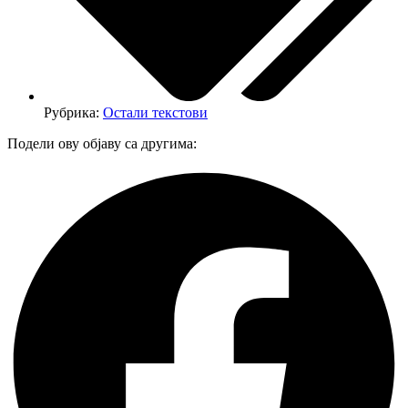
Рубрика:
Остали текстови
Подели ову објаву са другима: