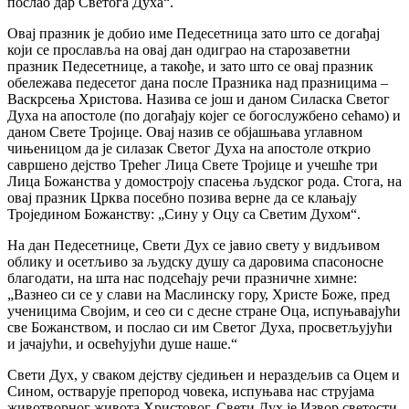
послао дар Светога Духа“.
Овај празник је добио име Педесетница зато што се догађај
који се прославља на овај дан одиграо на старозаветни
празник Педесетнице, а такође, и зато што се овај празник
обележава педесетог дана после Празника над празницима –
Васкрсења Христова. Назива се још и даном Силаска Светог
Духа на апостоле (по догађају којег се богослужбено сећамо) и
даном Свете Тројице. Овај назив се објашњава углавном
чињеницом да је силазак Светог Духа на апостоле открио
савршено дејство Трећег Лица Свете Тројице и учешће три
Лица Божанства у домостроју спасења људског рода. Стога, на
овај празник Црква посебно позива верне да се клањају
Троједином Божанству: „Сину у Оцу са Светим Духом“.
На дан Педесетнице, Свети Дух се јавио свету у видљивом
облику и осетљиво за људску душу са даровима спасоносне
благодати, на шта нас подсећају речи празничне химне:
„Вазнео си се у слави на Маслинску гору, Христе Боже, пред
ученицима Својим, и сео си с десне стране Оца, испуњавајући
све Божанством, и послао си им Светог Духа, просветљујући
и јачајући, и освећујући душе наше.“
Свети Дух, у сваком дејству сједињен и нераздељив са Оцем и
Сином, остварује препород човека, испуњава нас струјама
животворног живота Христовог. Свети Дух је Извор светости