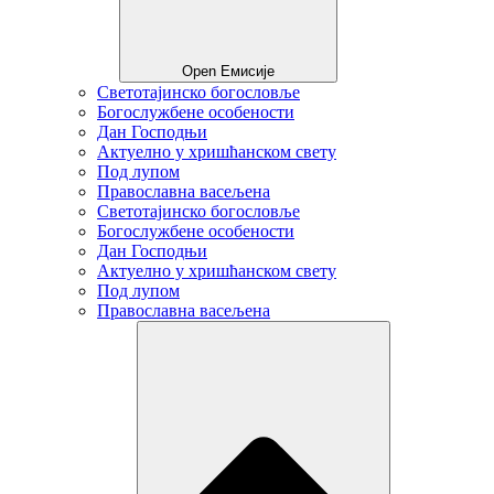
Open Емисије
Светотајинско богословље
Богослужбене особености
Дан Господњи
Актуелно у хришћанском свету
Под лупом
Православна васељена
Светотајинско богословље
Богослужбене особености
Дан Господњи
Актуелно у хришћанском свету
Под лупом
Православна васељена