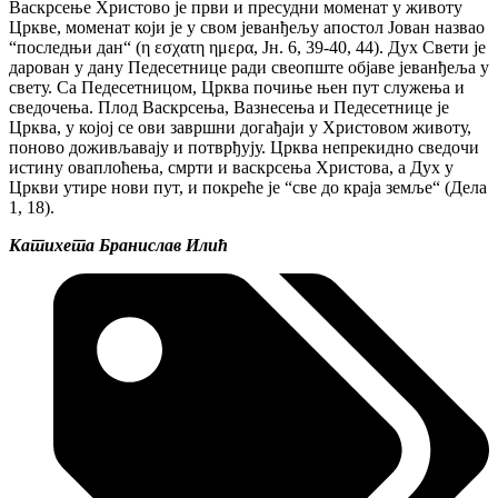
Васкрсење Христово је први и пресудни моменат у животу
Цркве, моменат који је у свом јеванђељу апостол Јован назвао
“последњи дан“ (η εσχατη ημερα, Јн. 6, 39-40, 44). Дух Свети је
дарован у дану Педесетнице ради свеопште објаве јеванђеља у
свету. Са Педесетницом, Црква почиње њен пут служења и
сведочења. Плод Васкрсења, Вазнесења и Педесетнице је
Црква, у којој се ови завршни догађаји у Христовом животу,
поново доживљавају и потврђују. Црква непрекидно сведочи
истину оваплоћења, смрти и васкрсења Христова, а Дух у
Цркви утире нови пут, и покреће је “све до краја земље“ (Дела
1, 18).
Катихета Бранислав Илић