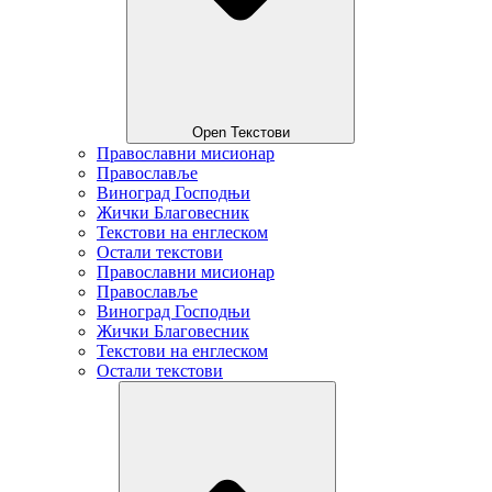
Open Текстови
Православни мисионар
Православље
Виноград Господњи
Жички Благовесник
Текстови на енглеском
Остали текстови
Православни мисионар
Православље
Виноград Господњи
Жички Благовесник
Текстови на енглеском
Остали текстови