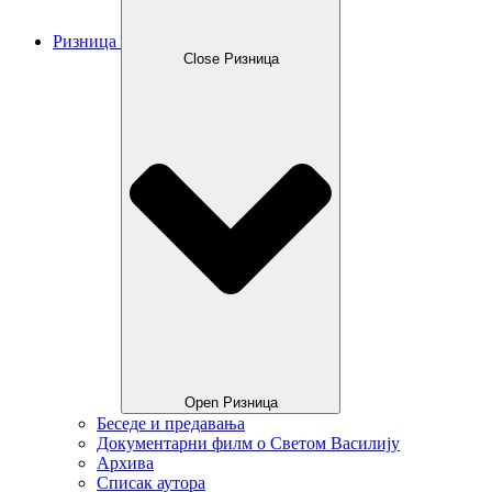
Ризница
Close Ризница
Open Ризница
Беседе и предавања
Документарни филм о Светом Василију
Архива
Списак аутора