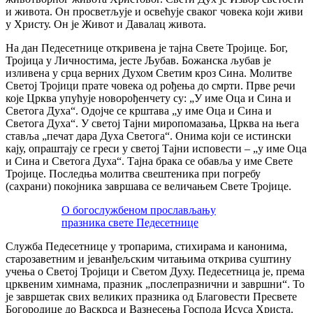
и живота. Он просветљује и освећује сваког човека који живи
у Христу. Он је Живот и Давалац живота.
На дан Педесетнице откривена је тајна Свете Тројице. Бог,
Тројица у Личностима, јесте Љубав. Божанска љубав је
изливена у срца верних Духом Светим кроз Сина. Молитве
Светој Тројици прате човека од рођења до смрти. Прве речи
које Црква упућује новорођенчету су: „У име Оца и Сина и
Светога Духа“. Одојче се крштава „у име Оца и Сина и
Светога Духа“. У светој Тајни миропомазања, Црква на њега
ставља „печат дара Духа Светога“. Онима који се истински
кају, опраштају се греси у светој Тајни исповести – „у име Оца
и Сина и Светога Духа“. Тајна брака се обавља у име Свете
Тројице. Последња молитва свештеника при погребу
(сахрани) покојника завршава се величањем Свете Тројице.
О богослужбеном прослављању
празника свете Педесетнице
Служба Педесетнице у тропарима, стихирама и канонима,
старозаветним и јеванђељским читањима открива суштину
учења о Светој Тројици и Светом Духу. Педесетница је, према
црквеним химнама, празник „послепразнични и завршни“. То
је завршетак свих великих празника од Благовести Пресвете
Богородице до Васкрса и Вазнесења Господа Исуса Христа.