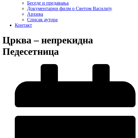
Беседе и предавања
Документарни филм о Светом Василију
Архива
Списак аутора
Контакт
Црква – непрекидна
Педесетница