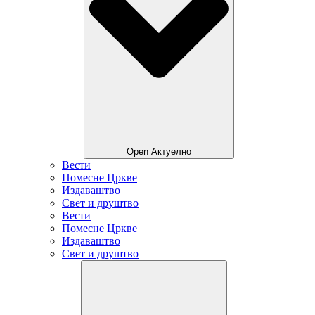
Open Актуелно
Вести
Помесне Цркве
Издаваштво
Свет и друштво
Вести
Помесне Цркве
Издаваштво
Свет и друштво