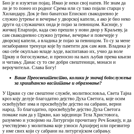
Био је и изузетан појац. Имао је неки свој напев. Не знам да
ли је то понео из родног Срема или су тако појали старци у
Хиландару. Док је био банатски Епископ свакодневно је
служио јутрење и вечерње у дворској капели, а ако је био неко
други од служашчих онда је појао за певницом. Касније, у
жичкој Епархији, када смо прешли у нови двор у Краљеву, ја
сам свакодневно служио јутрење, вечерње и повечерје у
дворској капели, а владика је појао за певницом. То су за мене
незаборавни тренуци које ћу памтити док сам жив. Владика је
око себе окупљао младе људе, васпитавао их, учио да воле
Цркву и богослужење, и преносио на њих љубав према књизи
и читању. Данас су то све добри свештеници, монаси и
вероучитељи. Слава Богу!
Ваше Преосвештенство, колики је значај богослужења
за хришћанско васпитање и образовање?
У Цркви су све свештене службе, молитвословља, Света Тајна
кроз коју делује благодатно дејство Духа Светога, које осим
освећујућег има и просвећујуће дејство на сабрани, верни
народ. То благодатно, просвећујуће дејство Духа Светога
помаже нам да у Цркви, као заједници Тела Христовога,
разумемо и усвојимо на Литургији прочитану Реч Божију, и да
учествујемо у молитвама које узноси Архијереј или презвитер
у име свих који су сабрани на литургијском сабрању.