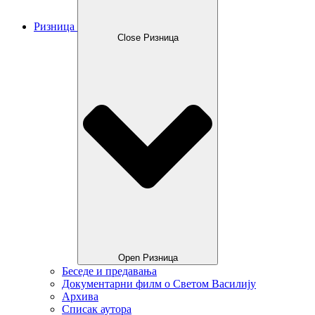
Ризница
Close Ризница
Open Ризница
Беседе и предавања
Документарни филм о Светом Василију
Архива
Списак аутора