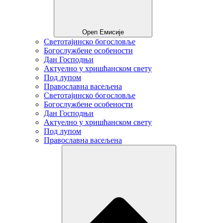
Open Емисије
Светотајинско богословље
Богослужбене особености
Дан Господњи
Актуелно у хришћанском свету
Под лупом
Православна васељена
Светотајинско богословље
Богослужбене особености
Дан Господњи
Актуелно у хришћанском свету
Под лупом
Православна васељена