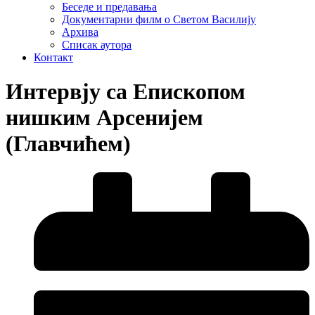
Беседе и предавања
Документарни филм о Светом Василију
Архива
Списак аутора
Контакт
Интервју са Епископом
нишким Арсенијем
(Главчићем)