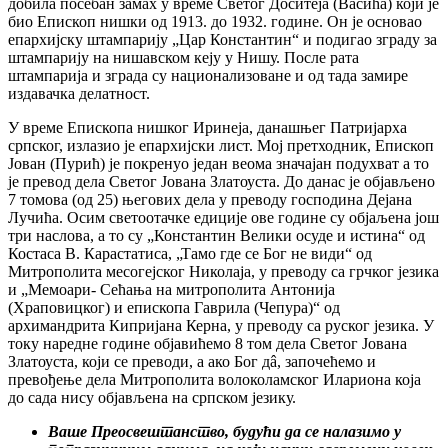
добила посебан замах у време Светог Доситеја (Васића) који је
био Епископ нишки од 1913. до 1932. године. Он је основао
епархијску штампарију „Цар Константин“ и подигао зграду за
штампарију на нишавском кеју у Нишу. После рата
штампарија и зграда су национализоване и од тада замире
издавачка делатност.
У време Епископа нишког Иринеја, данашњег Патријарха
српског, излазио је епархијски лист. Мој претходник, Епископ
Јован (Пурић) је покренуо један веома значајан подухват а то
је превод дела Светог Јована Златоуста. До данас је објављено
7 томова (од 25) његових дела у преводу господина Дејана
Лучића. Осим светоотачке едиције ове године су објаљена још
три наслова, а то су „Константин Велики осуде и истина“ од
Костаса В. Карастатиса, „Тамо где се Бог не види“ од
Митрополита месогејског Николаја, у преводу са грчког језика
и „Мемоари- Сећања на митрополита Антонија
(Храповицког) и епископа Гаврила (Чепура)“ од
архимандрита Кипријана Керна, у преводу са руског језика. У
току наредне године објавићемо 8 том дела Светог Јована
Златоуста, који се преводи, а ако Бог дâ, започећемо и
превођење дела Митрополита волоколамског Илариона која
до сада нису објављена на српском језику.
Ваше Преосвештанство, будући да се налазимо у