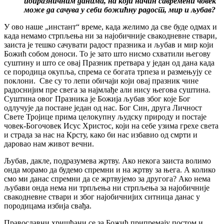
попразничним данима, на који начин савремени човек
може да сачува у себи божићну радост, мир и љубав?
У ово наше „инстант“ време, када желимо да све буде одмах и
када немамо стрпљења ни за најобичније свакодневне ствари,
заиста је тешко сачувати радост празника и љубав и мир који
Божић собом доноси. То је зато што нисмо схватили његову
суштину и што се овај Празник претвара у један од дана када
се породица окупља, спрема се богата трпеза и размењују се
поклони. Све су то лепи обичаји који овај празник чине
радоснијим пре свега за најмлађе али нису његова суштина.
Суштина овог Празника је Божија љубав због које Бог
одлучује да постане један од нас. Бог Син, друга Личност
Свете Тројице прима целокупну људску природу и постаје
човек-Богочовек Исус Христос, који на себе узима грехе света
и страда за нас на Крсту, како би нас избавио од смрти и
даровао нам живот вечни.
Љубав, дакле, подразумева жртву. Ако некога заиста волимо
онда морамо да будемо спремни и на жртву за њега. А колико
смо ми данас спремни да се жртвујемо за другога? Ако нема
љубави онда нема ни трпљења ни стрпљења за најобичније
свакодневне ствари и због најобичнијих ситница данас у
породицама избија свађа.
Православни хришћани се за Божић припремају постом и