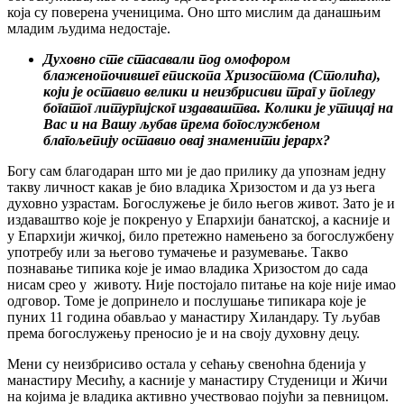
која су поверена ученицима. Оно што мислим да данашњим
младим људима недостаје.
Духовно сте стасавали под омофором
блаженопочившег епископа Хризостома (Столића),
који је оставио велики и неизбрисиви траг у погледу
богатог литургијског издаваштва. Колики је утицај на
Вас и на Вашу љубав према богослужбеном
благољепију оставио овај знаменити јерарх?
Богу сам благодаран што ми је дао прилику да упознам једну
такву личност какав је био владика Хризостом и да уз њега
духовно узрастам. Богослужење је било његов живот. Зато је и
издаваштво које је покренуо у Епархији банатској, а касније и
у Епархији жичкој, било претежно намењено за богослужбену
употребу или за његово тумачење и разумевање. Такво
познавање типика које је имао владика Хризостом до сада
нисам срео у животу. Није постојало питање на које није имао
одговор. Томе је допринело и послушање типикара које је
пуних 11 година обављао у манастиру Хиландару. Ту љубав
према богослужењу преносио је и на своју духовну децу.
Мени су неизбрисиво остала у сећању свеноћна бденија у
манастиру Месићу, а касније у манастиру Студеници и Жичи
на којима је владика активно учествовао појући за певницом.