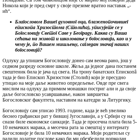
Никола који је пред смрт у своје презиме вратио наставак „-
ић“.
Благословом Вашег духовног оца, блаженопочившег
епископа Хризостома (Столића), уписујете се у
Богословију Светог Саве у Београду. Каква су Ваша
сећања на живот и школовање у богословији, као и у
чему је, по Вашем мишљењу, сагледан значај наших
богословијâ?
Одлуку да упишем Богословију донео сам веома рано, још у
седмом разреду основне школе. Жеља да једног дана постанем
свештеник била је јача од свега. На трону банатских Епископâ
тада је био Епископ Хризостом (Столић) који је пресудно
утицао на моје даље животно опредељење. Овде пре свега
мислим на одлуку да примим монашки постриг али и да своје
даље богословско усавршавање, након завршетка
Богословског факултета, наставим на катедри за Литургику.
Богословију сам уписао 1993. године, када је већ увелико
беснео грађански рат у бившој Југославији, а у Србији су на
снази биле економске санкције. Тада је просечна плата била 5-
10 немачких марака, а месечна рата за смештај у интернату
Богословије је била 10 немачких марака. Моји родитељи су
радили додатне послове како би ми обезбедили нормалан