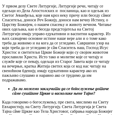
У првом делу Свете Литургије, Литургије речи, читају се
одељци из Дела Апостолских и посланица, као и одељак из
Светог Јеванђеља, које нам кроз неку причу или беседу сâмог
Спаситеља, доноси Реч Божију, доноси нам вечну Истину, о
Царству Божијем, о нашем спасењу и животу вечном. Читање
ових одељака, као и беседа предстојатеља на Светој
Литургији имају управо едукативни и васпитни карактер. Из
њих сазнајемо основне истине наше вере али и о томе како
треба да живимо и на кога да се угледамо. Савршени узор на
који треба да се угледамо је сâм Спаситељ наш, Господ Исус
Христос и светитељи Цркве Божије који су својим животом
прославили Христа. Исто тако и молитве које се читају и
службе које се певају, одељци из Старог Завета који се читају
на вечерњи, кратка Житија светих која се код нас читају на
свеноћном бденију, имају едукативни карактер ако их
пажљиво слушамо и наравно ако се трудимо да им
подражавамо.
Да ли можемо закључити да се богослужење дотиче
сâме суштине Цркве и васколике њене Тајне?
Када говоримо о богослужењу, пре свега, мислимо на Свету
Евхаристију, на Свету Литургију. Света Литургија је Света
Тајна сâме Цркве као Тела Христовог, сабрања народа Божијег