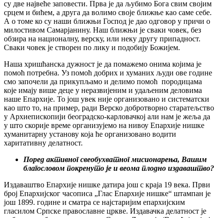
су две највеће заповести. Прва је да љубимо Бога свим својим
срцем и бићем, а друга да волимо своје ближње као саме себе.
А о томе ко су наши ближњи Господ је дао одговор у причи о
милостивом Самарјанину. Наш ближњи је сваки човек, без
обзира на националну, верску, или неку другу припадност.
Сваки човек је створен по лику и подобију Божијем.
Наша хришћанска дужност је да помажемо онима којима је
помоћ потребна. Уз помоћ добрих и хуманих људи ове године
смо започели да прикупљамо и делимо помоћ породицама
које имају више деце у неразвијеним и удаљеним деловима
наше Епархије. То још увек није организовано и систематски
као што то, на пример, ради Верско добротворно старатељство
у Архиепископији београдско-карловачкој али нам је жеља да
у што скорије време организујемо на нивоу Епархије нишке
хуманитарну установу која ће организовано водити
харитативну делатност.
Поред активног свеобухватног мисионарења, Вашим
благословом покренуто је и веома плодно издаваштво?
Издаваштво Епархије нишке датира још с краја 19 века. Први
број Епархијског часописа „Глас Епархије нишке“ штампан је
још 1899. године и сматра се најстаријим епархијским
гласилом Српске православне цркве. Издавачка делатност је