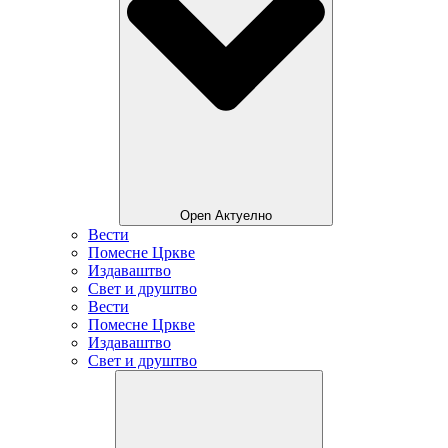
Open Актуелно
Вести
Помесне Цркве
Издаваштво
Свет и друштво
Вести
Помесне Цркве
Издаваштво
Свет и друштво