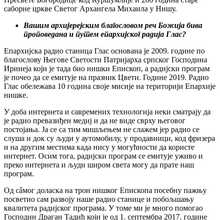
саборне цркве Светог Архангела Михаила у Нишу.
Вашим архијерејским благословом реч Божија бива
проповедана и путем епархијског радија Глас?
Епархијска радио станица Глас основана је 2009. године по
благослову Његове Светости Патријарха српског Господина
Иринеја који је тада био нишки Епископ, а радијски програм
је почео да се емитује на празник Цвети. Године 2019. Радио
Глас обележава 10 година своје мисије на територији Епархије
нишке.
У доба интернета и савремених технологија неки сматрају да
је радио превазиђен медиј и да не виде сврху његовог
постојања. Ја се са тим мишљењем не слажем јер радио се
слуша и док су људи у аутомобилу, у продавници, код фризера
и на другим местима када нису у могућности да користе
интернет. Осим тога, радијски програм се емитује уживо и
преко интернета и људи широм света могу да прате наш
програм.
Од сâмог доласка на трон нишког Епископа посебну пажњу
посветио сам развоју наше радио станице и побољшању
квалитета радијског програма. У томе ми је много помогао
Господин Драган Тадић који је од 1. септембра 2017. године