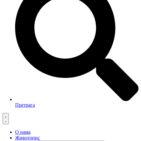
Претрага
О нама
Животопис