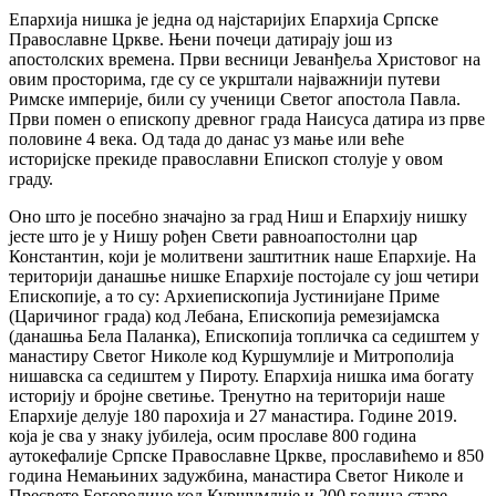
Епархија нишка је једна од најстаријих Епархија Српске
Православне Цркве. Њени почеци датирају још из
апостолских времена. Први весници Јеванђеља Христовог на
овим просторима, где су се укрштали најважнији путеви
Римске империје, били су ученици Светог апостола Павла.
Први помен о епископу древног града Наисуса датира из прве
половине 4 века. Од тада до данас уз мање или веће
историјске прекиде православни Епископ столује у овом
граду.
Оно што је посебно значајно за град Ниш и Епархију нишку
јесте што је у Нишу рођен Свети равноапостолни цар
Константин, који је молитвени заштитник наше Епархије. На
територији данашње нишке Епархије постојале су још четири
Епископије, а то су: Архиепископија Јустинијане Приме
(Царичиног града) код Лебана, Епископија ремезијамска
(данашња Бела Паланка), Епископија топличка са седиштем у
манастиру Светог Николе код Куршумлије и Митрополија
нишавска са седиштем у Пироту. Епархија нишка има богату
историју и бројне светиње. Тренутно на територији наше
Епархије делује 180 парохија и 27 манастира. Године 2019.
која је сва у знаку јубилеја, осим прославе 800 година
аутокефалије Српске Православне Цркве, прославићемо и 850
година Немањиних задужбина, манастира Светог Николе и
Пресвете Богородице код Куршумлије и 200 година старе