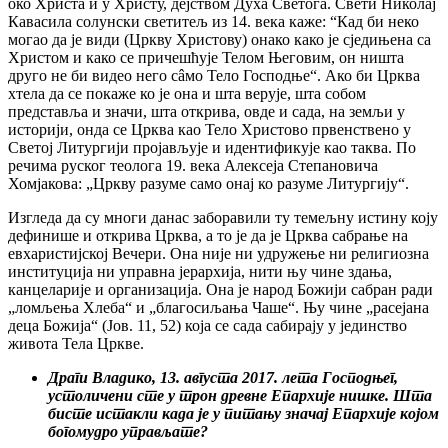
око Христа и у Христу, дејством Духа Светога. Свети Николај
Кавасила солунски светитељ из 14. века каже: “Кад би неко
могао да је види (Цркву Христову) онако како је сједињена са
Христом и како се причешћује Телом Његовим, он ништа
друго не би видео него сâмо Тело Господње“. Ако би Црква
хтела да се покаже ко је она и шта верује, шта собом
представља и значи, шта открива, овде и сада, на земљи у
историји, онда се Црква као Тело Христово првенствено у
Светој Литургији пројављује и идентификује као таква. По
речима руског теолога 19. века Алексеја Степановича
Хомјакова: „Цркву разуме само онај ко разуме Литургију“.
Изгледа да су многи данас заборавили ту темељну истину коју
дефинише и открива Црква, а то је да је Црква сабрање на
евхаристијској Вечери. Она није ни удружење ни религиозна
институција ни управна јерархија, нити њу чине здања,
канцеларије и организација. Она је народ Божији сабран ради
„ломљења Хлеба“ и „благосиљања Чаше“. Њу чине „расејана
деца Божија“ (Јов. 11, 52) која се сада сабирају у јединство
живота Тела Цркве.
Драги Владико, 13. августа 2017. лета Господњег,
устоличени сте у трон древне Епархије нишке. Шта
бисте истакли када је у питању значај Епархије којом
богомудро управљате?