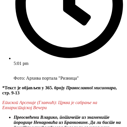
5:01 pm
Фото: Архива портала "Ризница"
*Текст је објављен у 365. броју
Православног мисионара
,
стр. 9-13
Епископ Арсеније (Главчић): Црква је сабрање на
Евхаристијској Вечери
Преосвећени Владико, потичете из знамените
породице Ненадовића из Бранковине. Да ли бисте на