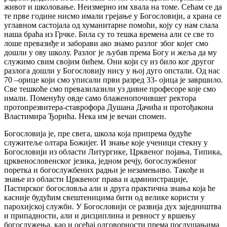
живот и школовање. Неизмерно им хвала на томе. Сећам се да
те прве године нисмо имали грејање у Богословији, а храна се
углавном састојала од хуманитарне помоћи, коју су нам слала
наша браћа из Грчке. Била су то тешка времена али се све то
лоше превазиђе и заборави ако знамо разлог због којег смо
дошли у ову школу. Разлог је љубав према Богу и жеља да му
служимо свим својим бићем. Они који су из било ког другог
разлога дошли у Богословију нису у њој дуго опстали. Од нас
70 –орице који смо уписали први разред 33- ојица је завршило.
Све тешкоће смо превазилазили уз дивне професоре које смо
имали. Поменућу овде само блаженопочившег ректора
протопрезвитера-ставрофора Душана Дачића и протођакона
Властимира Ђорића. Нека им је вечан спомен.
Богословија је, пре свега, школа која припрема будуће
служитеље олтара Божијег. И знање које ученици стекну у
Богословији из области Литургике, Црквеног појања, Типика,
црквенословенског језика, једном речју, богослужбеног
поретка и богослужбених радњи је незамењиво. Такође и
знање из области Црквеног права и администрације,
Пастирског богословља али и друга практична знања која ће
касније будућим свештеницима бити од велике користи у
парохијској служби. У Богословији се развија дух заједништва
и припадности, али и дисциплина и ревност у вршењу
богослужења, као и осећај одговорности према послушањима