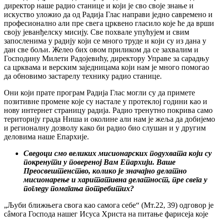
директор наше радио станице и који је сво своје знање и
искуство уложио да од Радија Глас направи једно савремено и
професионално али пре свега црквено гласило које ће да врши
своју јеванђелску мисију. Све похвале упућујем и свим
запосленима у радију који се много труде и који су из дана у
дан све бољи. Желео бих овом приликом да се захвалим и
Господину Милети Радојевићу, директору Управе за сарадњу
са црквама и верским заједницама који нам је много помогао
да обновимо застарелу технику радио станице.
Они који прате програм Радија Глас могли су да примете
позитивне промене које су настале у протеклој години као и
нову интернет страницу радија. Радио тренутно покрива само
територију града Ниша и околине али нам је жеља да добијемо
и регионалну дозволу како би радио био слушан и у другим
деловима наше Епархије.
Сведоци смо великих мисионарских подухвата који су
покренути у повереној Вам Епархији. Ваше
Преосвештенство, колико је значајно делатно
мисионарење и харитативна делатност, пре свега у
погледу помагања потребитих?
„Љуби ближњега свога као самога себе“ (Мт.22, 39) одговор је
сâмога Господа нашег Исуса Христа на питање фарисеја које