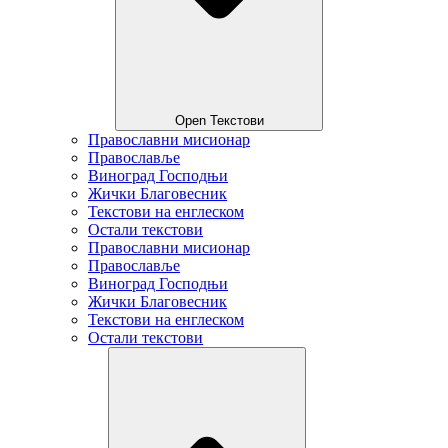
Open Текстови
Православни мисионар
Православље
Виноград Господњи
Жички Благовесник
Текстови на енглеском
Остали текстови
Православни мисионар
Православље
Виноград Господњи
Жички Благовесник
Текстови на енглеском
Остали текстови