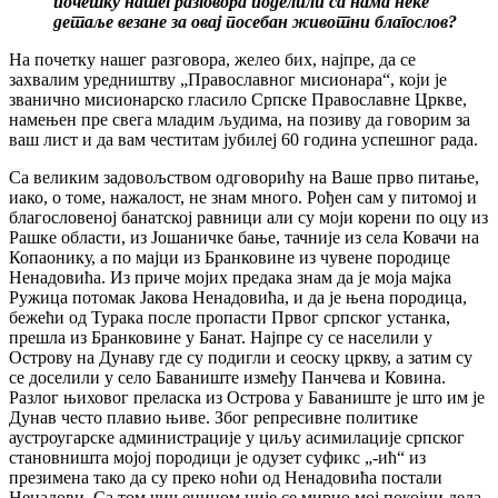
почетку нашег разговора поделили са нама неке
детаље везане за овај посебан животни благослов?
На почетку нашег разговора, желео бих, најпре, да се
захвалим уредништву „Православног мисионара“, који је
званично мисионарско гласило Српске Православне Цркве,
намењен пре свега младим људима, на позиву да говорим за
ваш лист и да вам честитам јубилеј 60 година успешног рада.
Са великим задовољством одговорићу на Ваше прво питање,
иако, о томе, нажалост, не знам много. Рођен сам у питомој и
благословеној банатској равници али су моји корени по оцу из
Рашке области, из Јошаничке бање, тачније из села Ковачи на
Копаонику, а по мајци из Бранковине из чувене породице
Ненадовића. Из приче мојих предака знам да је моја мајка
Ружица потомак Јакова Ненадовића, и да је њена породица,
бежећи од Турака после пропасти Првог српског устанка,
прешла из Бранковине у Банат. Најпре су се населили у
Острову на Дунаву где су подигли и сеоску цркву, а затим су
се доселили у село Баваниште између Панчева и Ковина.
Разлог њиховог преласка из Острова у Баваниште је што им је
Дунав често плавио њиве. Због репресивне политике
аустроугарске администрације у циљу асимилације српског
становништа мојој породици је одузет суфикс „-ић“ из
презимена тако да су преко ноћи од Ненадовића постали
Ненадови. Са том чињеницом није се мирио мој покојни деда