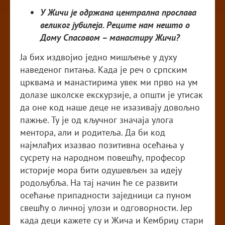
У Жичи је одржана централна прослава
великог јубилеја. Реците нам нешто о
Дому Спасовом – манастиру Жичи?
Ја бих издвојио једно мишљење у духу
наведеног питања. Када је реч о српским
црквама и манастирима увек ми прво на ум
долазе школске екскурзије, а општи је утисак
да оне код наше деце не изазивају довољно
пажње. Ту је од кључног значаја улога
ментора, али и родитеља. Да би код
најмлађих изазвао позитивна осећања у
сусрету на народном повешћу, професор
историје мора бити одушевљен за идеју
родољубља. На тај начин ће се развити
осећање припадности заједници са пуном
свешћу о личној улози и одговорности. Јер
када деци кажете су и Жича и Кембриџ стари