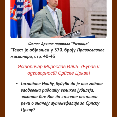
Фото: Архива портала "Ризница"
*Текст је објављен у 370. броју
Православног
мисионара
, стр. 40-43
Историчар Мирослав Илић: Љубав и
одговорност Српске Цркве!
Господине Илићу, будући да је ова година
заодевена радошћу великог јубилеја,
замолио бих Вас да кажете неколико
речи о значају аутокефалије за Српску
Цркву?