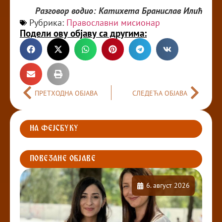
Разговор водио: Катихета Бранислав Илић
Рубрика:
Православни мисионар
Подели ову објаву са другима:
ПРЕТХОДНА ОБЈАВА
СЛЕДЕЋА ОБЈАВА
НА ФЕЈСБУКУ
ПОВЕЗАНЕ ОБЈАВЕ
6. август 2026