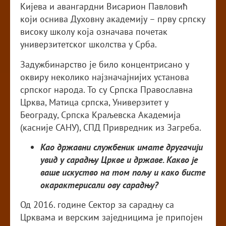
Кијева и авангардни Висарион Павловић
који оснива Духовну академију – прву српску
високу школу која означава почетак
универзитетског школства у Срба.
Задужбинарство је било концентрисано у
оквиру неколико најзначајнијих установа
српског народа. То су Српска Православна
Црква, Матица српска, Универзитет у
Београду, Српска Краљевска Академија
(касније САНУ), СПД Привредник из Загреба.
Као државни службеник имате другачији
увид у сарадњу Цркве и државе. Какво је
ваше искуство на том пољу и како бисте
окарактерисали ову сарадњу?
Од 2016. године Сектор за сарадњу са
Црквама и верским заједницима је припојен