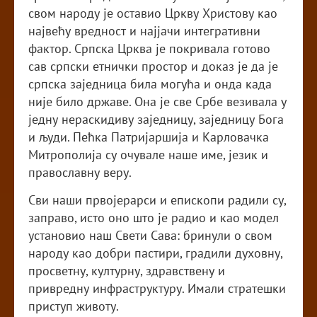
свом народу је оставио Цркву Христову као
највећу вредност и најјачи интегративни
фактор. Српска Црква је покривала готово
сав српски етнички простор и доказ је да је
српска заједница била могућа и онда када
није било државе. Она је све Србе везивала у
једну нераскидиву заједницу, заједницу Бога
и људи. Пећка Патријаршија и Карловачка
Митрополија су очувале наше име, језик и
православну веру.
Сви наши првојерарси и епископи радили су,
заправо, исто оно што је радио и као модел
установио наш Свети Сава: бринули о свом
народу као добри пастири, градили духовну,
просветну, културну, здравствену и
привредну инфраструктуру. Имали стратешки
приступ животу.