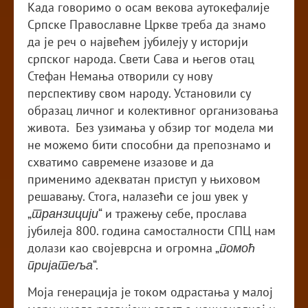
Када говоримо о осам векова аутокефалије
Српске Православне Цркве треба да знамо
да је реч о највећем јубилеју у историји
српског народа. Свети Сава и његов отац
Стефан Немања отворили су нову
перспективу свом народу. Установили су
образац личног и колективног организовања
живота. Без узимања у обзир тог модела ми
не можемо бити способни да препознамо и
схватимо савремене изазове и да
применимо адекватан приступ у њиховом
решавању. Стога, налазећи се још увек у
„
транзицији
“ и тражењу себе, прослава
јубилеја 800. година самосталности СПЦ нам
долази као својеврсна и огромна „
помоћ
пријатеља
“.
Моја генерација је током одрастања у малој