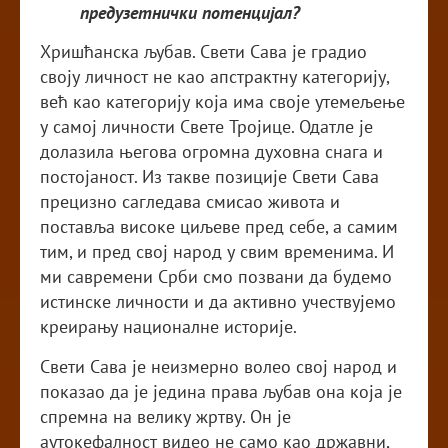
предузетнички потенцијал?
Хришћанска љубав. Свети Сава је градио
своју личност не као апстрактну категорију,
већ као категорију која има своје утемељење
у самој личности Свете Тројице. Одатле је
долазила његова огромна духовна снага и
постојаност. Из такве позиције Свети Сава
прецизно сагледава смисао живота и
поставља високе циљеве пред себе, а самим
тим, и пред свој народ у свим временима. И
ми савремени Срби смо позвани да будемо
истинске личности и да активно учествујемо
креирању националне историје.
Свети Сава је неизмерно волео свој народ и
показао да је једина права љубав она која је
спремна на велику жртву. Он је
аутокефалност видео не само као државни,