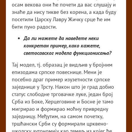
осам векова они ће почети да вас слушају и
знаће да нису тикве без корена, а када буду
посетили Царску Лавру Жичку срце ће им
бити пуно радости.
Да ли можете да наведете неки
конкретан пример, како кажете,
светосавског модела функционисања?
Тај модел, тј. образац је видљив у бројним
епизодама српске повеснице. Мени је
посебно драг пример изузетности српске
заједнице у Трсту. Након што је град добио
статус слободне трговачке луке, један број
Срба из Боке, Херцеговине и Босне је тамо
мигрирао и формирао моћну привредну
заједницу. Међутим, на самом почетку,
тршћански Срби су формирали црквено-
школску аутономију као темељ из којег ће