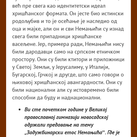
већ пре свега као идентитетски идеал
хришћанског формата. Он јесте био истински
родољубив и то је осећање је наследио од
оца и мајке, али он и сви Немањићи су изнад
свега били припадници хришћанске
васељене. Јер, примера ради, Немањићи нису
били дародавци само на српском етничком
простору. Они су били ктитори и приложници
у Светој Земљи, у Јерусалиму, у Италији,
Бугарској, Грчкој и другде, што само говори о
њиховој хришћанској авангардности. Они су
били национални али су истовремено били
способни да буду и наднационални.
Ви сте почетком године у Великој
православној гимназији новосадској
одржали предавање на тему
„Задужбинарски етос Немањићаˮ. Где је