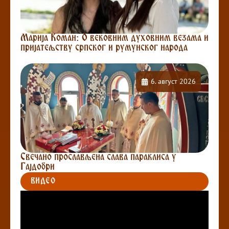
Марија Коман: О вековним духовним везама и
пријатељству српског и румунског народа
6. август 2026
Свечано прослављена слава параклиса у
Гајдобри
ВИДЕО