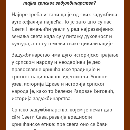
тајна српског задужбинарства?
Најпре треба истаћи да је од свих задужбина
аутокефалија највећа. То је зато што су нас
Свети Немањићи увели у ред најразвијених
земаља света када су у питању духовност и
култура, а то су темељи сваке цивилизације.
Задужбинарство има дуго историјско трајање
у српском народу и неодвојиви је део
православне хришћанске традиције и
српског националног идентитета. Уопште
узев, историја Цркве и историја српског
народа је, како то бележи Радован Биговић,
историја задужбинарства.
Српско задужбинарство, којем је печат дао
сâм Свети Сава, развија вредности
хришћанске етике: пре свега оно се бави