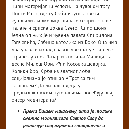
нићи материјални успеси. На чувеном тргу
Понте Росо, где су Срби и Југословени
куповали фармерице, налазе се три српске
палате и српска црква Светог Спиридона.
Једна од њих је и чувена палата Спиридона
Гопчевића, Србина католика из Боке. Она има
два улаза и изнад сваког две статуе: са леве
стране су кнез Лазар и кнегиња Милица, са
десне Милош Обилић и Косовка девојка.
Колики број Срба из златног доба
социјализма је отишао у Трст са тим
сазнањем? Да ли наша деца у
средњошколским путовањима посећују овај
бисер медитерана?
Према Вашем мишљењу, шта је толико
снажно мотивисало Светог Саву да
реализује свој огромни стваралчки и