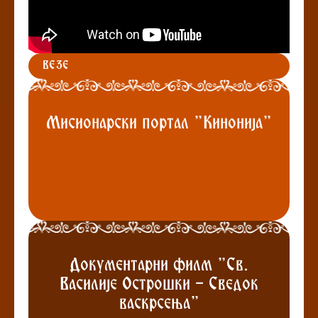
ВЕЗЕ
Мисионарски портал "Кинонија"
Документарни филм "Св.
Василије Острошки - Сведок
васкрсења"