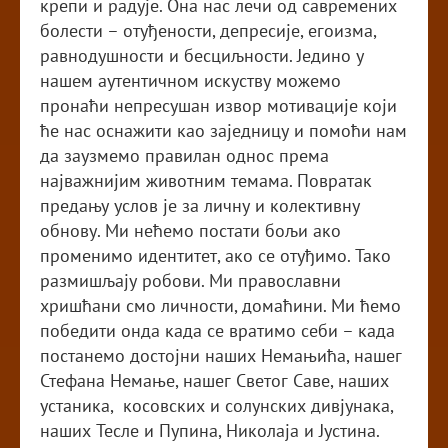
крепи и радује. Она нас лечи од савремених
болести – отуђености, депресије, егоизма,
равнодушности и бесциљности. Једино у
нашем аутентичном искуству можемо
пронаћи непресушан извор мотивације који
ће нас оснажити као заједницу и помоћи нам
да заузмемо правилан однос према
најважнијим животним темама. Повратак
предању услов је за личну и колективну
обнову. Ми нећемо постати бољи ако
променимо идентитет, ако се отуђимо. Тако
размишљају робови. Ми православни
хришћани смо личности, домаћини. Ми ћемо
победити онда када се вратимо себи – када
постанемо достојни наших Немањића, нашег
Стефана Немање, нашег Светог Саве, наших
устаника, косовских и солунских дивјунака,
наших Тесле и Пупина, Николаја и Јустина.