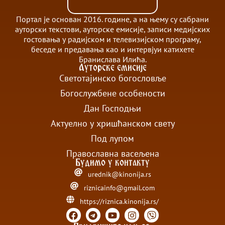
Портал је основан 2016. године, а на њему су сабрани
ауторски текстови, ауторске емисије, записи медијских
гостовања у радијском и телевизијском програму,
беседе и предавања као и интервјуи катихете
Бранислава Илића.
Ауторске емисије
Светотајинско богословље
Богослужбене особености
Дан Господњи
Актуелно у хришћанском свету
Под лупом
Православна васељена
Будимо у контакту
urednik@kinonija.rs
riznicainfo@gmail.com
https://riznica.kinonija.rs/