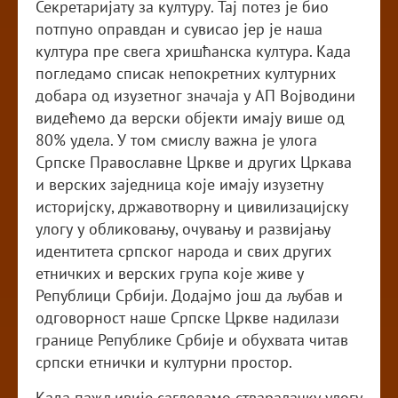
Секретаријату за културу. Тај потез је био
потпуно оправдан и сувисао јер је наша
култура пре свега хришћанска култура. Када
погледамо списак непокретних културних
добара од изузетног значаја у АП Војводини
видећемо да верски објекти имају више од
80% удела. У том смислу важна је улога
Српске Православне Цркве и других Цркава
и верских заједница које имају изузетну
историјску, државотворну и цивилизацијску
улогу у обликовању, очувању и развијању
идентитета српског народа и свих других
етничких и верских група које живе у
Републици Србији. Додајмо још да љубав и
одговорност наше Српске Цркве надилази
границе Републике Србије и обухвата читав
српски етнички и културни простор.
Када пажљивије сагледамо стваралачку улогу