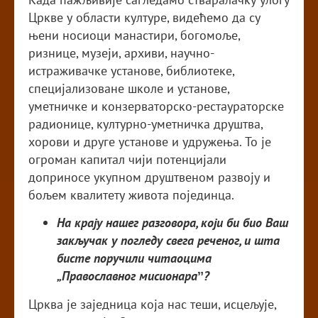
Цркве у области културе, видећемо да су
њени носиоци манастири, богомоље,
ризнице, музеји, архиви, научно-
истраживачке установе, библиотеке,
специјализоване школе и установе,
уметничке и конзерваторско-рестаураторске
радионице, културно-уметничка друштва,
хорови и друге установе и удружења. То је
огроман капитал чији потенцијали
доприносе укупном друштвеном развоју и
бољем квалитету живота појединца.
На крају нашег разговора, који би био Ваш
закључак у погледу свега реченог, и шта
бисте поручили читаоцима
„Православног мисионараˮ?
Црква је заједница која нас теши, исцељује,