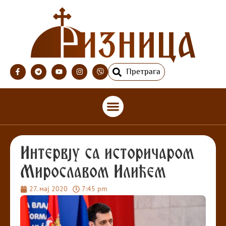
Претрага
Интервју са историчаром
Мирославом Илићем
27. мај 2020
7:45 pm