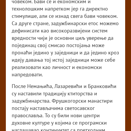
човеком. Бави се и економским и
технолошким напретком јер га директно
стимулише, али се изнад свега бави човеком.
Са друге стране, задужбинарски етос можемо
дефинисати као високоразвијени систем
вредности чији је основни циљ уверење да
појединац свој смисао постојања може
пронаћи једино у заједници и да једино кроз
идеју давања тој истој заједници може себе
реализовати као личност и економски
напредовати.
После Немањића, Лазаревићи и Бранковићи
су наставили традицију ктиторства и
задужбинарства. Фрушкогорски манастири
постају настављачима светосавског
православља. То су били нови центри
духовне културе у којима се програмски
наглашавао континуитет са претходним