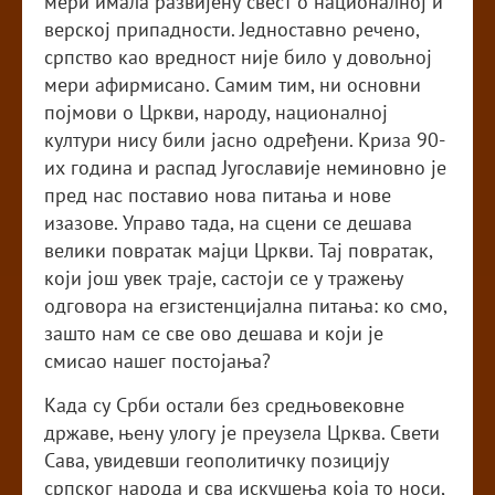
мери имала развијену свест о националној и
верској припадности. Једноставно речено,
српство као вредност није било у довољној
мери афирмисано. Самим тим, ни основни
појмови о Цркви, народу, националној
култури нису били јасно одређени. Криза 90-
их година и распад Југославије неминовно је
пред нас поставио нова питања и нове
изазове. Управо тада, на сцени се дешава
велики повратак мајци Цркви. Тај повратак,
који још увек траје, састоји се у тражењу
одговора на егзистенцијална питања: ко смо,
зашто нам се све ово дешава и који је
смисао нашег постојања?
Када су Срби остали без средњовековне
државе, њену улогу је преузела Црква. Свети
Сава, увидевши геополитичку позицију
српског народа и сва искушења која то носи,