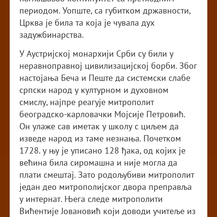
периодом. Уопште, са губитком државности,
Црква је била та која је чувала дух
задужбинарства.
У Аустријској монархији Срби су били у
неравноправној цивилизацијској борби. Због
настојања Беча и Пеште да системски слабе
српски народ у културном и духовном
смислу, најпре реагује митрополит
београдско-карловачки Мојсије Петровић.
Он улаже сав иметак у школу с циљем да
изведе народ из таме незнања. Почетком
1728. у њу је уписано 128 ђака, од којих је
већина била сиромашна и није могла да
плати смештај. Зато родољубиви митрополит
један део митрополијског двора преправља
у интернат. Њега следе митрополити
Вићентије Јовановић који доводи учитеље из