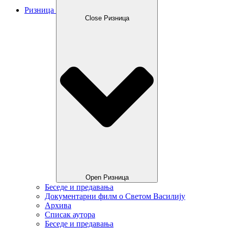
Ризница
Close Ризница
Open Ризница
Беседе и предавања
Документарни филм о Светом Василију
Архива
Списак аутора
Беседе и предавања