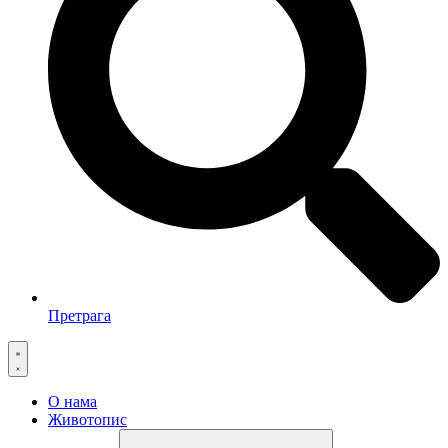
Претрага
О нама
Животопис