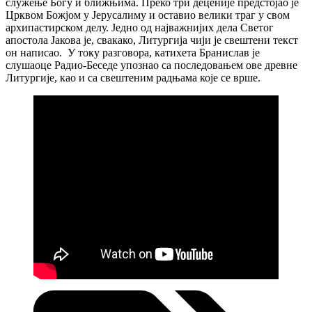
служење Богу и ближњима. Преко три деценије предстојао је
Црквом Божјом у Јерусалиму и оставио велики траг у свом
архипастирском делу. Једно од најважнијих дела Светог
апостола Јакова је, свакако, Литургија чији је свештени текст
он написао. У току разговора, катихета Бранислав је
слушаоце Радио-Беседе упознао са последовањем ове древне
Литургије, као и са свештеним радњама које се врше.