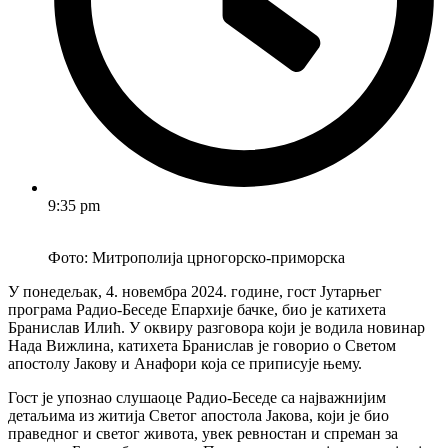
9:35 pm
Фото: Митрополија црногорско-приморска
У понедељак, 4. новембра 2024. године, гост Јутарњег
програма Радио-Беседе Епархије бачке, био је катихета
Бранислав Илић. У оквиру разговора који је водила новинар
Нада Вижлина, катихета Бранислав је говорио о Светом
апостолу Јакову и Анафори која се приписује њему.
Гост је упознао слушаоце Радио-Беседе са најважнијим
детаљима из житија Светог апостола Јакова, који је био
праведног и светог живота, увек ревностан и спреман за