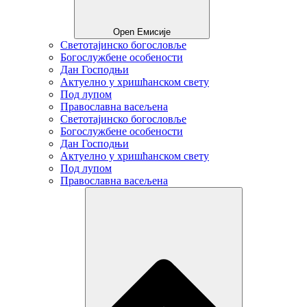
Open Емисије
Светотајинско богословље
Богослужбене особености
Дан Господњи
Актуелно у хришћанском свету
Под лупом
Православна васељена
Светотајинско богословље
Богослужбене особености
Дан Господњи
Актуелно у хришћанском свету
Под лупом
Православна васељена