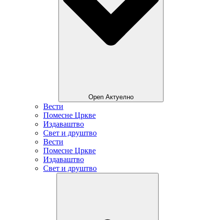
Open Актуелно
Вести
Помесне Цркве
Издаваштво
Свет и друштво
Вести
Помесне Цркве
Издаваштво
Свет и друштво