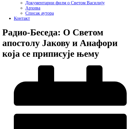
Документарни филм о Светом Василију
Архива
Списак аутора
Контакт
Радио-Беседа: О Светом
апостолу Јакову и Анафори
која се приписује њему