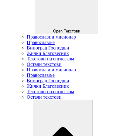
Open Текстови
Православни мисионар
Православље
Виноград Господњи
Жички Благовесник
Текстови на енглеском
Остали текстови
Православни мисионар
Православље
Виноград Господњи
Жички Благовесник
Текстови на енглеском
Остали текстови