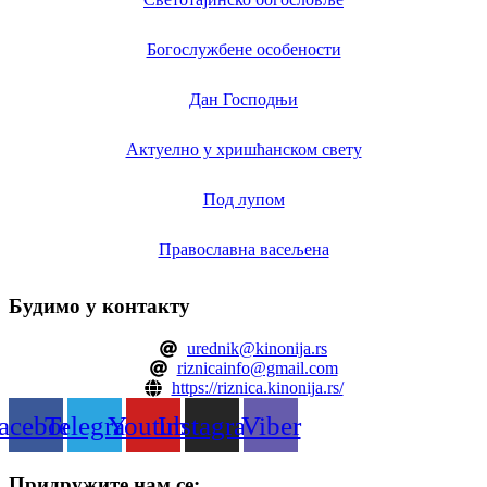
Богослужбене особености
Дан Господњи
Актуелно у хришћанском свету
Под лупом
Православна васељена
Будимо у контакту
urednik@kinonija.rs
riznicainfo@gmail.com
https://riznica.kinonija.rs/
acebook
Telegram
Youtube
Instagram
Viber
Придружите нам се: