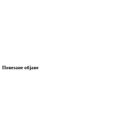
Повезане објаве