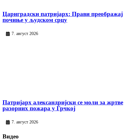
Цариградски патријарх: Прави преображај
почиње у људском срцу
7. август 2026
Патријарх александријски се моли за жртве
разорних пожара у Грчкој
7. август 2026
Видео