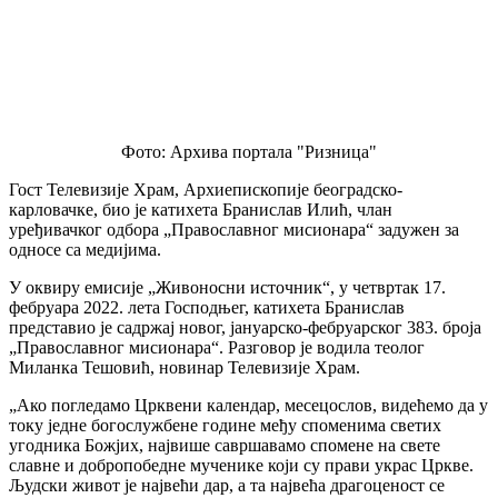
Фото: Архива портала "Ризница"
Гост Телевизије Храм, Архиепископије београдско-
карловачке, био је катихета Бранислав Илић, члан
уређивачког одбора „Православног мисионара“ задужен за
односе са медијима.
У оквиру емисије „Живоносни источник“, у четвртак 17.
фебруара 2022. лета Господњег, катихета Бранислав
представио је садржај новог, јануарско-фебруарског 383. броја
„Православног мисионара“. Разговор је водила теолог
Миланка Тешовић, новинар Телевизије Храм.
„Ако погледамо Црквени календар, месецослов, видећемо да у
току једне богослужбене године међу споменима светих
угодника Божјих, највише савршавамо спомене на свете
славне и добропобедне мученике који су прави украс Цркве.
Људски живот је највећи дар, а та највећа драгоценост се