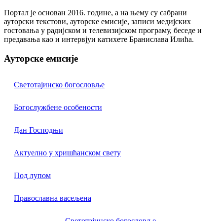
Портал је основан 2016. године, а на њему су сабрани
ауторски текстови, ауторске емисије, записи медијских
гостовања у радијском и телевизијском програму, беседе и
предавања као и интервјуи катихете Бранислава Илића.
Ауторске емисије
Светотајинско богословље
Богослужбене особености
Дан Господњи
Актуелно у хришћанском свету
Под лупом
Православна васељена
Светотајинско богословље