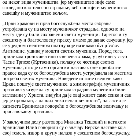
од неког вида мучеништва, јер мучеништво није само
сагледано као телесно страдање, већ постоји и мучеништво
савешћу и мучеништво вољом.
„Први храмови и прва богослужбена места сабрања
устројавана су на месту мученичког страдања, односно на
месту где су били сахрањени свети мученици. Тај етос и ту
свештену и благословену праксу имамо до данас сачувану, јер
се у једном свештеном платну које називамо άντιμίνσιον –
Антиминс, ушивају мошти светих мученика. Поред тога,
приликом троносања или освећења храма, у руб или у стуб
Часне Трпезе (Жртвеника), полажу се честице светих
мученика, што је само органски наставак оне првобитне
праксе када су се богослужбена места устројавала на местима
погреба светих мученика. Наведене истине сведоче како
Црква поштује свете мученике, а химнографија мученичних
празника указује да су приликом страдања мученици били
загледани у Христа, знајући да је овај живот само сенка и сан
јер је пролазан, а да њих чека венац вечности“, нагласио је
катихета Бранислав говорећи о богослужбеном величању и
прослављању празника.
У закључном делу разговора Миланка Тешовић и катихета
Бранислав Илић говорили су о значају Верске наставе која
свој темељ, извор и круну налази у свештеном богослужењу.