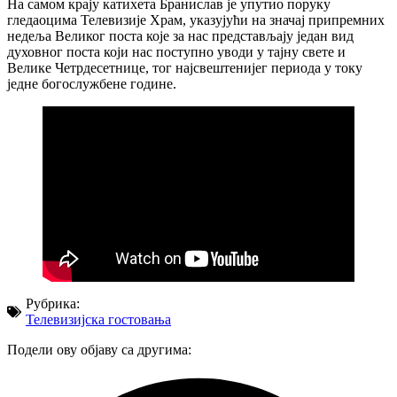
На самом крају катихета Бранислав је упутио поруку
гледаоцима Телевизије Храм, указујући на значај припремних
недеља Великог поста које за нас представљају један вид
духовног поста који нас поступно уводи у тајну свете и
Велике Четрдесетнице, тог најсвештенијег периода у току
једне богослужбене године.
Рубрика:
Телевизијска гостовања
Подели ову објаву са другима: