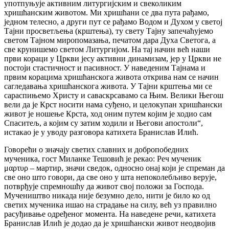
употпуњује активним литургијским и свеколиким
хришћанским животом. Ми хришћани се два пута рађамо,
једном телесно, а други пут се рађамо Водом и Духом у светој
Тајни просветљења (крштења), ту свету Тајну запечаћујемо
светом Тајном миропомазања, печатом дара Духа Светога, а
све крунишемо светом Литургијом. На тај начин већ наши
први кораци у Цркви јесу активни динамизам, јер у Цркви не
постоји стастичност и пасивност. У наведеним Тајнама и
првим корацима хришћанскога живота открива нам се начин
сагледавања хришћанскога живота. У Тајни крштења ми се
сараспињемо Христу и саваскрсавамо са Њим. Велики Његош
вели да је Крст носити нама суђено, и целокупан хришћански
живот је ношење Крста, ход оним путем којим је ходио сам
Спаситељ, а којим су затим ходили и Његови апостоли“,
истакао је у уводу разговора катихета Бранислав Илић.
Говорећи о значају светих славних и добропобедних
мученика, гост Миланке Тешовић је рекао: Реч мученик
μαρτυρ – мартир, значи сведок, односно онај који је спреман да
све оно што говори, да све оно у шта непоколебљиво верује,
потврђује спремношћу да живот свој положи за Господа.
Мучеништво никада није безумно дело, нити је било ко од
светих мученика ишао на страдање на силу, већ уз правилно
расуђивање одређеног момента. На наведене речи, катихета
Бранислав Илић је додао да је хришћански живот неодвојив