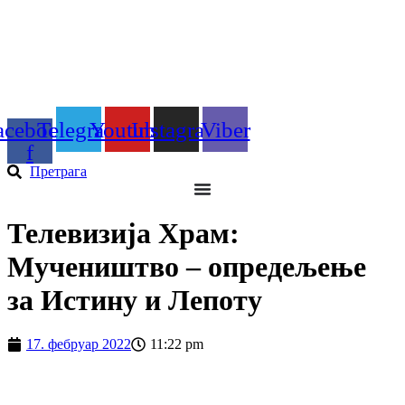
Скочите
на
садржај
acebook-
Telegram
Youtube
Instagram
Viber
f
Претрага
Телевизија Храм:
Мучеништво – опредељење
за Истину и Лепоту
17. фебруар 2022
11:22 pm