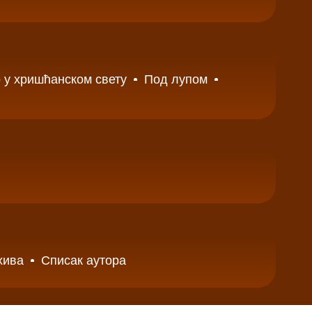
 у хришћанском свету
Под лупом
хива
Списак аутора