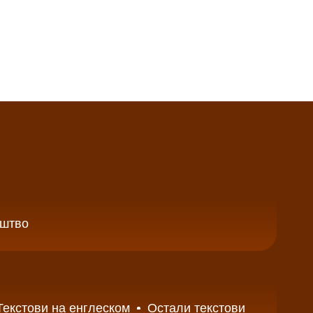
уштво
Текстови на енглеском
Остали текстови