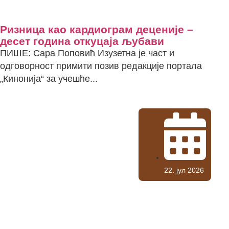
Ризница као кардиограм деценије –
десет година откуцаја љубави
ПИШЕ: Сара Поповић Изузетна је част и
одговорност примити позив редакције портала
„Кинонија“ за учешће...
22. јул 2026