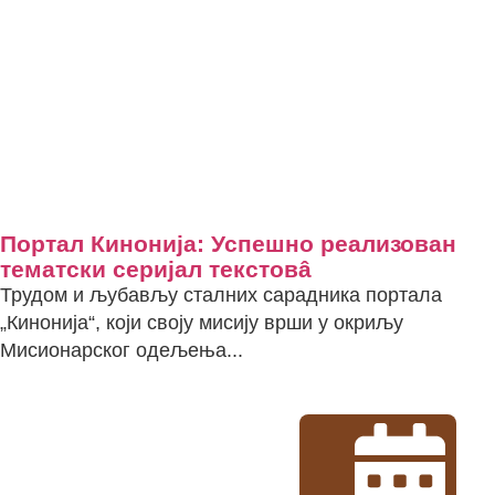
Портал Кинонија: Успешно реализован
тематски серијал текстовâ
Трудом и љубављу сталних сарадника портала
„Кинонија“, који своју мисију врши у окриљу
Мисионарског одељења...