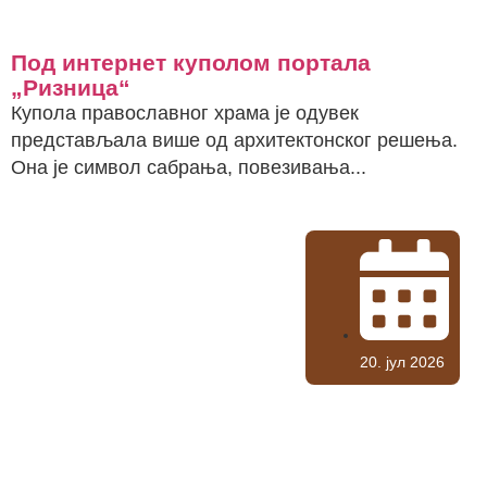
Под интернет куполом портала
„Ризница“
Купола православног храма је одувек
представљала више од архитектонског решења.
Она је символ сабрања, повезивања...
20. јул 2026