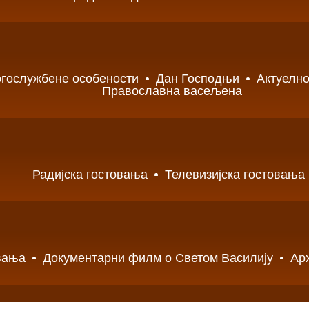
гослужбене особености
Дан Господњи
Актуелно
Православна васељена
Радијска гостовања
Телевизијска гостовања
вања
Документарни филм о Светом Василију
Ар