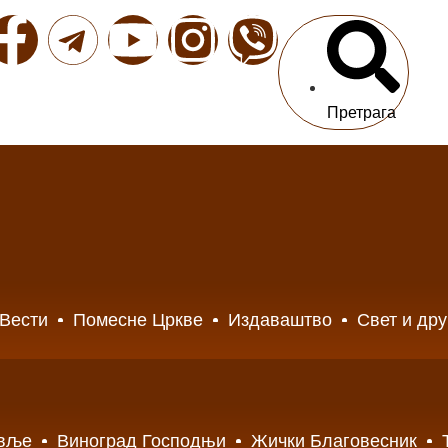
Претрага
Вести
Помесне Цркве
Издаваштво
Свет и др
вље
Виноград Господњи
Жички Благовесник