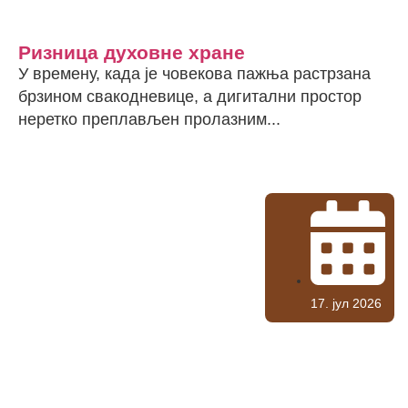
Ризница духовне хране
У времену, када је човекова пажња растрзана
брзином свакодневице, а дигитални простор
неретко преплављен пролазним...
17. јул 2026