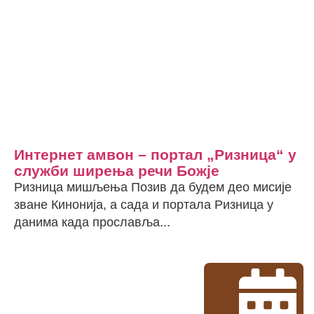
Интернет амвон – портал „Ризница“ у
служби ширења речи Божје
Ризница мишљења Позив да будем део мисије
зване Кинонија, а сада и портала Ризница у
данима када прославља...