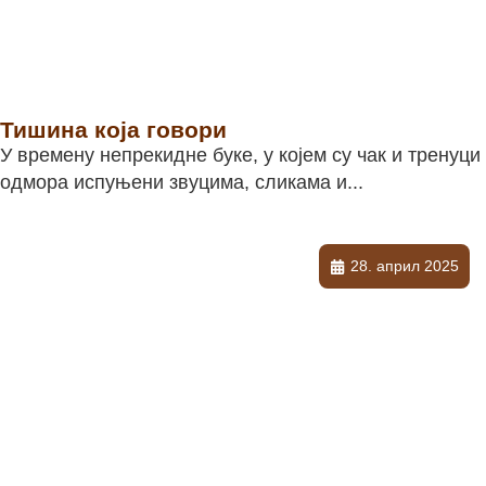
Тишина која говори
У времену непрекидне буке, у којем су чак и тренуци
одмора испуњени звуцима, сликама и...
28. април 2025