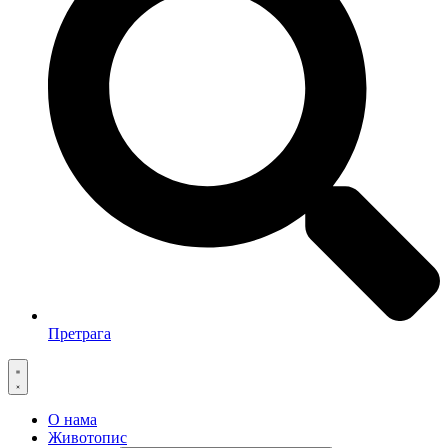
Претрага
О нама
Животопис