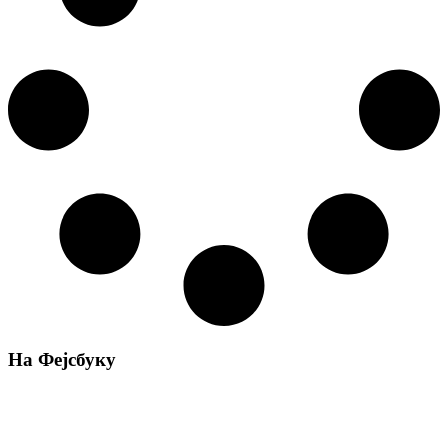
На Фејсбуку