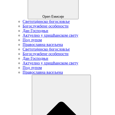
Open Емисије
Светотајинско богословље
Богослужбене особености
Дан Господњи
Актуелно у хришћанском свету
Под лупом
Православна васељена
Светотајинско богословље
Богослужбене особености
Дан Господњи
Актуелно у хришћанском свету
Под лупом
Православна васељена