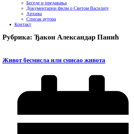
Беседе и предавања
Документарни филм о Светом Василију
Архива
Списак аутора
Контакт
Рубрика: Ђакон Александар Панић
Живот бесмисла или смисао живота