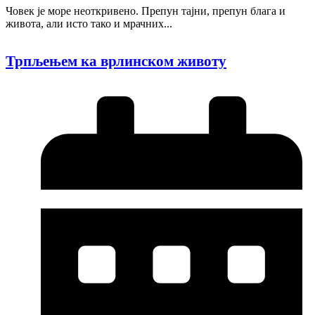
Човек је море неоткривено. Препун тајни, препун блага и
живота, али исто тако и мрачних...
Трпљењем ка врлинском животу