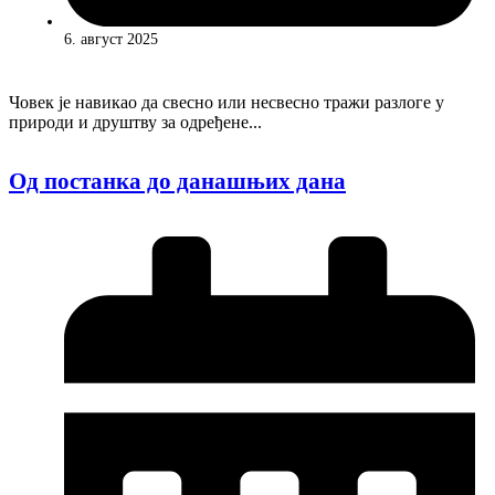
6. август 2025
Човек је навикао да свесно или несвесно тражи разлоге у
природи и друштву за одређене...
Од постанка до данашњих дана