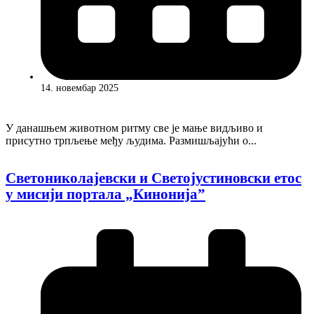
14. новембар 2025
У данашњем животном ритму све је мање видљиво и
присутно трпљење међу људима. Размишљајући о...
Светониколајевски и Светојустиновски етос
у мисији портала „Кинонија”