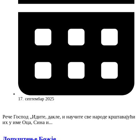
17. септембар 2025
Рече Господ „Идите, дакле, и научите све народе крштавајући
их у име Оца, Сина и...
Допуштење Божје