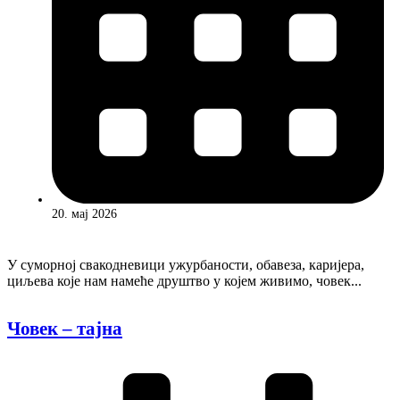
20. мај 2026
У суморној свакодневици ужурбаности, обавеза, каријера,
циљева које нам намеће друштво у којем живимо, човек...
Човек – тајна