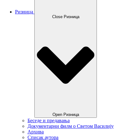
Ризница
Close Ризница
Open Ризница
Беседе и предавања
Документарни филм о Светом Василију
Архива
Списак аутора