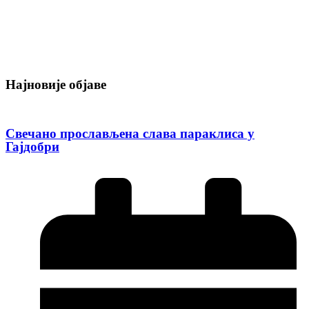
Најновије објаве
Свечано прослављена слава параклиса у
Гајдобри