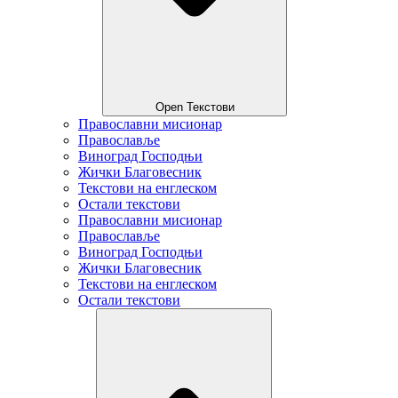
Open Текстови
Православни мисионар
Православље
Виноград Господњи
Жички Благовесник
Текстови на енглеском
Остали текстови
Православни мисионар
Православље
Виноград Господњи
Жички Благовесник
Текстови на енглеском
Остали текстови