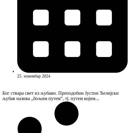
25. новембар 2024
Бог ствара свет из љубави. Преподобни Јустин Ћелијски
љубав назива „бољим путем”, тј. путем којим...