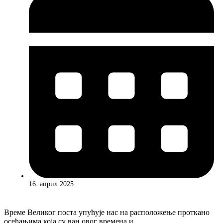
16. април 2025
Време Великог поста упућује нас на расположење проткано
осећањима која су ван овог времена и...