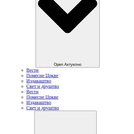
Open Актуелно
Вести
Помесне Цркве
Издаваштво
Свет и друштво
Вести
Помесне Цркве
Издаваштво
Свет и друштво