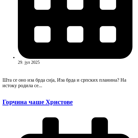
29. јул 2025
Шта се оно иза брда сија, Иза брда и српских планина? На
истоку родила се...
Горчина чаше Христове